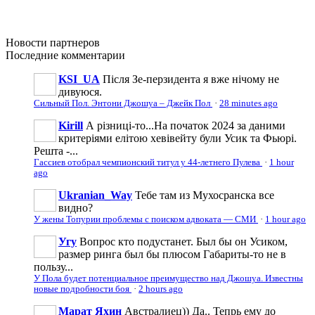
Новости
партнеров
Последние
комментарии
KSI_UA
Після Зе-перзидента я вже нічому не
дивуюся.
Сильный Пол. Энтони Джошуа – Джейк Пол
·
28 minutes ago
Kirill
А різниці-то...На початок 2024 за даними
критеріями елітою хевівейту були Усик та Фьюрі.
Решта -...
Гассиев отобрал чемпионский титул у 44-летнего Пулева
·
1 hour
ago
Ukranian_Way
Тебе там из Мухосранска все
видно?
У жены Топурии проблемы с поиском адвоката — СМИ
·
1 hour ago
Угу
Вопрос кто подустанет. Был бы он Усиком,
размер ринга был бы плюсом Габариты-то не в
пользу...
У Пола будет потенциальное преимущество над Джошуа. Известны
новые подробности боя
·
2 hours ago
Марат Яхин
Австралиец)) Да.. Тепрь ему до