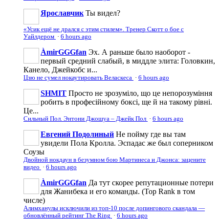
Ярославчик
Ты видел?
«Усик ещё не дрался с этим стилем». Тренер Скотт о бое с
Уайлдером
·
6 hours ago
ÀmirGGGfan
Эх. А раньше было наоборот -
первый средний слабый, в миддле элита: Головкин,
Канело, Джейкобс и...
Цзю не сумел нокаутировать Веласкеса
·
6 hours ago
SHMIT
Просто не зрозуміло, що це непорозуміння
робить в професійному боксі, ще й на такому рівні.
Це...
Сильный Пол. Энтони Джошуа – Джейк Пол
·
6 hours ago
Евгений Подолиный
Не пойму где вы там
увидели Пола Кролла. Эспадас же был соперником
Соузы
Двойной нокдаун в безумном бою Мартинеса и Джонса: зацените
видео
·
6 hours ago
ÀmirGGGfan
Да тут скорее репутационные потери
для Жанибека и его команды. (Top Rank в том
числе)
Алимханулы исключили из топ-10 после допингового скандала —
обновлённый рейтинг The Ring
·
6 hours ago