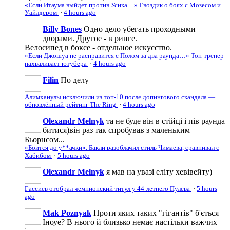
«Если Итаума выйдет против Усика…» Гвоздик о боях с Мозесом и
Уайлдером
·
4 hours ago
Billy Bones
Одно дело убегать проходными
дворами. Другое - в ринге.
Велосипед в боксе - отдельное искусство.
«Если Джошуа не расправится с Полом за два раунда…» Топ-тренер
нахваливает ютубера
·
4 hours ago
Filin
По делу
Алимханулы исключили из топ-10 после допингового скандала —
обновлённый рейтинг The Ring
·
4 hours ago
Olexandr Melnyk
та не буде він в стійці і пів раунда
битися)він раз так спробував з маленьким
Бьорнсом...
«Боится до у**ачки». Бакли разоблачил стиль Чимаева, сравнивал с
Хабибом
·
5 hours ago
Olexandr Melnyk
я мав на увазі еліту хевівейту)
Гассиев отобрал чемпионский титул у 44-летнего Пулева
·
5 hours
ago
Mak Poznyak
Проти яких таких "гігантів" б'ється
Іноуе? В нього й близько немає настільки важчих