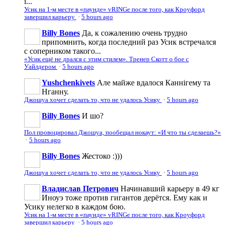
і...
Усик на 1-м месте в «паунде» vRINGe после того, как Кроуфорд
завершил карьеру
·
5 hours ago
Billy Bones
Да, к сожалению очень трудно
припомнить, когда последний раз Усик встречался
с соперником такого...
«Усик ещё не дрался с этим стилем». Тренер Скотт о бое с
Уайлдером
·
5 hours ago
Yushchenkivets
Але майже вдалося Каннігему та
Нганну.
Джошуа хочет сделать то, что не удалось Усику
·
5 hours ago
Billy Bones
И шо?
Пол провоцировал Джошуа, пообещал нокаут: «И что ты сделаешь?»
·
5 hours ago
Billy Bones
Жестоко :)))
Джошуа хочет сделать то, что не удалось Усику
·
5 hours ago
Владислав Петрович
Начинавший карьеру в 49 кг
Иноуэ тоже против гигантов дерётся. Ему как и
Усику нелегко в каждом бою.
Усик на 1-м месте в «паунде» vRINGe после того, как Кроуфорд
завершил карьеру
·
5 hours ago