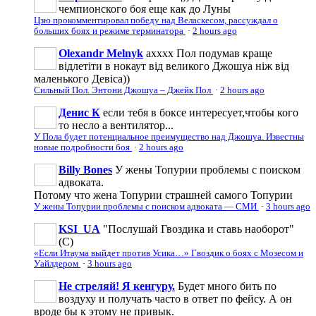
чемпионского боя еще как до Луны
Цзю прокомментировал победу над Веласкесом, рассуждал о
больших боях и режиме терминатора
·
2 hours ago
Olexandr Melnyk
ахххх Пол подумав краще
відлетіти в нокаут від великого Джошуа ніж від
маленького Девіса))
Сильный Пол. Энтони Джошуа – Джейк Пол
·
2 hours ago
Денис К
если тебя в боксе интересует,чтобы кого
то несло а вентилятор...
У Пола будет потенциальное преимущество над Джошуа. Известны
новые подробности боя
·
2 hours ago
Billy Bones
У жены Топурии проблемы с поиском
адвоката.
Потому что жена Топурии страшней самого Топурии
У жены Топурии проблемы с поиском адвоката — СМИ
·
3 hours ago
KSI_UA
"Послушай Гвоздика и ставь наоборот"
(С)
«Если Итаума выйдет против Усика…» Гвоздик о боях с Мозесом и
Уайлдером
·
3 hours ago
Не стреляй! Я кенгуру.
Будет много бить по
воздуху и получать часто в ответ по фейсу. А он
вроде бы к этому не привык.