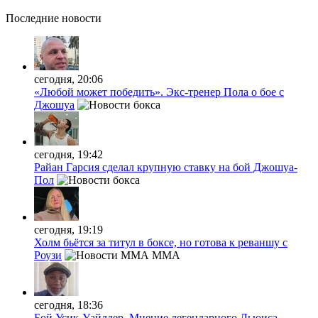
Последние
новости
сегодня, 20:06
«Любой может победить». Экс-тренер Пола о бое с
Джошуа
сегодня, 19:42
Райан Гарсия сделал крупную ставку на бой Джошуа-
Пол
сегодня, 19:19
Холм бьётся за титул в боксе, но готова к реваншу с
Роузи
MMA
сегодня, 18:36
Бой Усик-Уайлдер. Мнение легендарного Льюиса