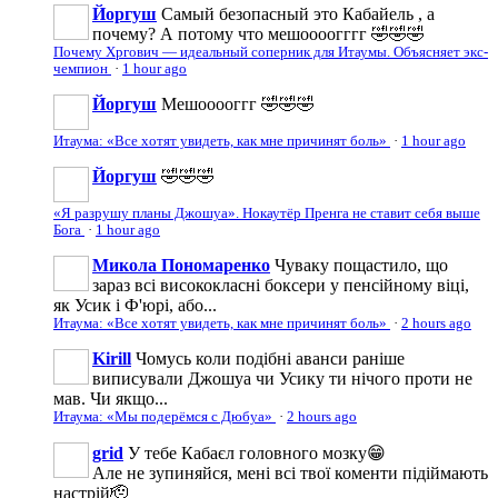
Йоргуш
Самый безопасный это Кабайель , а
почему? А потому что мешоооогггг 🤣🤣🤣
Почему Хргович — идеальный соперник для Итаумы. Объясняет экс-
чемпион
·
1 hour ago
Йоргуш
Мешооооггг 🤣🤣🤣
Итаума: «Все хотят увидеть, как мне причинят боль»
·
1 hour ago
Йоргуш
🤣🤣🤣
«Я разрушу планы Джошуа». Нокаутёр Пренга не ставит себя выше
Бога
·
1 hour ago
Микола Пономаренко
Чуваку пощастило, що
зараз всі висококласні боксери у пенсійному віці,
як Усик і Ф'юрі, або...
Итаума: «Все хотят увидеть, как мне причинят боль»
·
2 hours ago
Kirill
Чомусь коли подібні аванси раніше
виписували Джошуа чи Усику ти нічого проти не
мав. Чи якщо...
Итаума: «Мы подерёмся с Дюбуа»
·
2 hours ago
grid
У тебе Кабаєл головного мозку😁
Але не зупиняйся, мені всі твої коменти підіймають
настрій🫡