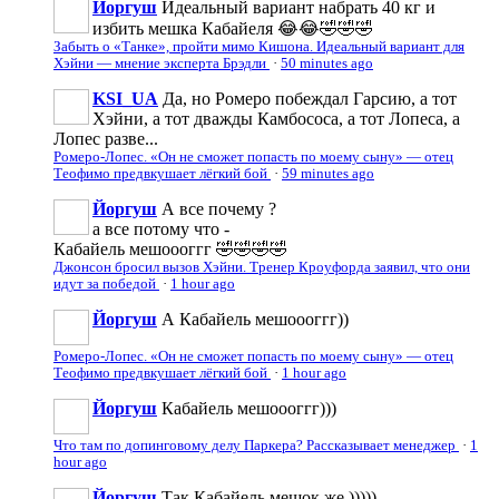
Йоргуш
Идеальный вариант набрать 40 кг и
избить мешка Кабайеля 😂😂🤣🤣🤣
Забыть о «Танке», пройти мимо Кишона. Идеальный вариант для
Хэйни — мнение эксперта Брэдли
·
50 minutes ago
KSI_UA
Да, но Ромеро побеждал Гарсию, а тот
Хэйни, а тот дважды Камбососа, а тот Лопеса, а
Лопес разве...
Ромеро-Лопес. «Он не сможет попасть по моему сыну» — отец
Теофимо предвкушает лёгкий бой
·
59 minutes ago
Йоргуш
А все почему ?
а все потому что -
Кабайель мешоооггг 🤣🤣🤣🤣
Джонсон бросил вызов Хэйни. Тренер Кроуфорда заявил, что они
идут за победой
·
1 hour ago
Йоргуш
А Кабайель мешоооггг))
Ромеро-Лопес. «Он не сможет попасть по моему сыну» — отец
Теофимо предвкушает лёгкий бой
·
1 hour ago
Йоргуш
Кабайель мешоооггг)))
Что там по допинговому делу Паркера? Рассказывает менеджер
·
1
hour ago
Йоргуш
Так Кабайель мешок же )))))