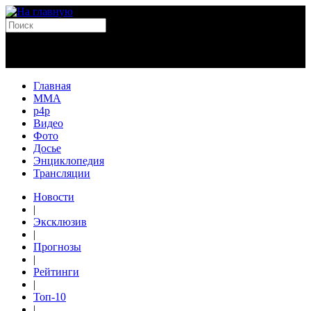
Главная
MMA
p4p
Видео
Фото
Досье
Энциклопедия
Трансляции
Новости
|
Эксклюзив
|
Прогнозы
|
Рейтинги
|
Топ-10
|