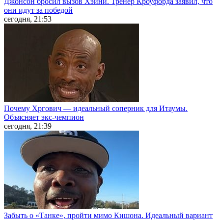
Джонсон бросил вызов Хэйни. Тренер Кроуфорда заявил, что
они идут за победой
сегодня, 21:53
Почему Хргович — идеальный соперник для Итаумы.
Объясняет экс-чемпион
сегодня, 21:39
Забыть о «Танке», пройти мимо Кишона. Идеальный вариант