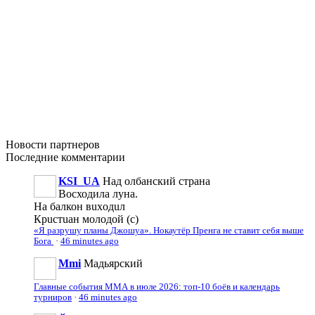
Новости
партнеров
Последние
комментарии
KSI_UA
Над олбанский страна
Восходила луна.
На балкон вuxoдuл
Кpucтuaн молодой (с)
«Я разрушу планы Джошуа». Нокаутёр Пренга не ставит себя выше
Бога
·
46 minutes ago
Mmi
Мадьярский
Главные события ММА в июле 2026: топ-10 боёв и календарь
турниров
·
46 minutes ago