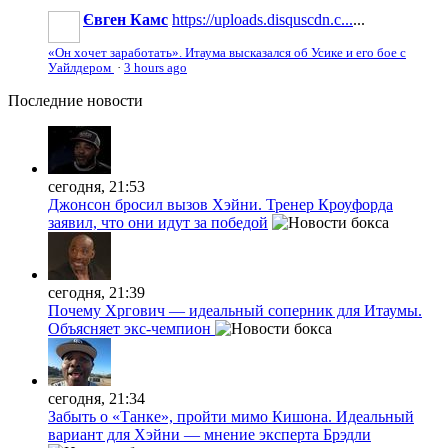
Євген Камс
https://uploads.disquscdn.c...
...
«Он хочет заработать». Итаума высказался об Усике и его бое с
Уайлдером
·
3 hours ago
Последние
новости
сегодня, 21:53
Джонсон бросил вызов Хэйни. Тренер Кроуфорда
заявил, что они идут за победой
сегодня, 21:39
Почему Хргович — идеальный соперник для Итаумы.
Объясняет экс-чемпион
сегодня, 21:34
Забыть о «Танке», пройти мимо Кишона. Идеальный
вариант для Хэйни — мнение эксперта Брэдли