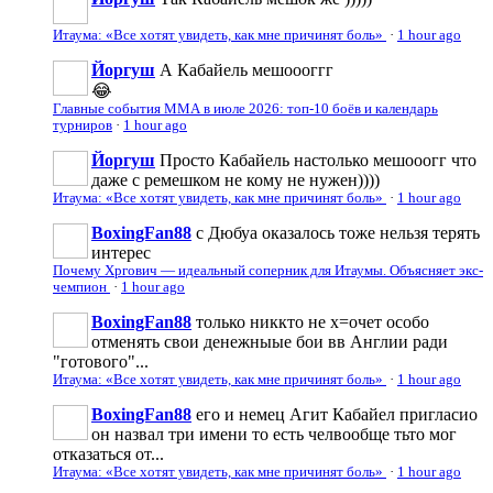
Итаума: «Все хотят увидеть, как мне причинят боль»
·
1 hour ago
Йоргуш
А Кабайель мешоооггг
😂
Главные события ММА в июле 2026: топ-10 боёв и календарь
турниров
·
1 hour ago
Йоргуш
Просто Кабайель настолько мешооогг что
даже с ремешком не кому не нужен))))
Итаума: «Все хотят увидеть, как мне причинят боль»
·
1 hour ago
BoxingFan88
с Дюбуа оказалось тоже нельзя терять
интерес
Почему Хргович — идеальный соперник для Итаумы. Объясняет экс-
чемпион
·
1 hour ago
BoxingFan88
только никкто не х=очет особо
отменять свои денежныые бои вв Англии ради
"готового"...
Итаума: «Все хотят увидеть, как мне причинят боль»
·
1 hour ago
BoxingFan88
его и немец Агит Кабайел пригласио
он назвал три имени то есть челвообще тьто мог
отказаться от...
Итаума: «Все хотят увидеть, как мне причинят боль»
·
1 hour ago