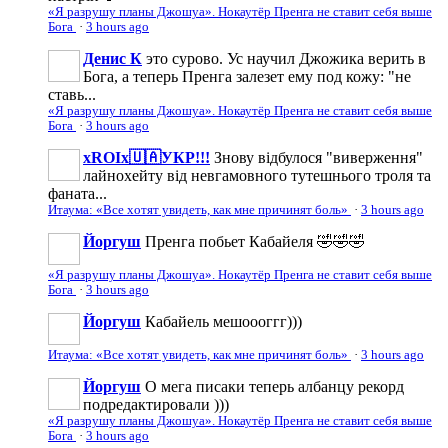
«Я разрушу планы Джошуа». Нокаутёр Пренга не ставит себя выше
Бога
·
3 hours ago
Денис К
это сурово. Ус научил Джожика верить в
Бога, а теперь Пренга залезет ему под кожу: "не
ставь...
«Я разрушу планы Джошуа». Нокаутёр Пренга не ставит себя выше
Бога
·
3 hours ago
xROIx🇺🇦УКР!!!
Знову відбулося "виверження"
лайнохейту від невгамовного тутешнього троля та
фаната...
Итаума: «Все хотят увидеть, как мне причинят боль»
·
3 hours ago
Йоргуш
Пренга побьет Кабайеля 🤣🤣🤣
«Я разрушу планы Джошуа». Нокаутёр Пренга не ставит себя выше
Бога
·
3 hours ago
Йоргуш
Кабайель мешоооггг)))
Итаума: «Все хотят увидеть, как мне причинят боль»
·
3 hours ago
Йоргуш
О мега писаки теперь албанцу рекорд
подредактировали )))
«Я разрушу планы Джошуа». Нокаутёр Пренга не ставит себя выше
Бога
·
3 hours ago