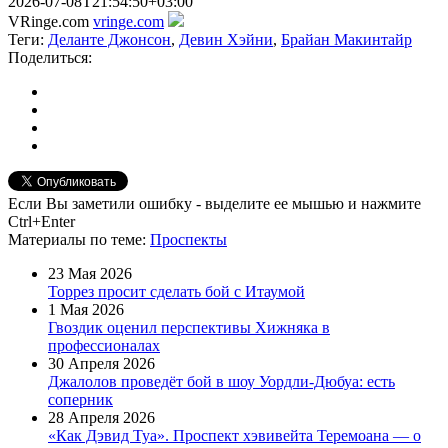
2026-07-08T21:54:50+03:00
VRinge.com
vringe.com
Теги:
Деланте Джонсон
,
Девин Хэйни
,
Брайан Макинтайр
Поделиться:
Если Вы заметили ошибку - выделите ее мышью и нажмите
Ctrl+Enter
Материалы
по теме
:
Проспекты
23 Мая 2026
Торрез просит сделать бой с Итаумой
1 Мая 2026
Гвоздик оценил перспективы Хижняка в
профессионалах
30 Апреля 2026
Джалолов проведёт бой в шоу Уордли-Дюбуа: есть
соперник
28 Апреля 2026
«Как Дэвид Туа». Проспект хэвивейта Теремоана — о