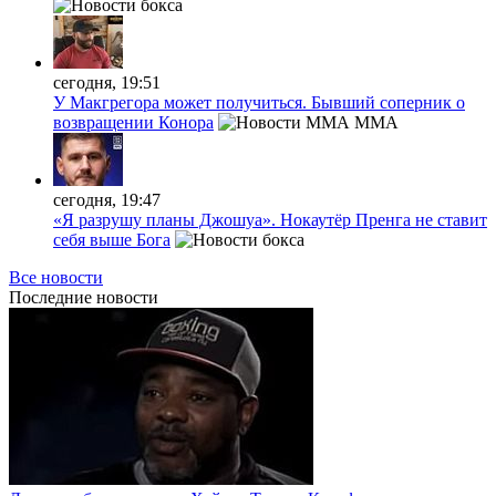
сегодня, 19:51
У Макгрегора может получиться. Бывший соперник о
возвращении Конора
MMA
сегодня, 19:47
«Я разрушу планы Джошуа». Нокаутёр Пренга не ставит
себя выше Бога
Все новости
Последние
новости