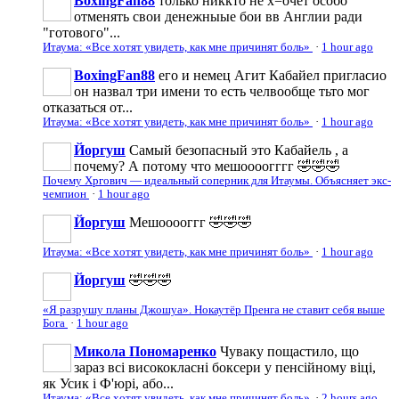
BoxingFan88
только никкто не х=очет особо
отменять свои денежныые бои вв Англии ради
"готового"...
Итаума: «Все хотят увидеть, как мне причинят боль»
·
1 hour ago
BoxingFan88
его и немец Агит Кабайел пригласио
он назвал три имени то есть челвообще тьто мог
отказаться от...
Итаума: «Все хотят увидеть, как мне причинят боль»
·
1 hour ago
Йоргуш
Самый безопасный это Кабайель , а
почему? А потому что мешоооогггг 🤣🤣🤣
Почему Хргович — идеальный соперник для Итаумы. Объясняет экс-
чемпион
·
1 hour ago
Йоргуш
Мешооооггг 🤣🤣🤣
Итаума: «Все хотят увидеть, как мне причинят боль»
·
1 hour ago
Йоргуш
🤣🤣🤣
«Я разрушу планы Джошуа». Нокаутёр Пренга не ставит себя выше
Бога
·
1 hour ago
Микола Пономаренко
Чуваку пощастило, що
зараз всі висококласні боксери у пенсійному віці,
як Усик і Ф'юрі, або...
Итаума: «Все хотят увидеть, как мне причинят боль»
·
2 hours ago