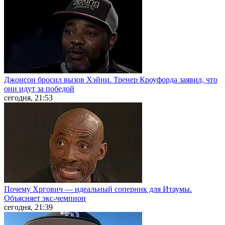
Джонсон бросил вызов Хэйни. Тренер Кроуфорда заявил, что
они идут за победой
сегодня, 21:53
Почему Хргович — идеальный соперник для Итаумы.
Объясняет экс-чемпион
сегодня, 21:39