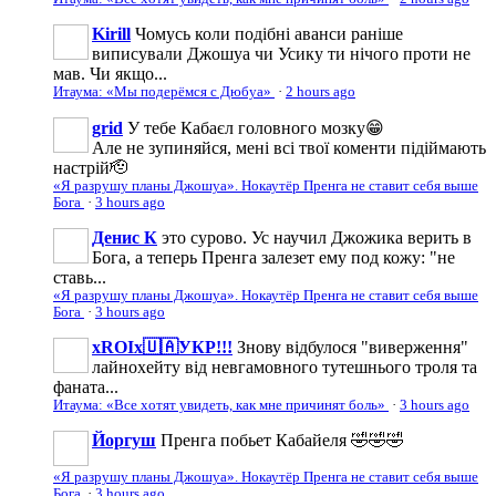
Kirill
Чомусь коли подібні аванси раніше
виписували Джошуа чи Усику ти нічого проти не
мав. Чи якщо...
Итаума: «Мы подерёмся с Дюбуа»
·
2 hours ago
grid
У тебе Кабаєл головного мозку😁
Але не зупиняйся, мені всі твої коменти підіймають
настрій🫡
«Я разрушу планы Джошуа». Нокаутёр Пренга не ставит себя выше
Бога
·
3 hours ago
Денис К
это сурово. Ус научил Джожика верить в
Бога, а теперь Пренга залезет ему под кожу: "не
ставь...
«Я разрушу планы Джошуа». Нокаутёр Пренга не ставит себя выше
Бога
·
3 hours ago
xROIx🇺🇦УКР!!!
Знову відбулося "виверження"
лайнохейту від невгамовного тутешнього троля та
фаната...
Итаума: «Все хотят увидеть, как мне причинят боль»
·
3 hours ago
Йоргуш
Пренга побьет Кабайеля 🤣🤣🤣
«Я разрушу планы Джошуа». Нокаутёр Пренга не ставит себя выше
Бога
·
3 hours ago