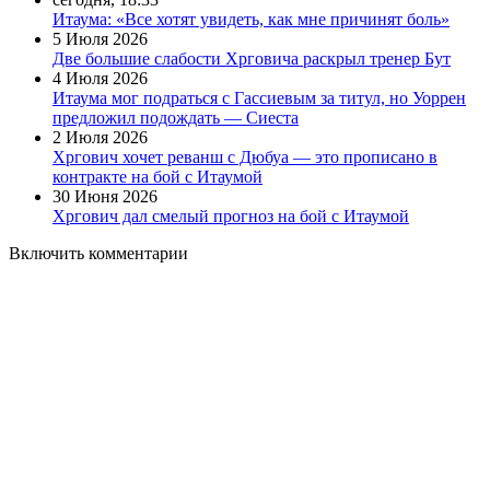
Итаума: «Все хотят увидеть, как мне причинят боль»
5 Июля 2026
Две большие слабости Хрговича раскрыл тренер Бут
4 Июля 2026
Итаума мог подраться с Гассиевым за титул, но Уоррен
предложил подождать — Сиеста
2 Июля 2026
Хргович хочет реванш с Дюбуа — это прописано в
контракте на бой с Итаумой
30 Июня 2026
Хргович дал смелый прогноз на бой с Итаумой
Включить комментарии