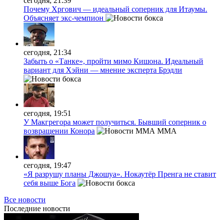
сегодня, 21:39
Почему Хргович — идеальный соперник для Итаумы.
Объясняет экс-чемпион
сегодня, 21:34
Забыть о «Танке», пройти мимо Кишона. Идеальный
вариант для Хэйни — мнение эксперта Брэдли
сегодня, 19:51
У Макгрегора может получиться. Бывший соперник о
возвращении Конора
MMA
сегодня, 19:47
«Я разрушу планы Джошуа». Нокаутёр Пренга не ставит
себя выше Бога
Все новости
Последние
новости