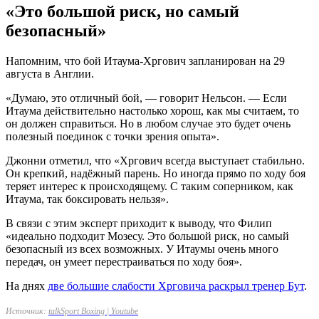
«Это большой риск, но самый
безопасный»
Напомним, что бой Итаума-Хргович запланирован на 29
августа в Англии.
«Думаю, это отличный бой, — говорит Нельсон. — Если
Итаума действительно настолько хорош, как мы считаем, то
он должен справиться. Но в любом случае это будет очень
полезный поединок с точки зрения опыта».
Джонни отметил, что «Хргович всегда выступает стабильно.
Он крепкий, надёжный парень. Но иногда прямо по ходу боя
теряет интерес к происходящему. С таким соперником, как
Итаума, так боксировать нельзя».
В связи с этим эксперт приходит к выводу, что Филип
«идеально подходит Мозесу. Это большой риск, но самый
безопасный из всех возможных. У Итаумы очень много
передач, он умеет перестраиваться по ходу боя».
На днях
две большие слабости Хрговича раскрыл тренер Бут
.
Источник:
talkSport Boxing | Youtube