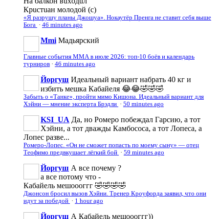
На балкон вuxoдuл
Кpucтuaн молодой (с)
«Я разрушу планы Джошуа». Нокаутёр Пренга не ставит себя выше
Бога
·
46 minutes ago
Mmi
Мадьярский
Главные события ММА в июле 2026: топ-10 боёв и календарь
турниров
·
46 minutes ago
Йоргуш
Идеальный вариант набрать 40 кг и
избить мешка Кабайеля 😂😂🤣🤣🤣
Забыть о «Танке», пройти мимо Кишона. Идеальный вариант для
Хэйни — мнение эксперта Брэдли
·
50 minutes ago
KSI_UA
Да, но Ромеро побеждал Гарсию, а тот
Хэйни, а тот дважды Камбососа, а тот Лопеса, а
Лопес разве...
Ромеро-Лопес. «Он не сможет попасть по моему сыну» — отец
Теофимо предвкушает лёгкий бой
·
59 minutes ago
Йоргуш
А все почему ?
а все потому что -
Кабайель мешоооггг 🤣🤣🤣🤣
Джонсон бросил вызов Хэйни. Тренер Кроуфорда заявил, что они
идут за победой
·
1 hour ago
Йоргуш
А Кабайель мешоооггг))