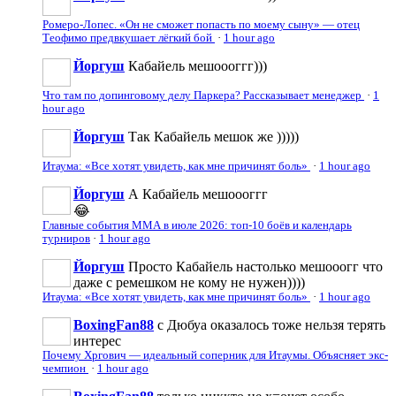
Ромеро-Лопес. «Он не сможет попасть по моему сыну» — отец
Теофимо предвкушает лёгкий бой
·
1 hour ago
Йоргуш
Кабайель мешоооггг)))
Что там по допинговому делу Паркера? Рассказывает менеджер
·
1
hour ago
Йоргуш
Так Кабайель мешок же )))))
Итаума: «Все хотят увидеть, как мне причинят боль»
·
1 hour ago
Йоргуш
А Кабайель мешоооггг
😂
Главные события ММА в июле 2026: топ-10 боёв и календарь
турниров
·
1 hour ago
Йоргуш
Просто Кабайель настолько мешооогг что
даже с ремешком не кому не нужен))))
Итаума: «Все хотят увидеть, как мне причинят боль»
·
1 hour ago
BoxingFan88
с Дюбуа оказалось тоже нельзя терять
интерес
Почему Хргович — идеальный соперник для Итаумы. Объясняет экс-
чемпион
·
1 hour ago