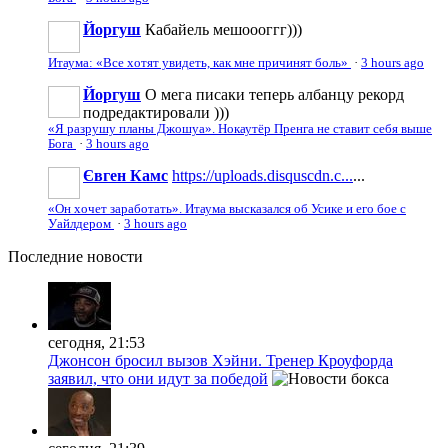
Йоргуш
Кабайель мешоооггг)))
Итаума: «Все хотят увидеть, как мне причинят боль»
·
3 hours ago
Йоргуш
О мега писаки теперь албанцу рекорд
подредактировали )))
«Я разрушу планы Джошуа». Нокаутёр Пренга не ставит себя выше
Бога
·
3 hours ago
Євген Камс
https://uploads.disquscdn.c...
...
«Он хочет заработать». Итаума высказался об Усике и его бое с
Уайлдером
·
3 hours ago
Последние
новости
сегодня, 21:53
Джонсон бросил вызов Хэйни. Тренер Кроуфорда
заявил, что они идут за победой