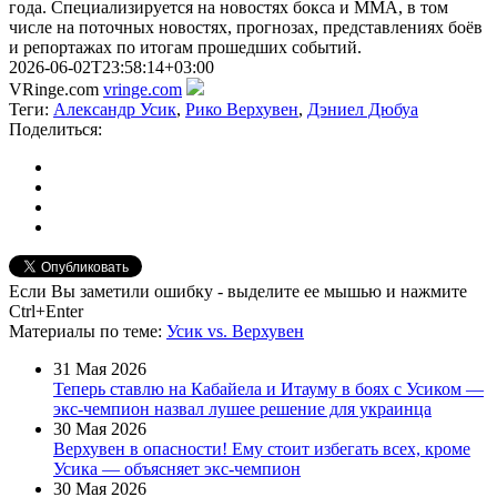
года. Специализируется на новостях бокса и ММА, в том
числе на поточных новостях, прогнозах, представлениях боёв
и репортажах по итогам прошедших событий.
2026-06-02T23:58:14+03:00
VRinge.com
vringe.com
Теги:
Александр Усик
,
Рико Верхувен
,
Дэниел Дюбуа
Поделиться:
Если Вы заметили ошибку - выделите ее мышью и нажмите
Ctrl+Enter
Материалы
по теме
:
Усик vs. Верхувен
31 Мая 2026
Теперь ставлю на Кабайела и Итауму в боях с Усиком —
экс-чемпион назвал лушее решение для украинца
30 Мая 2026
Верхувен в опасности! Ему стоит избегать всех, кроме
Усика — объясняет экс-чемпион
30 Мая 2026