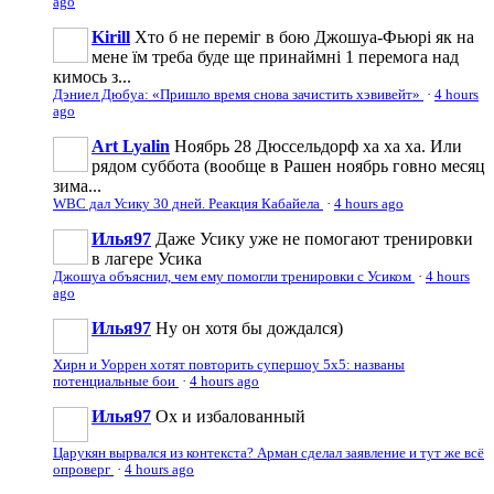
ago
Kirill
Хто б не переміг в бою Джошуа-Фьюрі як на
мене їм треба буде ще принаймні 1 перемога над
кимось з...
Дэниел Дюбуа: «Пришло время снова зачистить хэвивейт»
·
4 hours
ago
Art Lyalin
Ноябрь 28 Дюссельдорф ха ха ха. Или
рядом суббота (вообще в Рашен ноябрь говно месяц
зима...
WBC дал Усику 30 дней. Реакция Кабайела
·
4 hours ago
Илья97
Даже Усику уже не помогают тренировки
в лагере Усика
Джошуа объяснил, чем ему помогли тренировки с Усиком
·
4 hours
ago
Илья97
Ну он хотя бы дождался)
Хирн и Уоррен хотят повторить супершоу 5х5: названы
потенциальные бои
·
4 hours ago
Илья97
Ох и избалованный
Царукян вырвался из контекста? Арман сделал заявление и тут же всё
опроверг
·
4 hours ago