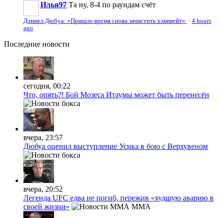
Илья97
Та ну, 8-4 по раундам счёт
Дэниел Дюбуа: «Пришло время снова зачистить хэвивейт»
·
4 hours
ago
Последние
новости
сегодня, 00:22
Что, опять?! Бой Мозеса Итаумы может быть перенесён
вчера, 23:57
Дюбуа оценил выступление Усика в бою с Верхувеном
вчера, 20:52
Легенда UFC едва не погиб, пережив «худшую аварию в
своей жизни»
MMA