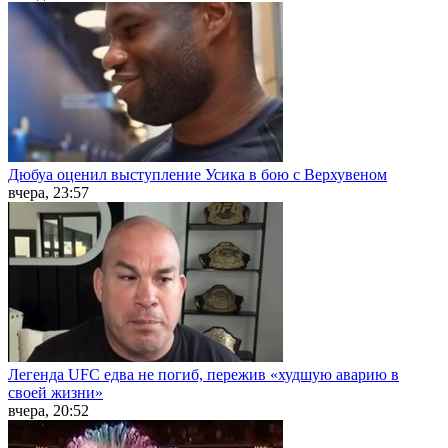
Дюбуа оценил выступление Усика в бою с Верхувеном
вчера, 23:57
Легенда UFC едва не погиб, пережив «худшую аварию в
своей жизни»
вчера, 20:52