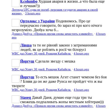
lt.columbo
Худшая авария в жизни..а что была еще
и лучшая?))
Легенда UFC едва не погиб, пережив «худшую аварию в своей
жизни»
·
3 hours ago
Ортодокс з України
Подивимось. Про це
передчасно говорити, бо зараз ні про кого нічого
незрозуміло. Дюбуа хоча б...
Дэниел Дюбуа: «Пришло время снова зачистить хэвивейт»
·
4 hours
ago
Лівша
та ти не рівняй закони з затриманнями
людей, як це роблять в росії чи білорусі
WBC дал Усику 30 дней. Реакция Кабайела
·
4 hours ago
Йоргуш
Сделали звезду с мешка
WBC дал Усику 30 дней. Реакция Кабайела
·
4 hours ago
Йоргуш
То есть мешок Агит станет чемпом без боя
? Бляяя да он же даже Руиса не пройдет что ж вы
творите
WBC дал Усику 30 дней. Реакция Кабайела
·
4 hours ago
Staseq
Давай Даня, думаю еще года три ты
сможешь подпаливать жопы местным хейтерам)))
Дэниел Дюбуа: «Пришло время снова зачистить хэвивейт»
·
4 hours