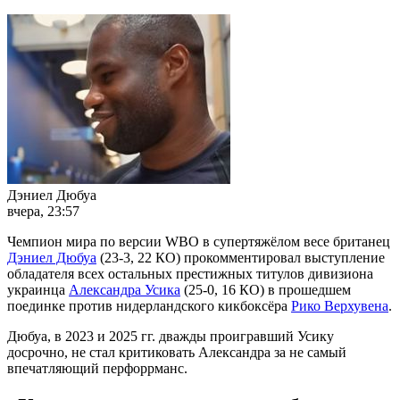
Дэниел Дюбуа
вчера, 23:57
Чемпион мира по версии WBO в супертяжёлом весе британец
Дэниел Дюбуа
(23-3, 22 КО) прокомментировал выступление
обладателя всех остальных престижных титулов дивизиона
украинца
Александра Усика
(25-0, 16 КО) в прошедшем
поединке против нидерландского кикбоксёра
Рико Верхувена
.
Дюбуа, в 2023 и 2025 гг. дважды проигравший Усику
досрочно, не стал критиковать Александра за не самый
впечатляющий перфоррманс.