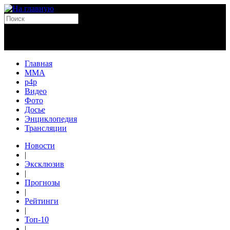
Главная
MMA
p4p
Видео
Фото
Досье
Энциклопедия
Трансляции
Новости
|
Эксклюзив
|
Прогнозы
|
Рейтинги
|
Топ-10
|