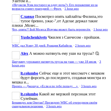
Уайтом и...
«Неужели Усик постарел за одну ночь?» Его поражение из-за
возраста станет трагедией — Фроч
·
1 hour ago
Славко
Посмотрел опять хайлайты Филипа,это
тупое бревно, ужас-",от Аделае держал такие
плюхи ,Мозес...
Что, опять?! Бой Мозеса Итаумы может быть перенесён
·
1 hour ago
Yushchenkivets
Чжилея з Санчесом - пройшов.
WBC дал Усику 30 дней. Реакция Кабайела
·
2 hours ago
Аlеx
А можно натянуть ему уши на трусы? 🤔
Царукяну угрожают натянуть трусы на уши — уже 18 июля
·
3
hours ago
lt.columbo
Сейчас еще и этот миссматч с мешком
будут форсить до последнего, создавая монстра из
мешка и...
Пренга — Джошуа: «Если я по тебе попаду…»
·
3 hours ago
lt.columbo
Какой же мерзкий персонаж этот
Сулейман.
Бенавидес или Опетая? Президент WBC об очередном своём
скандальном решении
·
3 hours ago