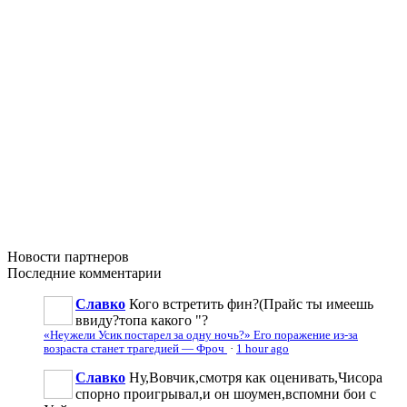
Новости
партнеров
Последние
комментарии
Славко
Кого встретить фин?(Прайс ты имеешь
ввиду?топа какого "?
«Неужели Усик постарел за одну ночь?» Его поражение из-за
возраста станет трагедией — Фроч
·
1 hour ago
Славко
Ну,Вовчик,смотря как оценивать,Чисора
спорно проигрывал,и он шоумен,вспомни бои с