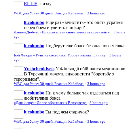
EL LE
звизду
WBC дал Усику 30 дней. Реакция Кабайела
·
3 hours ago
lt.columbo
Еще раз «зачистить» это опять усраться
перед боем и улететь в нокаут?
Дэниел Дюбуа: «Пришло время снова зачистить хэвивейт»
·
3 hours
ago
lt.columbo
Подберут еще более безопасного мешка.
Бой Фьюри – Руис не состоится. Уоррен назвал причину
·
3 hours
ago
Yushchenkivets
У Фінляндії обійшлися медициною.
В Туреччині можуть використати "боротьбу з
тероризмом".
WBC дал Усику 30 дней. Реакция Кабайела
·
3 hours ago
lt.columbo
Ни к чему больше так издеваться над
любителями бокса.
«Давай ещё»: Лопес обратился к Верхувену
·
3 hours ago
lt.columbo
Ты под чем старичок?
WBC дал Усику 30 дней. Реакция Кабайела
·
3 hours ago