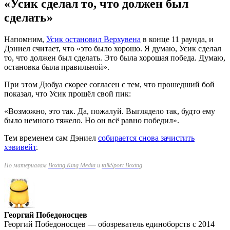
«Усик сделал то, что должен был
сделать»
Напомним,
Усик остановил Верхувена
в конце 11 раунда, и
Дэниел считает, что «это было хорошо. Я думаю, Усик сделал
то, что должен был сделать. Это была хорошая победа. Думаю,
остановка была правильной».
При этом Дюбуа скорее согласен с тем, что прошедший бой
показал, что Усик прошёл свой пик:
«Возможно, это так. Да, пожалуй. Выглядело так, будто ему
было немного тяжело. Но он всё равно победил».
Тем временем сам Дэниел
собирается
снова зачистить
хэвивейт
.
По материалам
Boxing King Мedia
и
talkSport Boxing
Георгий Победоносцев
Георгий Победоносцев — обозреватель единоборств с 2014