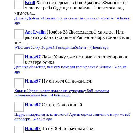
Kirill
Хто б не переміг в бою Джошуа-Фьюрі як на
мене їм треба буде ще принаймні 1 перемога над
кимось з...
Дэниел Дюбуа: «Пришло время снова зачистить хэвивейт»
·
4 hours
ago
Art Lyalin
Ноябрь 28 Дюссельдорф ха ха ха. Или
рядом суббота (вообще в Рашен ноябрь говно месяц
зима...
WBC дал Усику 30 дней. Реакция Кабайела
·
4 hours ago
Илья97
Даже Усику уже не помогают тренировки
в лагере Усика
Джошуа объяснил, чем ему помогли тренировки с Усиком
·
4 hours
ago
Илья97
Ну он хотя бы дождался)
Хирн и Уоррен хотят повторить супершоу 5х5: названы
потенциальные бои
·
4 hours ago
Илья97
Ох и избалованный
Царукян вырвался из контекста? Арман сделал заявление и тут же всё
опроверг
·
4 hours ago
Илья97
Та ну, 8-4 по раундам счёт