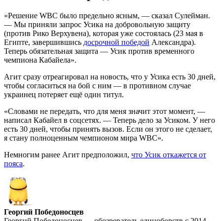
«Решение WBC было предельно ясным, — сказал Сулейман.
— Мы приняли запрос Усика на добровольную защиту
(против Рико Верхувена), которая уже состоялась (23 мая в
Египте, завершившись
досрочной победой
Александра).
Теперь обязательная защита — Усик против временного
чемпиона Кабайела».
Агит сразу отреагировал на новость, что у Усика есть 30 дней,
чтобы согласиться на бой с ним — в противном случае
украинец потеряет ещё один титул.
«Словами не передать, что для меня значит этот момент, —
написал Кабайел в соцсетях. — Теперь дело за Усиком. У него
есть 30 дней, чтобы принять вызов. Если он этого не сделает,
я стану полноценным чемпионом мира WBC».
Немногим ранее Агит предположил,
что Усик откажется от
пояса
.
Георгий Победоносцев
Георгий Победоносцев — обозреватель единоборств с 2014