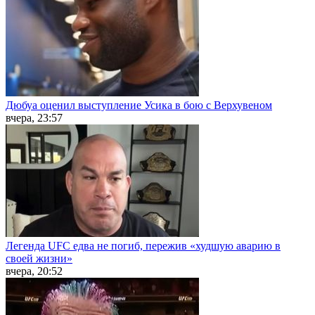
Дюбуа оценил выступление Усика в бою с Верхувеном
вчера, 23:57
Легенда UFC едва не погиб, пережив «худшую аварию в
своей жизни»
вчера, 20:52