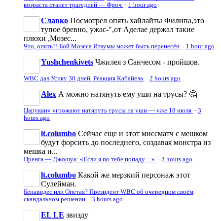
возраста станет трагедией — Фроч
·
1 hour ago
Славко
Посмотрел опять хайлайты Филипа,это
тупое бревно, ужас-",от Аделае держал такие
плюхи ,Мозес...
Что, опять?! Бой Мозеса Итаумы может быть перенесён
·
1 hour ago
Yushchenkivets
Чжилея з Санчесом - пройшов.
WBC дал Усику 30 дней. Реакция Кабайела
·
2 hours ago
Аlеx
А можно натянуть ему уши на трусы? 🤔
Царукяну угрожают натянуть трусы на уши — уже 18 июля
·
3
hours ago
lt.columbo
Сейчас еще и этот миссматч с мешком
будут форсить до последнего, создавая монстра из
мешка и...
Пренга — Джошуа: «Если я по тебе попаду…»
·
3 hours ago
lt.columbo
Какой же мерзкий персонаж этот
Сулейман.
Бенавидес или Опетая? Президент WBC об очередном своём
скандальном решении
·
3 hours ago
EL LE
звизду