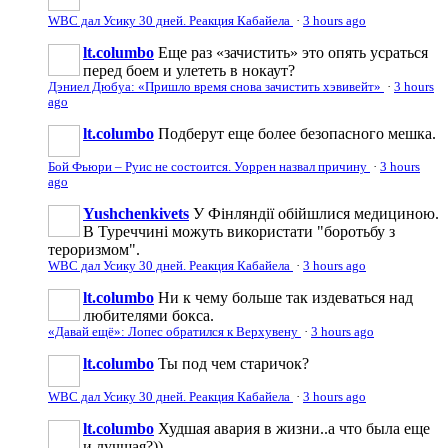
WBC дал Усику 30 дней. Реакция Кабайела
·
3 hours ago
lt.columbo
Еще раз «зачистить» это опять усраться
перед боем и улететь в нокаут?
Дэниел Дюбуа: «Пришло время снова зачистить хэвивейт»
·
3 hours
ago
lt.columbo
Подберут еще более безопасного мешка.
Бой Фьюри – Руис не состоится. Уоррен назвал причину
·
3 hours
ago
Yushchenkivets
У Фінляндії обійшлися медициною.
В Туреччині можуть використати "боротьбу з
тероризмом".
WBC дал Усику 30 дней. Реакция Кабайела
·
3 hours ago
lt.columbo
Ни к чему больше так издеваться над
любителями бокса.
«Давай ещё»: Лопес обратился к Верхувену
·
3 hours ago
lt.columbo
Ты под чем старичок?
WBC дал Усику 30 дней. Реакция Кабайела
·
3 hours ago
lt.columbo
Худшая авария в жизни..а что была еще
и лучшая?))