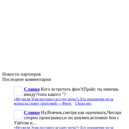
Новости
партнеров
Последние
комментарии
Славко
Кого встретить фин?(Прайс ты имеешь
ввиду?топа какого "?
«Неужели Усик постарел за одну ночь?» Его поражение из-за
возраста станет трагедией — Фроч
·
1 hour ago
Славко
Ну,Вовчик,смотря как оценивать,Чисора
спорно проигрывал,и он шоумен,вспомни бои с
Уайтом и...
«Неужели Усик постарел за одну ночь?» Его поражение из-за