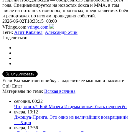
года. Специализируется на новостях бокса и ММА, в том
числе на поточных новостях, прогнозах, представлениях боёв
и репортажах по итогам прошедших событий.
2026-06-02T18:33:15+03:00
VRinge.com
vringe.com
Теги:
Агит Кабайел
,
Александр Усик
Поделиться:
Если Вы заметили ошибку - выделите ее мышью и нажмите
Ctrl+Enter
Материалы
по теме
:
Всякая всячина
сегодня, 00:22
Что, опять?! Бой Мозеса Итаумы может быть перенесён
вчера, 19:12
Джошуа-Пренга. Это одно из величайших возвращений
— Хирн
вчера, 17:56