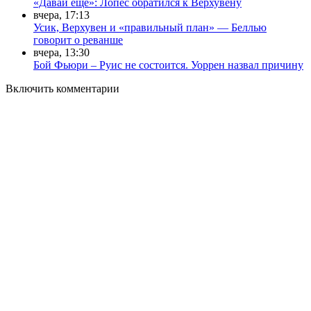
«Давай ещё»: Лопес обратился к Верхувену
вчера, 17:13
Усик, Верхувен и «правильный план» — Беллью
говорит о реванше
вчера, 13:30
Бой Фьюри – Руис не состоится. Уоррен назвал причину
Включить комментарии