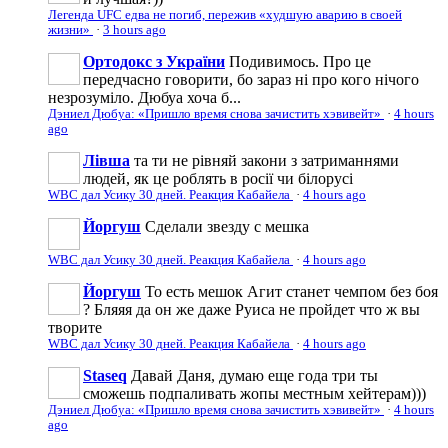
Легенда UFC едва не погиб, пережив «худшую аварию в своей
жизни»
·
3 hours ago
Ортодокс з України
Подивимось. Про це
передчасно говорити, бо зараз ні про кого нічого
незрозуміло. Дюбуа хоча б...
Дэниел Дюбуа: «Пришло время снова зачистить хэвивейт»
·
4 hours
ago
Лівша
та ти не рівняй закони з затриманнями
людей, як це роблять в росії чи білорусі
WBC дал Усику 30 дней. Реакция Кабайела
·
4 hours ago
Йоргуш
Сделали звезду с мешка
WBC дал Усику 30 дней. Реакция Кабайела
·
4 hours ago
Йоргуш
То есть мешок Агит станет чемпом без боя
? Бляяя да он же даже Руиса не пройдет что ж вы
творите
WBC дал Усику 30 дней. Реакция Кабайела
·
4 hours ago
Staseq
Давай Даня, думаю еще года три ты
сможешь подпаливать жопы местным хейтерам)))
Дэниел Дюбуа: «Пришло время снова зачистить хэвивейт»
·
4 hours
ago