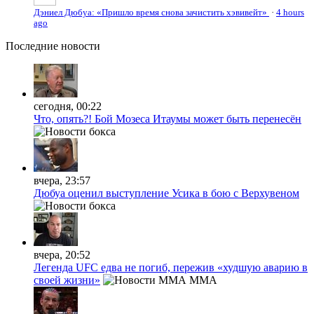
Дэниел Дюбуа: «Пришло время снова зачистить хэвивейт»
·
4 hours
ago
Последние
новости
сегодня, 00:22
Что, опять?! Бой Мозеса Итаумы может быть перенесён
вчера, 23:57
Дюбуа оценил выступление Усика в бою с Верхувеном
вчера, 20:52
Легенда UFC едва не погиб, пережив «худшую аварию в
своей жизни»
MMA