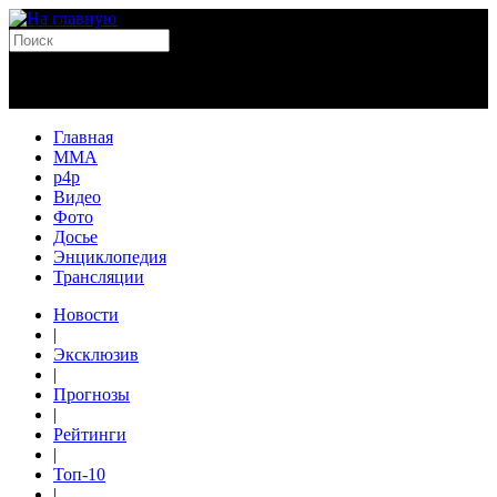
Главная
MMA
p4p
Видео
Фото
Досье
Энциклопедия
Трансляции
Новости
|
Эксклюзив
|
Прогнозы
|
Рейтинги
|
Топ-10
|