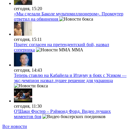
сегодня, 15:20
«Мы сделали Баколе мультимиллионером». Промоутер
ответил на обвинения
сегодня, 15:11
Пратес согласен на претендентский бой, назвал
соперника
MMA
сегодня, 14:43
Теперь ставлю на Кабайела и Итауму в боях с Усиком —
экс-чемпион назвал лушее решение для украинца
сегодня, 11:30
О'Шаки Фостер – Рэймонд Форд. Видео лучших
моментов боя
Все новости