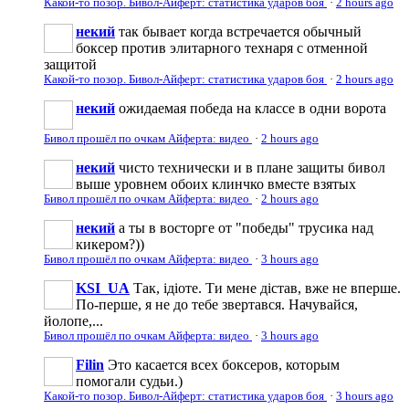
Какой-то позор. Бивол-Айферт: статистика ударов боя
·
2 hours ago
некий
так бывает когда встречается обычный
боксер против элитарного технаря с отменной
защитой
Какой-то позор. Бивол-Айферт: статистика ударов боя
·
2 hours ago
некий
ожидаемая победа на классе в одни ворота
Бивол прошёл по очкам Айферта: видео
·
2 hours ago
некий
чисто технически и в плане защиты бивол
выше уровнем обоих клинчко вместе взятых
Бивол прошёл по очкам Айферта: видео
·
2 hours ago
некий
а ты в восторге от "победы" трусика над
кикером?))
Бивол прошёл по очкам Айферта: видео
·
3 hours ago
KSI_UA
Так, iдioтe. Ти мене дістав, вже не вперше.
По-перше, я не до тебе звертався. Начувайся,
йолопе,...
Бивол прошёл по очкам Айферта: видео
·
3 hours ago
Filin
Это касается всех боксеров, которым
помогали судьи.)
Какой-то позор. Бивол-Айферт: статистика ударов боя
·
3 hours ago