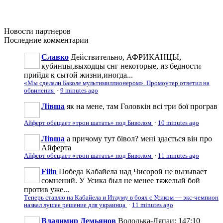
Новости
партнеров
Последние
комментарии
Славко
Действительно, АФРИКАНЦЫ,
кубинцы,выходцы снг некоторые, из бедности
прийдя к сытой жизни,иногда...
«Мы сделали Баколе мультимиллионером». Промоутер ответил на
обвинения
·
9 minutes ago
Лівша
як на мене, там Головкін всі три бої програв
Айферт обещает «трон шатать» под Биволом
·
10 minutes ago
Лівша
а причому тут бівол? мені здається він про
Айферта
Айферт обещает «трон шатать» под Биволом
·
11 minutes ago
Filin
Победа Кабайела над Чисорой не вызывает
сомнений. У Усика был не менее тяжелый бой
против уже...
Теперь ставлю на Кабайела и Итауму в боях с Усиком — экс-чемпион
назвал лушее решение для украинца
·
11 minutes ago
Владимир Демьянов
Володька-Ляпаи: 147:10