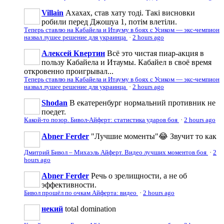
Villain
Ахахах, став хату тоді. Такі висновки
робили перед Джошуа 1, потім влетіли.
Теперь ставлю на Кабайела и Итауму в боях с Усиком — экс-чемпион
назвал лушее решение для украинца
·
2 hours ago
Алексей Квертин
Всё это чистая пиар-акция в
пользу Кабайела и Итаумы. Кабайел в своё время
откровенно проигрывал...
Теперь ставлю на Кабайела и Итауму в боях с Усиком — экс-чемпион
назвал лушее решение для украинца
·
2 hours ago
Shodan
В екатеренбург нормальний противник не
поедет.
Какой-то позор. Бивол-Айферт: статистика ударов боя
·
2 hours ago
Abner Ferder
"Лучшие моменты"😂 Звучит то как
Дмитрий Бивол – Михаэль Айферт. Видео лучших моментов боя
·
2
hours ago
Abner Ferder
Речь о зрелищности, а не об
эффективности.
Бивол прошёл по очкам Айферта: видео
·
2 hours ago
некий
total domination