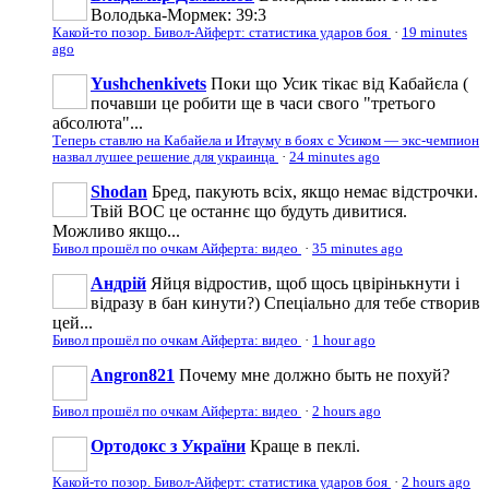
Володька-Мормек: 39:3
Какой-то позор. Бивол-Айферт: статистика ударов боя
·
19 minutes
ago
Yushchenkivets
Поки що Усик тікає від Кабайєла (
почавши це робити ще в часи свого "третього
абсолюта"...
Теперь ставлю на Кабайела и Итауму в боях с Усиком — экс-чемпион
назвал лушее решение для украинца
·
24 minutes ago
Shodan
Бред, пакують всіх, якщо немає відстрочки.
Твій ВОС це останнє що будуть дивитися.
Можливо якщо...
Бивол прошёл по очкам Айферта: видео
·
35 minutes ago
Андрій
Яйця відростив, щоб щось цвірінькнути і
відразу в бан кинути?) Спеціально для тебе створив
цей...
Бивол прошёл по очкам Айферта: видео
·
1 hour ago
Angron821
Почему мне должно быть не похуй?
Бивол прошёл по очкам Айферта: видео
·
2 hours ago
Ортодокс з України
Краще в пеклі.
Какой-то позор. Бивол-Айферт: статистика ударов боя
·
2 hours ago