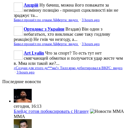
Андрій
Ну бачиш, можна його поважати за
незмінну позицію - принцип сцикливості він не
зраджує та...
Бивол прошёл по очкам Айферта: видео
·
3 hours ago
Ортодокс з України
Вгадав) Він один з
небагатьох, хто викликає саме таку гидливу
реакцію)) Не гнів чи незгоду, а...
Бивол прошёл по очкам Айферта: видео
·
3 hours ago
Art Lyalin
Что за спорт? То есть тут нет
смягчающей обмотки и получается удар жесте чем
в. Мма или такой же?...
«Создан для этого де**ма!» Тилл ярко дебютировал в BKFC: видео
·
3 hours ago
Последние
новости
сегодня, 16:13
Блейдс готов побоксировать с Нганну
MMA