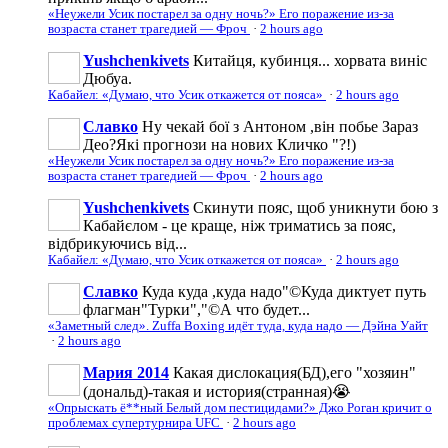
«Неужели Усик постарел за одну ночь?» Его поражение из-за
возраста станет трагедией — Фроч
·
2 hours ago
Yushchenkivets
Китайця, кубинця... хорвата виніс
Дюбуа.
Кабайел: «Думаю, что Усик откажется от пояса»
·
2 hours ago
Славко
Ну чекай бої з Антоном ,він побье Зараз
Део?Які прогнози на нових Кличко "?!)
«Неужели Усик постарел за одну ночь?» Его поражение из-за
возраста станет трагедией — Фроч
·
2 hours ago
Yushchenkivets
Скинути пояс, щоб уникнути бою з
Кабайєлом - це краще, ніж триматись за пояс,
відбрикуючись від...
Кабайел: «Думаю, что Усик откажется от пояса»
·
2 hours ago
Славко
Куда куда ,куда надо"©Куда диктует путь
флагман"Турки","©А что будет...
«Заметный след». Zuffa Boxing идёт туда, куда надо — Дэйна Уайт
·
2 hours ago
Мария 2014
Какая дислокация(БД),его "хозяин"
(дональд)-такая и история(странная)😭
«Опрыскать ё**ный Белый дом пестицидами?» Джо Роган кричит о
проблемах супертурнира UFC
·
2 hours ago