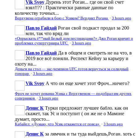
Vik Svoy
Дурень этот Роган... где он свой счет
взял!!?? : Практически равные данные по
количеству точных...
Верхувена ограбили в бою с Усиком? Вердикт Рогана
·
3 hours ago
Павло Гайдай
Роган свой подкаст продал за 200
млн, так что вряд ли
«Опрыскать ё**ный Белый дом пестицидами?» Джо Роган кричит о
проблемах супертурнира UFC
·
3 hours ago
Павло Гайдай
Да в общем и смотреть не на что, в
2019 все всё поняли. Респект Кейну за карьеру и
охоту на...
Деньги на стол — экс-чемпион UFC готов вернуться за солидный
гонорар
·
3 hours ago
Vik Svoy
А что он еще хочет этот Фроч...ничего?
Фроч не хочет реванш Усика с Верхувеном — подобрал им других
соперников
·
3 hours ago
Денис К
Турки предложит лучшее бабло. как он
скажет, так Ус и поступит ( он же не о Мамоне
думает, просто...
Кабайел: «Думаю, что Усик откажется от пояса»
·
3 hours ago
Денис К
за лямчик и ты туда выйдешь,Роган. хоть с