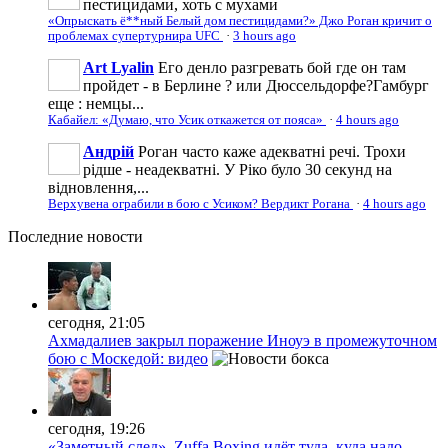
пестицидами, хоть с мухами
«Опрыскать ё**ный Белый дом пестицидами?» Джо Роган кричит о
проблемах супертурнира UFC
·
3 hours ago
Art Lyalin
Его денло разгревать бой где он там
пройдет - в Берлине ? или Дюссельдорфе?Гамбург
еще : немцы...
Кабайел: «Думаю, что Усик откажется от пояса»
·
4 hours ago
Андрій
Роган часто каже адекватні речі. Трохи
рідше - неадекватні. У Ріко було 30 секунд на
відновлення,...
Верхувена ограбили в бою с Усиком? Вердикт Рогана
·
4 hours ago
Последние
новости
сегодня, 21:05
Ахмадалиев закрыл поражение Иноуэ в промежуточном
бою с Москедой: видео
сегодня, 19:26
«Заметный след». Zuffa Boxing идёт туда, куда надо —