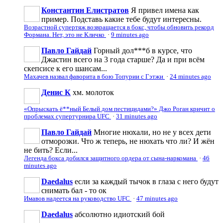
Константин Елистратов
Я привел имена как
пример. Подставь какие тебе будут интересны.
Возрастной супертяж возвращается в бокс, чтобы обновить рекорд
Формана. Нет, это не Кличко
·
9 minutes ago
Павло Гайдай
Горный дол***б в курсе, что
Джастин всего на 3 года старше? Да и при всём
скепсисе к его шансам...
Махачев назвал фаворита в бою Топурии с Гэтжи
·
24 minutes ago
Денис К
хм. молоток
«Опрыскать ё**ный Белый дом пестицидами?» Джо Роган кричит о
проблемах супертурнира UFC
·
31 minutes ago
Павло Гайдай
Многие нюхали, но не у всех дети
отморозки. Что ж теперь, не нюхать что ли? И жён
не бить? Если...
Легенда бокса добился защитного ордера от сына-наркомана
·
46
minutes ago
Daedalus
если за каждый тычок в глаза с него будут
снимать бал - то ок
Имавов надеется на руководство UFC
·
47 minutes ago
Daedalus
абсолютно идиотский бой