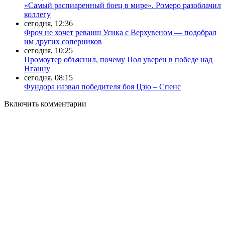
«Самый распиаренный боец в мире». Ромеро разоблачил
коллегу
сегодня, 12:36
Фроч не хочет реванш Усика с Верхувеном — подобрал
им других соперников
сегодня, 10:25
Промоутер объяснил, почему Пол уверен в победе над
Нганну
сегодня, 08:15
Фундора назвал победителя боя Цзю – Спенс
Включить комментарии