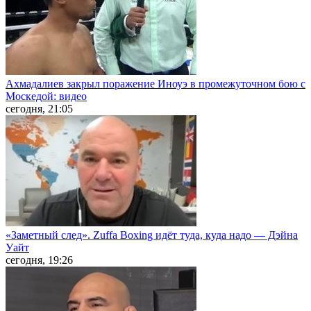
Ахмадалиев закрыл поражение Иноуэ в промежуточном бою с
Москедой: видео
сегодня, 21:05
«Заметный след». Zuffa Boxing идёт туда, куда надо — Дэйна
Уайт
сегодня, 19:26