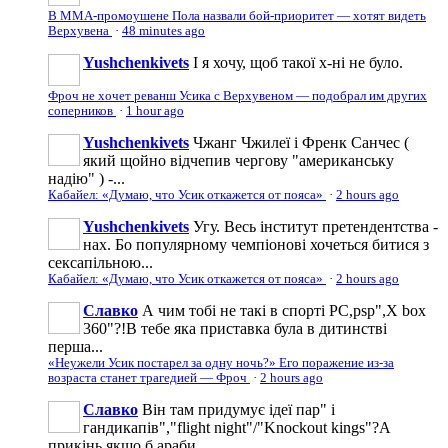
В ММА-промоушене Пола назвали бой-приоритет — хотят видеть
Верхувена
·
48 minutes ago
Yushchenkivets
І я хочу, щоб такої х-ні не було.
Фроч не хочет реванш Усика с Верхувеном — подобрал им других
соперников
·
1 hour ago
Yushchenkivets
Чжанг Чжилеї і Френк Санчес (
який щойно відчепив чергову "американську
надію" ) -...
Кабайел: «Думаю, что Усик откажется от пояса»
·
2 hours ago
Yushchenkivets
Угу. Весь інститут претендентства -
нах. Бо популярному чемпіонові хочеться битися з
сексапільною...
Кабайел: «Думаю, что Усик откажется от пояса»
·
2 hours ago
Славко
А чим тобі не такі в спорті PC,psp",X box
360"?!В тебе яка приставка була в дитинстві
перша...
«Неужели Усик постарел за одну ночь?» Его поражение из-за
возраста станет трагедией — Фроч
·
2 hours ago
Славко
Він там придумує ідеї пар" і
гандикапів","flight night"/"Knockout kings"?А
прикінь якщо б араби...