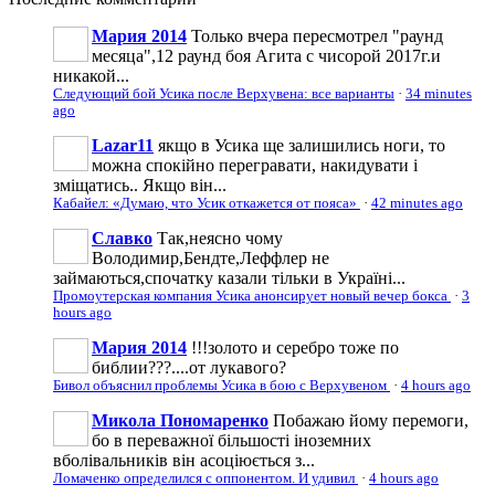
Мария 2014
Только вчера пересмотрел "раунд
месяца",12 раунд боя Агита с чисорой 2017г.и
никакой...
Следующий бой Усика после Верхувена: все варианты
·
34 minutes
ago
Lazar11
якщо в Усика ще залишились ноги, то
можна спокійно перегравати, накидувати і
зміщатись.. Якщо він...
Кабайел: «Думаю, что Усик откажется от пояса»
·
42 minutes ago
Славко
Так,неясно чому
Володимир,Бендте,Леффлер не
займаються,спочатку казали тільки в Україні...
Промоутерская компания Усика анонсирует новый вечер бокса
·
3
hours ago
Мария 2014
!!!золото и серебро тоже по
библии???....от лукавого?
Бивол объяснил проблемы Усика в бою с Верхувеном
·
4 hours ago
Микола Пономаренко
Побажаю йому перемоги,
бо в переважної більшості іноземних
вболівальників він асоціюється з...
Ломаченко определился с оппонентом. И удивил
·
4 hours ago