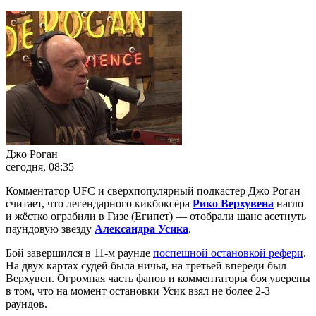
Джо Роган
сегодня, 08:35
Комментатор UFC и сверхпопулярный подкастер Джо Роган
считает, что легендарного кикбоксёра
Рико Верхувена
нагло
и жёстко ограбили в Гизе (Египет) — отобрали шанс асетнуть
паундовую звезду
Александра Усика
.
Бой завершился в 11-м раунде
поспешной остановкой рефери
.
На двух картах судей была ничья, на третьей впереди был
Верхувен. Огромная часть фанов и комментаторы боя уверены
в том, что на момент остановки Усик взял не более 2-3
раундов.