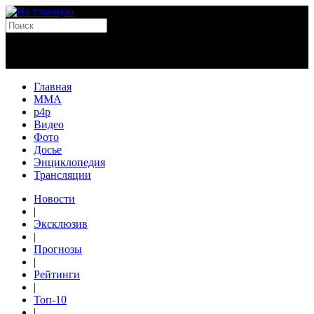
Главная
MMA
p4p
Видео
Фото
Досье
Энциклопедия
Трансляции
Новости
|
Эксклюзив
|
Прогнозы
|
Рейтинги
|
Топ-10
|