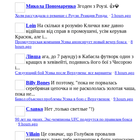
Микола Пономаренко
Згоден з Роузі. 👍💎
Холм рассуждала о реванше с Роузи. Реакция Ронды
·
5 hours ago
Loin
На скільки я розумію Клички вже давно
відійшли від справ в промоушені, усім керував
Красюк, але і...
Промоутерская компания Усика анонсирует новый вечер бокса
·
8
hours ago
Лівша
ага, до 7 раунду) в Кабаєла футворк один з
кращих в хевівейті, подивись його бої з Чисорою
і...
Следующий бой Усика после Верхувена: все варианты
·
8 hours ago
Billy Bones
И поэтому, "пока не порвалась
серебряная цепочка и не раскололась золотая чаша,
пока не...
Бивол объяснил проблемы Усика в бою с Верхувеном
·
9 hours ago
Славко
Нет ,только светлые "!)
90 лет на двоих. Экс-чемпионы UFC подерутся по правилам бокса
·
9 hours ago
Villain
Це означає, що Голубков провалив
підготовку, тому тебе автоматом в боти записуємо.