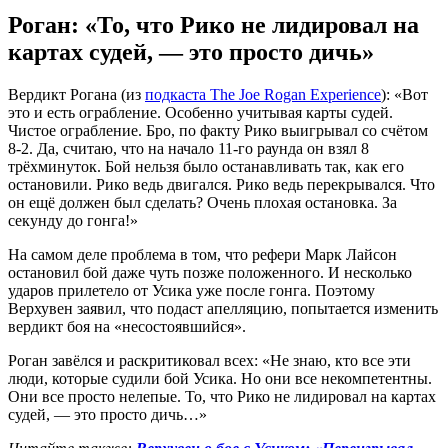
Роган: «То, что Рико не лидировал на
картах судей, — это просто дичь»
Вердикт Рогана (из
подкаста The Joe Rogan Experience
): «Вот
это и есть ограбление. Особенно учитывая карты судей.
Чистое ограбление. Бро, по факту Рико выигрывал со счётом
8-2. Да, считаю, что на начало 11-го раунда он взял 8
трёхминуток. Бой нельзя было останавливать так, как его
остановили. Рико ведь двигался. Рико ведь перекрывался. Что
он ещё должен был сделать? Очень плохая остановка. За
секунду до гонга!»
На самом деле проблема в том, что рефери Марк Лайсон
остановил бой даже чуть позже положенного. И несколько
ударов прилетело от Усика уже после гонга. Поэтому
Верхувен заявил, что подаст апелляцию, попытается изменить
вердикт боя на «несостоявшийся».
Роган завёлся и раскритиковал всех: «Не знаю, кто все эти
люди, которые судили бой Усика. Но они все некомпетентны.
Они все просто нелепые. То, что Рико не лидировал на картах
судей, — это просто дичь…»