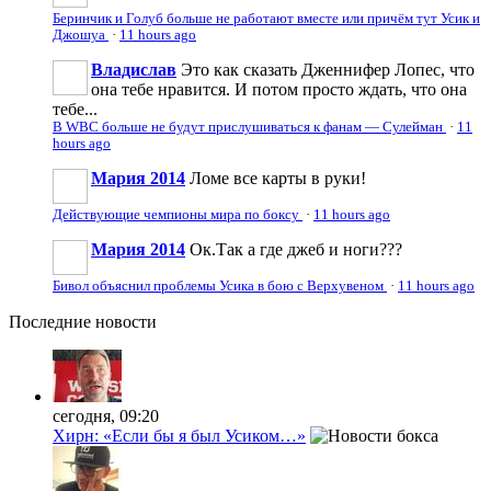
Беринчик и Голуб больше не работают вместе или причём тут Усик и
Джошуа
·
11 hours ago
Владислав
Это как сказать Дженнифер Лопес, что
она тебе нравится. И потом просто ждать, что она
тебе...
В WBC больше не будут прислушиваться к фанам — Сулейман
·
11
hours ago
Мария 2014
Ломе все карты в руки!
Действующие чемпионы мира по боксу
·
11 hours ago
Мария 2014
Ок.Так а где джеб и ноги???
Бивол объяснил проблемы Усика в бою с Верхувеном
·
11 hours ago
Последние
новости
сегодня, 09:20
Хирн: «Если бы я был Усиком…»