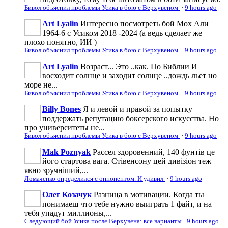
Бивол объяснил проблемы Усика в бою с Верхувеном
·
9 hours ago
Art Lyalin
Интересно посмотреть бой Мох Али
1964-6 с Усиком 2018 -2024 (а ведь сделает же
плохо понятно, ИИ )
Бивол объяснил проблемы Усика в бою с Верхувеном
·
9 hours ago
Art Lyalin
Возраст... Это ..как. По Библии И
восходит солнце и заходит солнце ..дождь льет но
море не...
Бивол объяснил проблемы Усика в бою с Верхувеном
·
9 hours ago
Billy Bones
Я и левой и правой за попытку
поддержать репутацию боксерского искусства. Но
про университеты не...
Бивол объяснил проблемы Усика в бою с Верхувеном
·
9 hours ago
Mak Poznyak
Рассел здоровенний, 140 фунтів це
його стартова вага. Стівенсону цей дивізіон теж
явно зручніший,...
Ломаченко определился с оппонентом. И удивил
·
9 hours ago
Олег Козачук
Разница в мотивации. Когда ты
понимаеш что тебе нужно выиграть 1 файт, и на
тебя упадут миллионы,...
Следующий бой Усика после Верхувена: все варианты
·
9 hours ago