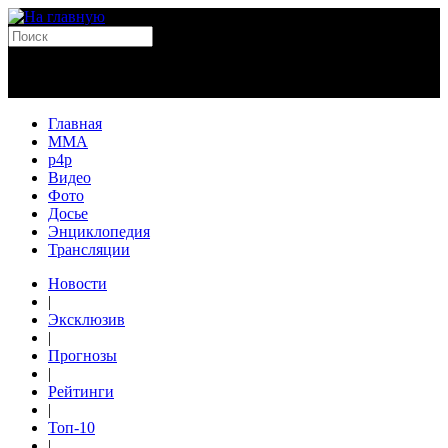
Главная
MMA
p4p
Видео
Фото
Досье
Энциклопедия
Трансляции
Новости
|
Эксклюзив
|
Прогнозы
|
Рейтинги
|
Топ-10
|