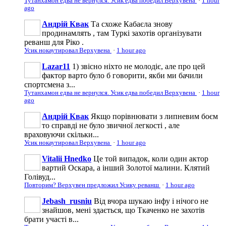
Тутанхамон едва не вернулся. Усик едва победил Верхувена
·
1 hour
ago
Андрій Квак
Та схоже Кабаєла знову
продинамлять , там Туркі захотів організувати
реванш для Ріко .
Усик нокаутировал Верхувена
·
1 hour ago
Lazar11
1) звісно ніхто не молодіє, але про цей
фактор варто було б говорити, якби ми бачили
спортсмена з...
Тутанхамон едва не вернулся. Усик едва победил Верхувена
·
1 hour
ago
Андрій Квак
Якщо порівнювати з липневим боєм
то справді не було звичної легкості , але
враховуючи скільки...
Усик нокаутировал Верхувена
·
1 hour ago
Vitalii Hnedko
Це той випадок, коли один актор
вартий Оскара, а інший Золотої малини. Клятий
Голівуд...
Повторим? Верхувен предложил Усику реванш
·
1 hour ago
Jebash_rusniu
Від вчора шукаю інфу і нічого не
знайшов, мені здається, що Ткаченко не захотів
брати участі в...