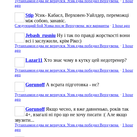
Тутанхамон едва не вернулся. Усик едва победил Верхувена
·
1 hour
ago
Stip
Усик- Кабаєл, Верховен-Уайлдер, переможці
між собою, занавіс.
Следующий бой Усика после Верхувена: все варианты
·
1 hour ago
Jebash_rusniu
Ну і так по правді жорсткості вони
всі і заслужили, крім Ріко:)
Тутанхамон едва не вернулся. Усик едва победил Верхувена
·
1 hour
ago
Lazar11
Хто знає чому в кутку цей недотренер?
Тутанхамон едва не вернулся. Усик едва победил Верхувена
·
1 hour
ago
Gorunoff
А всрата пiдготовка - нє?
Тутанхамон едва не вернулся. Усик едва победил Верхувена
·
1 hour
ago
Gorunoff
Якщо чесно, я вже давненько, років так
4+, взагалі ні про що не хочу писати :( Але якщо
звузити...
Тутанхамон едва не вернулся. Усик едва победил Верхувена
·
1 hour
ago