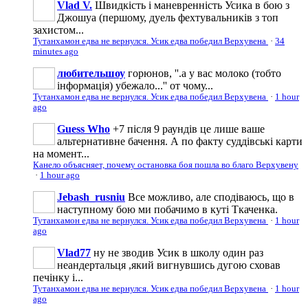
Vlad V.
Швидкість і маневренність Усика в бою з
Джошуа (першому, дуель фехтувальників з топ
захистом...
Тутанхамон едва не вернулся. Усик едва победил Верхувена
·
34
minutes ago
любительшоу
горюнов, ''.а у вас молоко (тобто
інформація) убежало...'' от чому...
Тутанхамон едва не вернулся. Усик едва победил Верхувена
·
1 hour
ago
Guess Who
+7 після 9 раундів це лише ваше
альтернативне бачення. А по факту суддівські карти
на момент...
Канело объясняет, почему остановка боя пошла во благо Верхувену
·
1 hour ago
Jebash_rusniu
Все можливо, але сподіваюсь, що в
наступному бою ми побачимо в куті Ткаченка.
Тутанхамон едва не вернулся. Усик едва победил Верхувена
·
1 hour
ago
Vlad77
ну не зводив Усик в школу один раз
неандертальця ,який вигнувшись дугою сховав
печінку і...
Тутанхамон едва не вернулся. Усик едва победил Верхувена
·
1 hour
ago