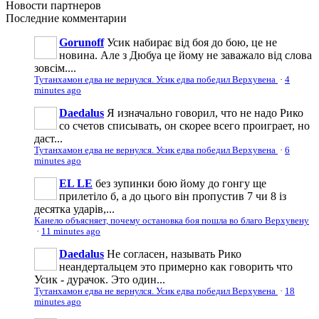
Новости
партнеров
Последние
комментарии
Gorunoff
Усик набирає вiд боя до бою, це не
новина. Але з Дюбуа це йому не заважало вiд слова
зовciм....
Тутанхамон едва не вернулся. Усик едва победил Верхувена
·
4
minutes ago
Daedalus
Я изначально говорил, что не надо Рико
со счетов списывать, он скорее всего проиграет, но
даст...
Тутанхамон едва не вернулся. Усик едва победил Верхувена
·
6
minutes ago
EL LE
без зупинки бою йому до гонгу ще
прилетіло б, а до цього він пропустив 7 чи 8 із
десятка ударів,...
Канело объясняет, почему остановка боя пошла во благо Верхувену
·
11 minutes ago
Daedalus
Не согласен, называть Рико
неандертальцем это примерно как говорить что
Усик - дурачок. Это один...
Тутанхамон едва не вернулся. Усик едва победил Верхувена
·
18
minutes ago