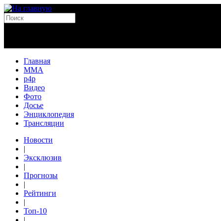
Главная
MMA
p4p
Видео
Фото
Досье
Энциклопедия
Трансляции
Новости
|
Эксклюзив
|
Прогнозы
|
Рейтинги
|
Топ-10
|