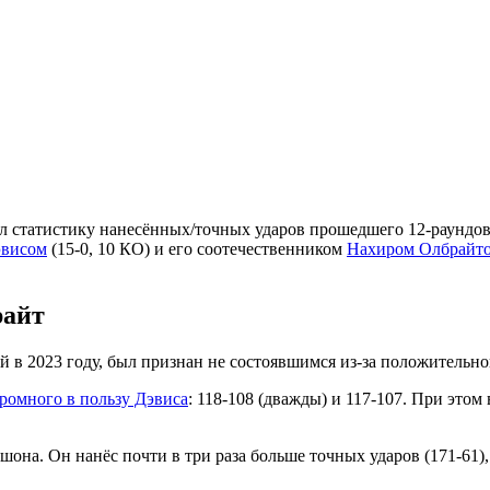
л статистику нанесённых/точных ударов прошедшего 12-раундовог
висом
(15-0, 10 КО) и его соотечественником
Нахиром Олбрайт
райт
в 2023 году, был признан не состоявшимся из-за положительно
громного в пользу Дэвиса
: 118-108 (дважды) и 117-107. При этом
она. Он нанёс почти в три раза больше точных ударов (171-61),