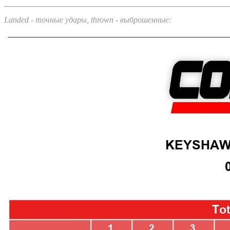
Landed - точные удары, thrown - выброшенные: