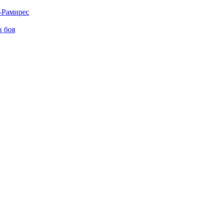
-Рамирес
в боя