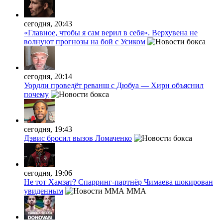
сегодня, 20:43
«Главное, чтобы я сам верил в себя». Верхувена не
волнуют прогнозы на бой с Усиком
сегодня, 20:14
Уордли проведёт реванш с Дюбуа — Хирн объяснил
почему
сегодня, 19:43
Дэвис бросил вызов Ломаченко
сегодня, 19:06
Не тот Хамзат? Спарринг-партнёр Чимаева шокирован
увиденным
MMA