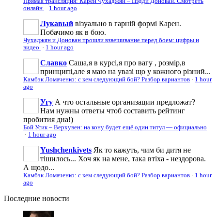
Прямая трансляция: Карен Чухаджян – Пэдди Донован. Смотреть
онлайн
·
1 hour ago
Лукавый
візуально в гарній формі Карен.
Побачимо як в бою.
Чухаджян и Донован прошли взвешивание перед боем: цифры и
видео
·
1 hour ago
Славко
Саша,я в курсі,я про вагу , розмір,в
принципі,але я маю на увазі що у кожного різний...
Камбэк Ломаченко: с кем следующий бой? Разбор вариантов
·
1 hour
ago
Угу
А что остальные организации предложат?
Нам нужны ответы чтоб составить рейтинг
пробития дна!)
Бой Усик – Верхувен: на кону будет ещё один титул — официально
·
1 hour ago
Yushchenkivets
Як то кажуть, чим би дитя не
тішилось... Хоч як на мене, така втіха - нездорова.
А щодо...
Камбэк Ломаченко: с кем следующий бой? Разбор вариантов
·
1 hour
ago
Последние
новости