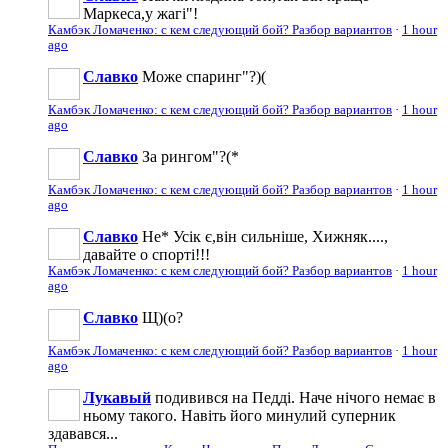
Маркеса,у жагі"!
Камбэк Ломаченко: с кем следующий бой? Разбор вариантов
·
1 hour
ago
Славко
Може спаринг"?)(
Камбэк Ломаченко: с кем следующий бой? Разбор вариантов
·
1 hour
ago
Славко
За рингом"?(*
Камбэк Ломаченко: с кем следующий бой? Разбор вариантов
·
1 hour
ago
Славко
Не* Усік є,він сильніше, Хижняк....,
давайте о спорті!!!
Камбэк Ломаченко: с кем следующий бой? Разбор вариантов
·
1 hour
ago
Славко
Щ)(о?
Камбэк Ломаченко: с кем следующий бой? Разбор вариантов
·
1 hour
ago
Лукавый
подивився на Педді. Наче нічого немає в
ньому такого. Навіть його минулий суперник
здавався...