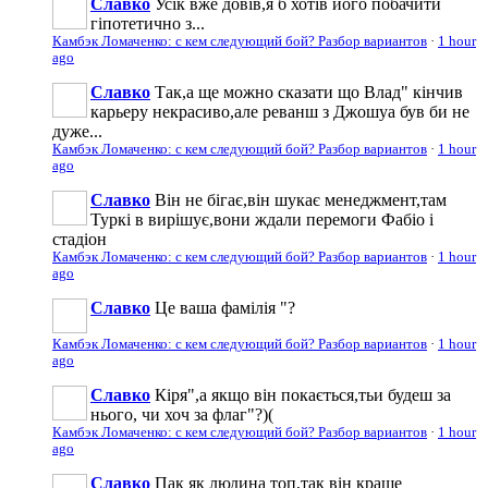
Славко
Усік вже довів,я б хотів його побачити
гіпотетично з...
Камбэк Ломаченко: с кем следующий бой? Разбор вариантов
·
1 hour
ago
Славко
Так,а ще можно сказати що Влад" кінчив
карьеру некрасиво,але реванш з Джошуа був би не
дуже...
Камбэк Ломаченко: с кем следующий бой? Разбор вариантов
·
1 hour
ago
Славко
Він не бігає,він шукає менеджмент,там
Туркі в вирішує,вони ждали перемоги Фабіо і
стадіон
Камбэк Ломаченко: с кем следующий бой? Разбор вариантов
·
1 hour
ago
Славко
Це ваша фамілія "?
Камбэк Ломаченко: с кем следующий бой? Разбор вариантов
·
1 hour
ago
Славко
Кіря",а якщо він покається,тьи будеш за
нього, чи хоч за флаг"?)(
Камбэк Ломаченко: с кем следующий бой? Разбор вариантов
·
1 hour
ago
Славко
Пак як людина топ,так він краще