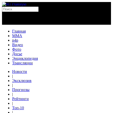
Главная
MMA
p4p
Видео
Фото
Досье
Энциклопедия
Трансляции
Новости
|
Эксклюзив
|
Прогнозы
|
Рейтинги
|
Топ-10
|