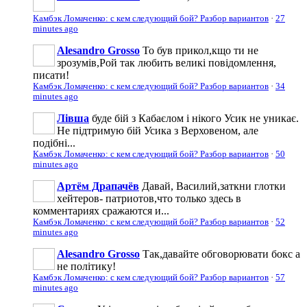
Камбэк Ломаченко: с кем следующий бой? Разбор вариантов
·
27
minutes ago
Alesandro Grosso
То був прикол,кщо ти не
зрозумів,Рой так любить великі повідомлення,
писати!
Камбэк Ломаченко: с кем следующий бой? Разбор вариантов
·
34
minutes ago
Лівша
буде бій з Кабаєлом і нікого Усик не уникає.
Не підтримую бій Усика з Верховеном, але
подібні...
Камбэк Ломаченко: с кем следующий бой? Разбор вариантов
·
50
minutes ago
Артём Драпачёв
Давай, Василий,заткни глотки
хейтеров- патриотов,что только здесь в
комментариях сражаются и...
Камбэк Ломаченко: с кем следующий бой? Разбор вариантов
·
52
minutes ago
Alesandro Grosso
Так,давайте обговорювати бокс а
не політику!
Камбэк Ломаченко: с кем следующий бой? Разбор вариантов
·
57
minutes ago