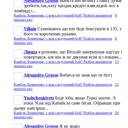
Alesandro Grosso
Мабуть він велику ставку думає
зробити,так,хату продав,кредит взяв,відніс все в
ломбард і...
Камбэк Ломаченко: с кем следующий бой? Разбор вариантов
·
0
minutes ago
Villain
Сумніваюсь що він буде боксувати в 135, з
його то короткими руками.
Камбэк Ломаченко: с кем следующий бой? Разбор вариантов
·
6
minutes ago
Лівша
я розумію, що Віталій завершував кар'єру і
повертався, але він ж не дякував всім зі словами...
Камбэк Ломаченко: с кем следующий бой? Разбор вариантов
·
13
minutes ago
Alesandro Grosso
Вибач,я не знав що ти бот)
Камбэк Ломаченко: с кем следующий бой? Разбор вариантов
·
22
minutes ago
Yushchenkivets
Буде хіба, якщо Туркі захоче. А
поки Усик від Кабайєла саме бігав. Обравши при
цьому найгіршу...
Камбэк Ломаченко: с кем следующий бой? Разбор вариантов
·
26
minutes ago
Alesandro Grosso
Я не знав)