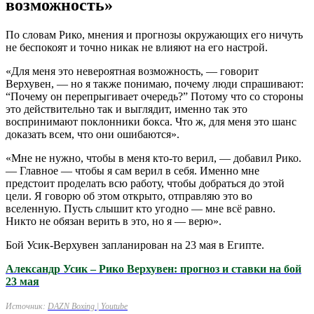
возможность
»
По словам Рико, мнения и прогнозы окружающих его ничуть
не беспокоят и точно никак не влияют на его настрой.
«Для меня это невероятная возможность, — говорит
Верхувен, — но я также понимаю, почему люди спрашивают:
“Почему он перепрыгивает очередь?” Потому что со стороны
это действительно так и выглядит, именно так это
воспринимают поклонники бокса. Что ж, для меня это шанс
доказать всем, что они ошибаются».
«Мне не нужно, чтобы в меня кто-то верил, — добавил Рико.
— Главное — чтобы я сам верил в себя. Именно мне
предстоит проделать всю работу, чтобы добраться до этой
цели. Я говорю об этом открыто, отправляю это во
вселенную. Пусть слышит кто угодно — мне всё равно.
Никто не обязан верить в это, но я — верю».
Бой Усик-Верхувен запланирован на 23 мая в Египте.
Александр Усик – Рико Верхувен: прогноз и ставки на бой
23 мая
Источник:
DAZN Boxing | Youtube