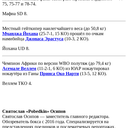
75, 75-77 и 78-74.
Мафиа SD 8.
Местный гейткипер наилегчайшего веса (до 50,8 кг)
Мчанджа Йохана
(25-7-1, 15 КО) прошёл по очкам
намибийца
Джонаса Эрастуса
(10-3, 2 КО).
Йохана UD 8.
Чемпион Африки по версии WBO полутяж (до 79,4 кг)
Асемале Веллем
(11-2-1, 6 КО) из ЮАР нокаутировал
нокаутёра из Ганы
Принса Око Нарти
(13-5, 12 КО).
Веллем ТКО 4.
Святослав «Pobedkin» Осипов
Святослав Осипов — заместитель главного редактора.
Обозреватель бокса с 2016 года. Специализируется на
представлениях поединков и послематчевых репортажах.