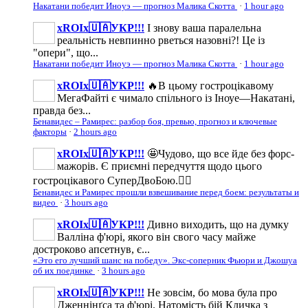
Накатани победит Иноуэ — прогноз Малика Скотта
·
1 hour ago
xROIx🇺🇦УКР!!!
І знову ваша паралельна
реальність невпинно рветься назовні?! Це із
"опери", що...
Накатани победит Иноуэ — прогноз Малика Скотта
·
1 hour ago
xROIx🇺🇦УКР!!!
🔥В цьому гостроцікавому
МегаФайті є чимало спільного із Іноуе—Накатані,
правда без...
Бенавидес – Рамирес: разбор боя, превью, прогноз и ключевые
факторы
·
2 hours ago
xROIx🇺🇦УКР!!!
🤩Чудово, що все йде без форс-
мажорів. Є приємні передчуття щодо цього
гостроцікавого СуперДвоБою.👍🏼
Бенавидес и Рамирес прошли взвешивание перед боем: результаты и
видео
·
3 hours ago
xROIx🇺🇦УКР!!!
Дивно виходить, що на думку
Валліна ф'юрі, якого він свого часу майже
достроково апсетнув, є...
«Это его лучший шанс на победу». Экс-соперник Фьюри и Джошуа
об их поединке
·
3 hours ago
xROIx🇺🇦УКР!!!
Не зовсім, бо мова була про
Дженнінґса та ф'юрі. Натомість бій Кличка з