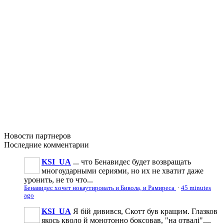
Новости
партнеров
Последние
комментарии
KSI_UA
... что Бенавидес будет возвращать
многоударными сериями, но их не хватит даже
уронить, не то что...
Бенавидес хочет нокаутировать и Бивола, и Рамиреса
·
45 minutes
ago
KSI_UA
Я бій дивився, Скотт був кращим. Глазков
якось кволо й монотонно боксовав, "на отвалі"....