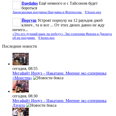
Daedalus
Ещё немного и с Тайсоном будет
бороться
Анонсирован поединок Царукяна и Фергюсона
·
8 hours ago
Йоргуш
Устроят порнуху на 12 раундов джеб
клинч , та и все ... От этих двоих давно не жду
ничего...
«Это его лучший шанс на победу». Экс-соперник Фьюри и Джошуа
об их поединке
·
9 hours ago
Последние
новости
сегодня, 08:55
Мегафайт Иноуэ – Накатани. Мнение экс-соперника
«Монстра»
сегодня, 08:30
Мегафайт Иноуэ – Накатани. Мнение экс-соперника
Дзунто