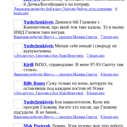
й Дичка/Кособуцького на потраву.
Джалолов проведёт бой в шоу Уордли-Дюбуа: есть соперник
·
6
hours ago
Yushchenkivets
Дивився бій Глазкова з
Каннінгемом, про який теж таке казали. То в ньому
НМД Глазков таки виграв.
Накатани победит Иноуэ — прогноз Малика Скотта
·
7 hours ago
Yushchenkivets
Менше себе нюхай і смороду не
відчуватимеш.
«Это круто». Гвоздик о бое Усик-Верхувен
·
7 hours ago
Kirill
ІМХО, справедливе. В мене 97-93 Скотту там
стояло.
Накатани победит Иноуэ — прогноз Малика Скотта
·
8 hours ago
Billy Bones
Сужу только по вони, которую ты
оставляешь под каждым постом об Усике
«Это круто». Гвоздик о бое Усик-Верхувен
·
8 hours ago
Yushchenkivets
Був навколотопом. Коли він
програв Глазкову, багато хто писав, що Глазкову
підсудили. Я не бачив...
Накатани победит Иноуэ — прогноз Малика Скотта
·
8 hours ago
Mak Poznyak
Думаю, Усик чудово знає про роботу