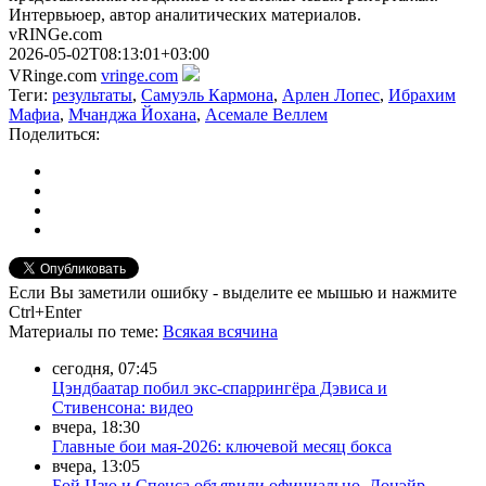
Интервьюер, автор аналитических материалов.
vRINGe.com
2026-05-02T08:13:01+03:00
VRinge.com
vringe.com
Теги:
результаты
,
Самуэль Кармона
,
Арлен Лопес
,
Ибрахим
Мафиа
,
Мчанджа Йохана
,
Асемале Веллем
Поделиться:
Если Вы заметили ошибку - выделите ее мышью и нажмите
Ctrl+Enter
Материалы
по теме
:
Всякая всячина
сегодня, 07:45
Цэндбаатар побил экс-спаррингёра Дэвиса и
Стивенсона: видео
вчера, 18:30
Главные бои мая-2026: ключевой месяц бокса
вчера, 13:05
Бой Цзю и Спенса объявили официально, Донэйр