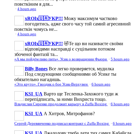
повєткіним я для...
·
4 hours ago
xROIx🇺🇦УКР!!!
Можу максимум частково
погодитись, адже свого часу той самий агресивний
повєткін чомусь не...
·
4 hours ago
xROIx🇺🇦УКР!!!
🤣Те що ви називаєте своїми
відповідями насправді є суцільним потоком
збоченої фантазії та...
«А мы пойдём пиво пить». Усик о возвращении Фьюри
·
5 hours ago
Billy Bones
Все легко проверяется, мудилка
Под следующими сообщениями об Усике ты
обязательно нагадишь.
«Это круто». Гвоздик о бое Усик-Верхувен
·
6 hours ago
KSI_UA
Варто ще Тесленка-Захожого туди ж
перепідписать, за ними Вихриста тощо.
Владислав Сиренко продолжит карьеру в Zuffa Boxing
·
6 hours ago
KSI_UA
А Хитров, Митрофанов?
Сергей Деревянченко подписал контракт с Zuffa Boxing
·
6 hours ago
KSI_UA
Джалолову треба дати тих самих Кабайєла