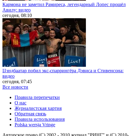
Кармона не заметил Рамиреса, легендарный Лопес прошёл
Авилу: видео
сегодня, 08:10
Цэндбаатар побил экс-спаррингёра Дэвиса и Стивенсона:
видео
сегодня, 07:45
Все новости
Правила перепечатки
О нас
Журналистская хартия
Обратная связь
Правила использования
Polska wersja Vringe
Авторское право (С) 2002 - 2010 журнал "РИНГ" и (С) 2010-