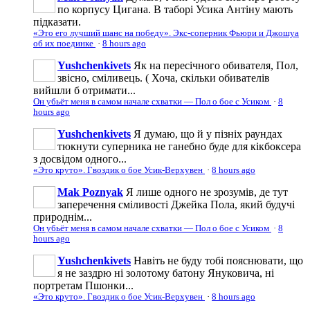
по корпусу Цигана. В таборі Усика Антіну мають
підказати.
«Это его лучший шанс на победу». Экс-соперник Фьюри и Джошуа
об их поединке
·
8 hours ago
Yushchenkivets
Як на пересічного обивателя, Пол,
звісно, сміливець. ( Хоча, скільки обивателів
вийшли б отримати...
Он убьёт меня в самом начале схватки — Пол о бое с Усиком
·
8
hours ago
Yushchenkivets
Я думаю, що й у пізніх раундах
тюкнути суперника не ганебно буде для кікбоксера
з досвідом одного...
«Это круто». Гвоздик о бое Усик-Верхувен
·
8 hours ago
Mak Poznyak
Я лише одного не зрозумів, де тут
заперечення сміливості Джейка Пола, який будучі
природнім...
Он убьёт меня в самом начале схватки — Пол о бое с Усиком
·
8
hours ago
Yushchenkivets
Навіть не буду тобі пояснювати, що
я не заздрю ні золотому батону Януковича, ні
портретам Пшонки...
«Это круто». Гвоздик о бое Усик-Верхувен
·
8 hours ago