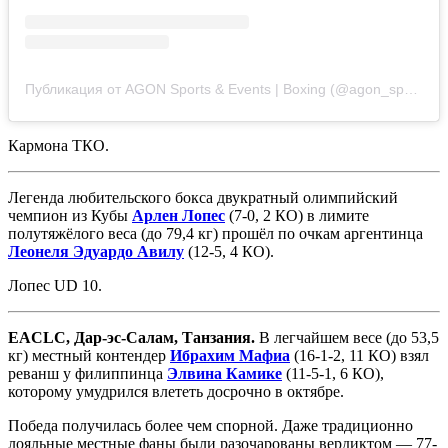
Публикация от AGON Sports & Events | Boxing (@agon_sports_events)
Кармона ТКО.
Легенда любительского бокса двукратный олимпийский
чемпион из Кубы
Арлен Лопес
(7-0, 2 КО) в лимите
полутяжёлого веса (до 79,4 кг) прошёл по очкам аргентинца
Леонеля Эдуардо Авилу
(12-5, 4 КО).
Лопес UD 10.
EACLC, Дар-эс-Салам, Танзания.
В легчайшем весе (до 53,5
кг) местный контендер
Ибрахим Мафиа
(16-1-2, 11 КО) взял
реванш у филиппинца
Элвина Камике
(11-5-1, 6 КО),
которому умудрился влететь досрочно в октябре.
Победа получилась более чем спорной. Даже традиционно
лояльные местные фаны были разочарованы вердиктом — 77-