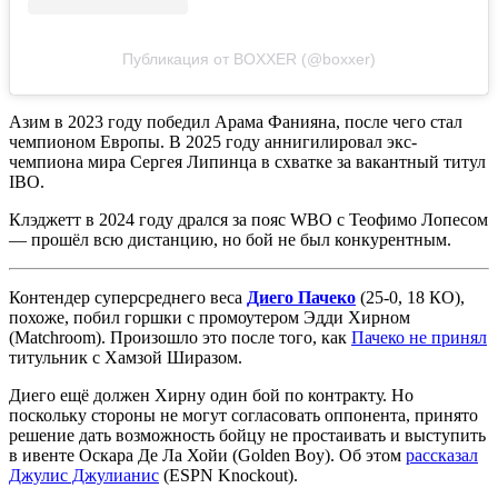
Публикация от BOXXER (@boxxer)
Азим в 2023 году победил Арама Фанияна, после чего стал
чемпионом Европы. В 2025 году аннигилировал экс-
чемпиона мира Сергея Липинца в схватке за вакантный титул
IBO.
Клэджетт в 2024 году дрался за пояс WBO с Теофимо Лопесом
— прошёл всю дистанцию, но бой не был конкурентным.
Контендер суперсреднего веса
Диего Пачеко
(25-0, 18 КО),
похоже, побил горшки с промоутером Эдди Хирном
(Matchroom). Произошло это после того, как
Пачеко не принял
титульник с Хамзой Ширазом.
Диего ещё должен Хирну один бой по контракту. Но
поскольку стороны не могут согласовать оппонента, принято
решение дать возможность бойцу не простаивать и выступить
в ивенте Оскара Де Ла Хойи (Golden Boy). Об этом
рассказал
Джулис Джулианис
(ESPN Knockout).