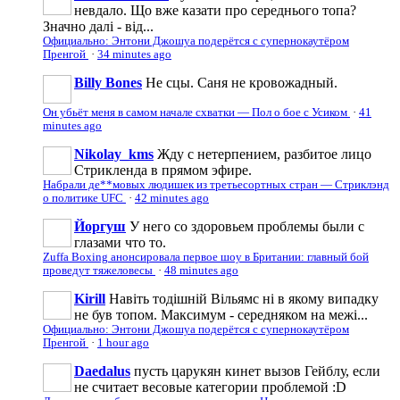
невдало. Що вже казати про середнього топа?
Значно далі - від...
Официально: Энтони Джошуа подерётся с супернокаутёром
Пренгой
·
34 minutes ago
Billy Bones
Не сцы. Саня не кровожадный.
Он убьёт меня в самом начале схватки — Пол о бое с Усиком
·
41
minutes ago
Nikolay_kms
Жду с нетерпением, разбитое лицо
Стрикленда в прямом эфире.
Набрали де**мовых людишек из третьесортных стран — Стриклэнд
о политике UFC
·
42 minutes ago
Йоргуш
У него со здоровьем проблемы были с
глазами что то.
Zuffa Boxing анонсировала первое шоу в Британии: главный бой
проведут тяжеловесы
·
48 minutes ago
Kirill
Навіть тодішній Вільямс ні в якому випадку
не був топом. Максимум - середняком на межі...
Официально: Энтони Джошуа подерётся с супернокаутёром
Пренгой
·
1 hour ago
Daedalus
пусть царукян кинет вызов Гейблу, если
не считает весовые категории проблемой :D