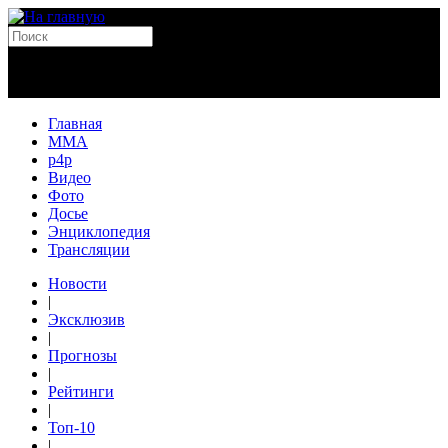
Главная
MMA
p4p
Видео
Фото
Досье
Энциклопедия
Трансляции
Новости
|
Эксклюзив
|
Прогнозы
|
Рейтинги
|
Топ-10
|