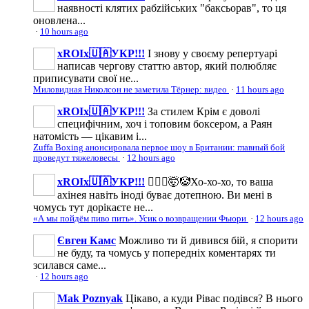
наявності клятих рабzійських "баксьорав", то ця
оновлена...
·
10 hours ago
xROIx🇺🇦УКР!!!
І знову у своєму репертуарі
написав чергову статтю автор, який полюбляє
приписувати свої не...
Миловидная Николсон не заметила Тёрнер: видео
·
11 hours ago
xROIx🇺🇦УКР!!!
За стилем Крім є доволі
специфічним, хоч і топовим боксером, а Раян
натомість — цікавим і...
Zuffa Boxing анонсировала первое шоу в Британии: главный бой
проведут тяжеловесы
·
12 hours ago
xROIx🇺🇦УКР!!!
🤦🏻‍♂️🤯🤡Хо-хо-хо, то ваша
ахінея навіть іноді буває дотепною. Ви мені в
чомусь тут дорікаєте не...
«А мы пойдём пиво пить». Усик о возвращении Фьюри
·
12 hours ago
Євген Камс
Можливо ти й дивився бій, я спорити
не буду, та чомусь у попередніх коментарях ти
зсилався саме...
·
12 hours ago
Mak Poznyak
Цікаво, а куди Рівас подівся? В нього