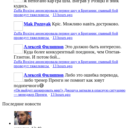
ж непогано кар'єра шла. Виграв у Розіцкі й зник
кудись.
Zuffa Boxing анонсировала первое шоу в Британии: главный бой
проведут тяжеловесы
·
13 hours ago
Mak Poznyak
Кріс. Можливо навіть достроково.
Zuffa Boxing анонсировала первое шоу в Британии: главный бой
проведут тяжеловесы
·
13 hours ago
Алексей Филиппов
Это должно быть интересно.
Куда более конкурентный поединок, чем Опетая-
Глэнтон. И потом бой...
Zuffa Boxing анонсировала первое шоу в Британии: главный бой
проведут тяжеловесы
·
13 hours ago
Алексей Филиппов
Либо это ошибка перевода,
либо тренер Пренги не помнит как зовут
подопечного😅
«Он выйдет шокировать мир!» Джошуа загнали в опасную ситуацию
— менеджер Пренги
·
13 hours ago
Последние
новости