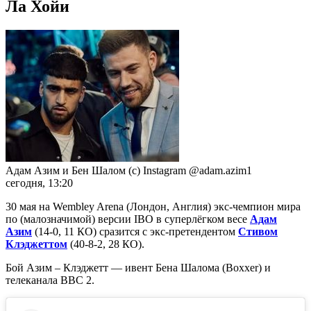
Ла Хойи
Адам Азим и Бен Шалом (с) Instagram @adam.azim1
сегодня, 13:20
30 мая на Wembley Arena (Лондон, Англия) экс-чемпион мира
по (малозначимой) версии IBO в суперлёгком весе
Адам
Азим
(14-0, 11 КО) сразится с экс-претендентом
Стивом
Клэджеттом
(40-8-2, 28 КО).
Бой Азим – Клэджетт — ивент Бена Шалома (Boxxer) и
телеканала ВВС 2.