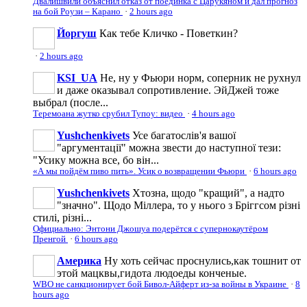
Двалишвили объяснил отказ от поединка с Царукяном и дал прогноз
на бой Роузи – Карано
·
2 hours ago
Йоргуш
Как тебе Кличко - Поветкин?
·
2 hours ago
KSI_UA
Не, ну у Фьюри норм, соперник не рухнул
и даже оказывал сопротивление. ЭйДжей тоже
выбрал (после...
Теремоана жутко срубил Тупоу: видео
·
4 hours ago
Yushchenkivets
Усе багатослів'я вашої
"аргументації" можна звести до наступної тези:
"Усику можна все, бо він...
«А мы пойдём пиво пить». Усик о возвращении Фьюри
·
6 hours ago
Yushchenkivets
Хтозна, щодо "кращий", а надто
"значно". Щодо Міллера, то у нього з Бріггсом різні
стилі, різні...
Официально: Энтони Джошуа подерётся с супернокаутёром
Пренгой
·
6 hours ago
Америка
Ну хоть сейчас проснулись,как тошнит от
этой мацквы,гидота людоеды конченые.
WBO не санкционирует бой Бивол-Айферт из-за войны в Украине
·
8
hours ago