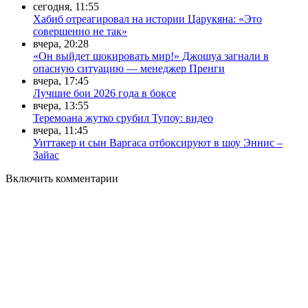
сегодня, 11:55
Хабиб отреагировал на истории Царукяна: «Это
совершенно не так»
вчера, 20:28
«Он выйдет шокировать мир!» Джошуа загнали в
опасную ситуацию — менеджер Пренги
вчера, 17:45
Лучшие бои 2026 года в боксе
вчера, 13:55
Теремоана жутко срубил Тупоу: видео
вчера, 11:45
Уиттакер и сын Варгаса отбоксируют в шоу Эннис –
Зайас
Включить комментарии