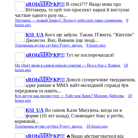
xROIx🇺🇦УКР!!!
В сенсі??? Якщо мова про
Віттакера, то цей топ-проспект наразі й виступає
частіше одного разу на...
Уиттакер — новый Хамед? Легенду взбесило такое сравнение
·
9
hours ago
KSI_UA
Кого ще забули. Такам, П'янета. "Кінгпін"
Джонсон. Вах, Вавжик (ще іноді...
Теремоана жутко срубил Тупоу: видео
·
9 hours ago
xROIx🇺🇦УКР!!!
Тут не посперечаєшся!
Он убьёт меня в самом начале схватки — Пол о бое с Усиком
·
10
hours ago
xROIx🇺🇦УКР!!!
Доволі суперечливе твердження,
адже раніше в ММА вайт-молодший справді був
передовим та навіть...
Кто круче как промоутер — Уайт или Хирн? Мнение Дибеллы
·
10
hours ago
KSI_UA
Во сьінок Кали Ми(х)ена, когда он в
форме (10 лет назад). Совмещает бокс и регби,
кормовой...
Теремоана жутко срубил Тупоу: видео
·
10 hours ago
xROIx🇺🇦УКР!!!
🔥Якщо абстрагуватися від