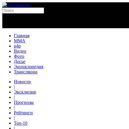
Главная
MMA
p4p
Видео
Фото
Досье
Энциклопедия
Трансляции
Новости
|
Эксклюзив
|
Прогнозы
|
Рейтинги
|
Топ-10
|