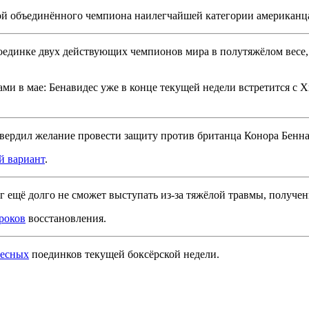
ой объединённого чемпиона наилегчайшей категории американца
поединке двух действующих чемпионов мира в полутяжёлом весе
ами в мае: Бенавидес уже в конце текущей недели встретится с 
вердил желание провести защиту против британца Конора Бенна
ой вариант
.
 ещё долго не сможет выступать из-за тяжёлой травмы, получе
роков
восстановления.
ресных
поединков текущей боксёрской недели.