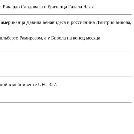
 Рикардо Сандовала и британца Галала Яфая.
, американца Давида Бенавидеса и россиянина Дмитрия Бивола,
Хильберто Рамиресом, а у Бивола на конец месяца
.
нной в мейнивенте UFC 327.