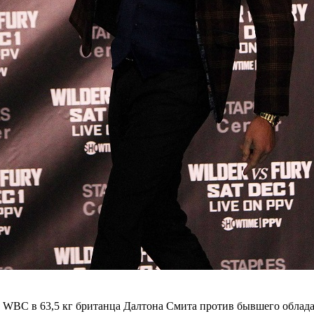
 WBC в 63,5 кг британца Далтона Смита против бывшего облада