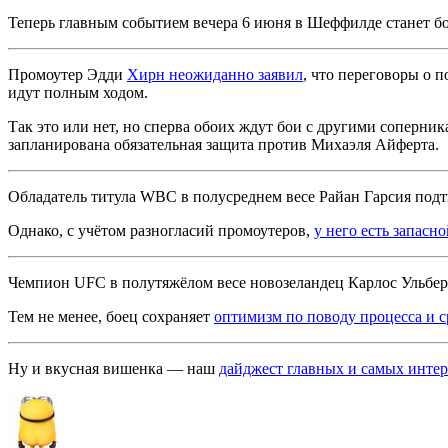
Теперь главным событием вечера 6 июня в Шеффилде станет б
Промоутер Эдди
Хирн неожиданно заявил
, что переговоры о 
идут полным ходом.
Так это или нет, но сперва обоих ждут бои с другими соперник
запланирована обязательная защита против Михаэля Айферта.
Обладатель титула WBC в полусреднем весе Райан Гарсия подт
Однако, с учётом разногласий промоутеров,
у него есть запасн
Чемпион UFC в полутяжёлом весе новозеландец Карлос Ульберг
Тем не менее, боец сохраняет
оптимизм по поводу процесса и с
Ну и вкусная вишенка — наш
дайджест главных и самых инте