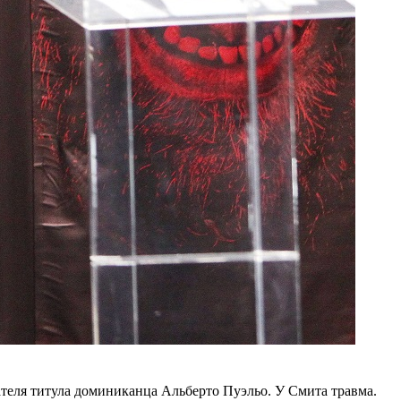
теля титула доминиканца Альберто Пуэльо. У Смита травма.