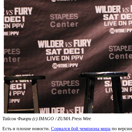
Тайсон Фьюри (с) IMAGO / ZUMA Press Wire
Есть и плохие новости.
Сорвался бой чемпиона мира
по версии