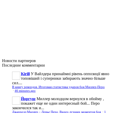
Новости
партнеров
Последние
комментарии
Kirill
У Вайлдера принаймні рівень оппозиції явно
топовіший і суперники забирають значно більше
сил....
В книгу рекордов. Итоговая статистика ударов боя Миллер-Перо
·
46 minutes ago
Йоргуш
Миллер молодцом вернулся в обойму ,
покажет еще не один интересный бой... Перо
закончился так и...
Джаррелл Миллер – Ленье Перо. Видео лучших моментов боя
·
1