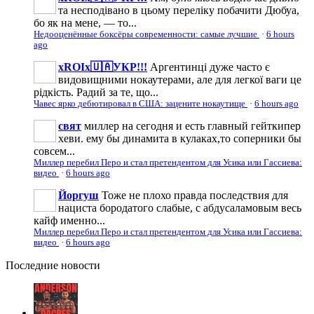
та несподівано в цьому переліку побачити Дюбуа,
бо як на мене, — то...
Недооценённые боксёры современности: самые лучшие
·
6 hours
ago
xROIx🇺🇦УКР!!!
Аргентинці дуже часто є
видовищними нокаутерами, але для легкої ваги це
рідкість. Радий за те, що...
Чавес ярко дебютировал в США: зацените нокаутище
·
6 hours ago
свят
миллер на сегодня и есть главный гейткипер
хеви. ему бы динамита в кулаках,то соперники бы
совсем...
Миллер перебил Перо и стал претендентом для Усика или Гассиева:
видео
·
6 hours ago
Йоргуш
Тоже не плохо правда последствия для
нациста бородатого слабые, с абдусаламовым весь
кайф именно...
Миллер перебил Перо и стал претендентом для Усика или Гассиева:
видео
·
6 hours ago
Последние
новости