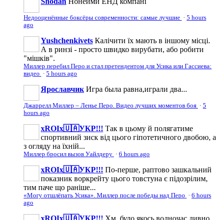
Shodan
Нонейми ЕНД компані
Недооценённые боксёры современности: самые лучшие
·
5 hours
ago
Yushchenkivets
Калічити їх мають в іншому місці.
А в ринзі - просто швидко вирубати, або робити
"мішків".
Миллер перебил Перо и стал претендентом для Усика или Гассиева:
видео
·
5 hours ago
Ярославчик
Игра была равна,играли два...
Джаррелл Миллер – Ленье Перо. Видео лучших моментов боя
·
5
hours ago
xROIx🇺🇦УКР!!!
Так в цьому й полягатиме
спортивний зиск від цього гіпотетичного двобою, а
з огляду на їхній...
Миллер бросил вызов Уайлдеру
·
6 hours ago
xROIx🇺🇦УКР!!!
По-перше, раптово зашкальний
показник воркрейту цього товстуна є підозрілим,
тим паче що раніше...
«Могу отшлёпать Усика». Миллер после победы над Перо
·
6 hours
ago
xROIx🇺🇦УКР!!!
Хм, було якось водночас дивно