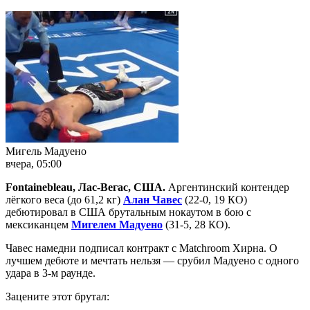
Мигель Мадуено
вчера, 05:00
Fontainebleau, Лас-Вегас, США.
Аргентинский контендер
лёгкого веса (до 61,2 кг)
Алан Чавес
(22-0, 19 КО)
дебютировал в США брутальным нокаутом в бою с
мексиканцем
Мигелем Мадуено
(31-5, 28 КО).
Чавес намедни подписал контракт с Matchroom Хирна. О
лучшем дебюте и мечтать нельзя — срубил Мадуено с одного
удара в 3-м раунде.
Зацените этот брутал: