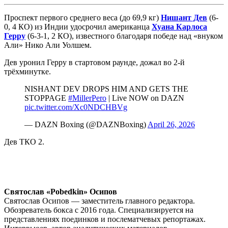
Проспект первого среднего веса (до 69,9 кг)
Нишант Дев
(6-
0, 4 КО) из Индии удосрочил американца
Хуана Карлоса
Герру
(6-3-1, 2 КО), известного благодаря победе над «внуком
Али» Нико Али Уолшем.
Дев уронил Герру в стартовом раунде, дожал во 2-й
трёхминутке.
NISHANT DEV DROPS HIM AND GETS THE
STOPPAGE
#MillerPero
| Live NOW on DAZN
pic.twitter.com/Xc0NDCHBVg
— DAZN Boxing (@DAZNBoxing)
April 26, 2026
Дев ТКО 2.
Святослав «Pobedkin» Осипов
Святослав Осипов — заместитель главного редактора.
Обозреватель бокса с 2016 года. Специализируется на
представлениях поединков и послематчевых репортажах.