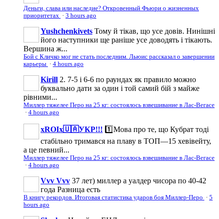
Деньги, слава или наследие? Откровенный Фьюри о жизненных
приоритетах
·
3 hours ago
Yushchenkivets
Тому й тікав, що усе довів. Нинішні
його наступники ще раніше усе доводять і тікають.
Вершина ж...
Бой с Кличко мог не стать последним. Льюис рассказал о завершении
карьеры
·
4 hours ago
Kirill
2. 7-5 і 6-6 по раундах як правило можно
буквально дати за один і той самий бій з майже
рівними...
Миллер тяжелее Перо на 25 кг: состоялось взвешивание в Лас-Вегасе
·
4 hours ago
xROIx🇺🇦УКР!!!
1️⃣Мова про те, що Кубрат тоді
стабільно тримався на плаву в ТОП—15 хевівейту,
а це певний...
Миллер тяжелее Перо на 25 кг: состоялось взвешивание в Лас-Вегасе
·
4 hours ago
Vvv Vvv
37 лет) миллер а уалдер чисора по 40-42
года Разница есть
В книгу рекордов. Итоговая статистика ударов боя Миллер-Перо
·
5
hours ago