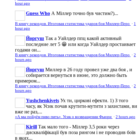
hour ago
Guess Who
А Міллер точно був чистим?)...
В книгу рекордов. Итоговая статистика ударов боя Миллер-Перо
·
1
hour ago
Йоргуш
Так а Уайлдер ппц какой активный
последние лет 5 😁 или когда Уайлдер простаивает
годами он...
В книгу рекордов. Итоговая статистика ударов боя Миллер-Перо
·
2
hours ago
Йоргуш
Миллер в 26 году провел уже два боя , и
собирается вернуться в июне, это должно быть
примером...
В книгу рекордов. Итоговая статистика ударов боя Миллер-Перо
·
2
hours ago
Yushchenkivets
Ух ти, циркові ефекти. 1) З того
часу, як Усик почав крутити-мутити з захистами, ви
вже не раз,...
«А мы пойдём пиво пить». Усик о возвращении Фьюри
·
2 hours ago
Kirill
Так мало того - Міллер 3,5 роки через
дискваліфікації був поза рингом і не проводив боїв
в яких...