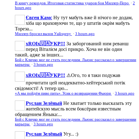
В книгу рекордов. Итоговая статистика ударов боя Миллер-Перо
·
2
hours ago
Євген Камс
Ну тут мабуть вже й нічого не додам,
хіба що враховуючи те, що у штатів окрім мабуть
Тореза...
Миллер бросил вызов Уайлдеру
·
3 hours ago
xROIx🇺🇦УКР!!!
За заборгований ним реванш
перед Віталієм досі прикро. Хоча не він один
такий, адже за інших...
Бой с Кличко мог не стать последним. Льюис рассказал о завершении
карьеры
·
3 hours ago
xROIx🇺🇦УКР!!!
⚠️Ого, то я таки подужав
прочитати цей неадекватно-хейтерський потік
свідомості! А тепер цю...
«А мы пойдём пиво пить». Усик о возвращении Фьюри
·
3 hours ago
Руслан Зелёный
Не хватает только высказать эту
житейскую мысль всем боксёрам известным
обращением Яныка:...
Бой с Кличко мог не стать последним. Льюис рассказал о завершении
карьеры
·
3 hours ago
Руслан Зелёный
Угу... :)