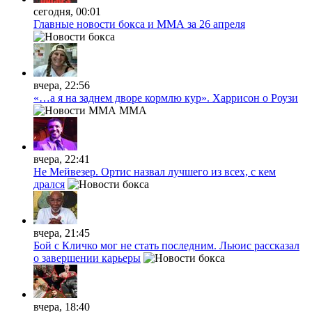
сегодня, 00:01
Главные новости бокса и ММА за 26 апреля
вчера, 22:56
«…а я на заднем дворе кормлю кур». Харрисон о Роузи
MMA
вчера, 22:41
Не Мейвезер. Ортис назвал лучшего из всех, с кем
дрался
вчера, 21:45
Бой с Кличко мог не стать последним. Льюис рассказал
о завершении карьеры
вчера, 18:40