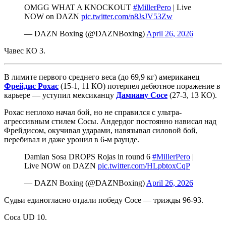
OMGG WHAT A KNOCKOUT
#MillerPero
| Live
NOW on DAZN
pic.twitter.com/n8JsJV53Zw
— DAZN Boxing (@DAZNBoxing)
April 26, 2026
Чавес КО 3.
В лимите первого среднего веса (до 69,9 кг) американец
Фрейдис Рохас
(15-1, 11 КО) потерпел дебютное поражение в
карьере — уступил мексиканцу
Дамиану Сосе
(27-3, 13 КО).
Рохас неплохо начал бой, но не справился с ультра-
агрессивным стилем Сосы. Андердог постоянно нависал над
Фрейдисом, окучивал ударами, навязывал силовой бой,
перебивал и даже уронил в 6-м раунде.
Damian Sosa DROPS Rojas in round 6
#MillerPero
|
Live NOW on DAZN
pic.twitter.com/HLpbtoxCqP
— DAZN Boxing (@DAZNBoxing)
April 26, 2026
Судьи единогласно отдали победу Сосе — трижды 96-93.
Соса UD 10.