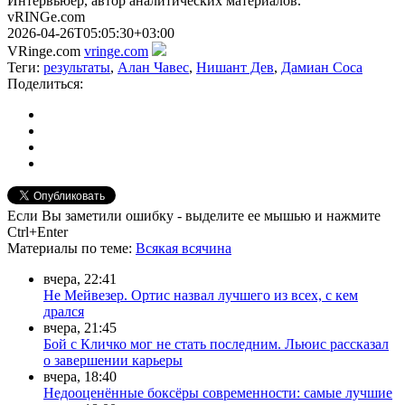
Интервьюер, автор аналитических материалов.
vRINGe.com
2026-04-26T05:05:30+03:00
VRinge.com
vringe.com
Теги:
результаты
,
Алан Чавес
,
Нишант Дев
,
Дамиан Соса
Поделиться:
Если Вы заметили ошибку - выделите ее мышью и нажмите
Ctrl+Enter
Материалы
по теме
:
Всякая всячина
вчера, 22:41
Не Мейвезер. Ортис назвал лучшего из всех, с кем
дрался
вчера, 21:45
Бой с Кличко мог не стать последним. Льюис рассказал
о завершении карьеры
вчера, 18:40
Недооценённые боксёры современности: самые лучшие