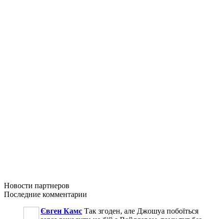
Новости
партнеров
Последние
комментарии
Євген Камс
Так згоден, але Джошуа побоїться