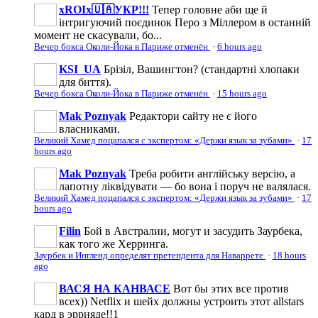
xROIx🇺🇦УКР!!!
Тепер головне аби ще й
інтригуючий поєдинок Перо з Міллером в останній
момент не скасували, бо...
Вечер бокса Околи-Йока в Париже отменён
·
6 hours ago
KSI_UA
Брізіл, Вашингтон? (стандартні хлопаки
для биття).
Вечер бокса Околи-Йока в Париже отменён
·
15 hours ago
Mak Poznyak
Редактори сайту не є його
власниками.
Великий Хамед поцапался с экспертом: «Держи язык за зубами»
·
17
hours ago
Mak Poznyak
Треба робити англійську версію, а
лапотну ліквідувати — бо вона і поруч не валялася.
Великий Хамед поцапался с экспертом: «Держи язык за зубами»
·
17
hours ago
Filin
Бой в Австралии, могут и засудить Заурбека,
как того же Херринга.
Заурбек и Ингленд определят претендента для Наваррете
·
18 hours
ago
ВАСЯ НА КАНВАСЕ
Вот бы этих все против
всех)) Netflix и шейх должны устроить этот allstars
кард в эррияде!!1