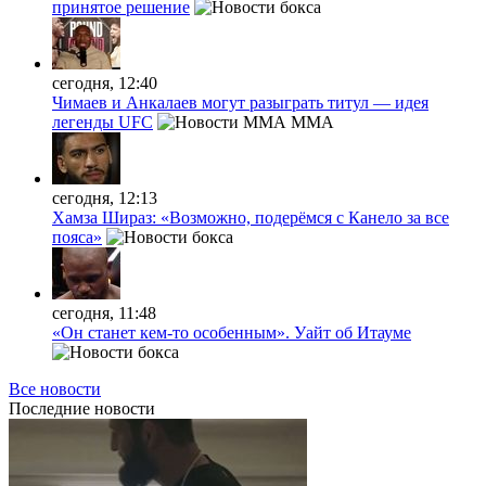
принятое решение
сегодня, 12:40
Чимаев и Анкалаев могут разыграть титул — идея
легенды UFC
MMA
сегодня, 12:13
Хамза Шираз: «Возможно, подерёмся с Канело за все
пояса»
сегодня, 11:48
«Он станет кем-то особенным». Уайт об Итауме
Все новости
Последние
новости