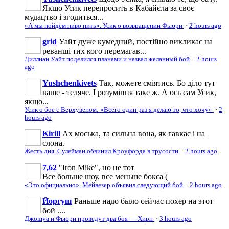
Якщо Усик перепросить в Кабайєла за своє
мудацтво і згодиться...
«А мы пойдём пиво пить». Усик о возвращении Фьюри
·
2 hours ago
grid
Уайт дуже кумедний, постійно викликає на
реванші тих кого перемагав...
Диллиан Уайт поделился планами и назвал желанный бой
·
2 hours
ago
Yushchenkivets
Так, можете сміятись. Бо діло тут
ваше - теляче. І розуміння таке ж. А ось сам Усик,
якщо...
Усик о бое с Верхувеном: «Всего один раз я делаю то, что хочу»
·
2
hours ago
Kirill
Ах моська, та сильна вона, як гавкає і на
слона.
Жесть дня. Сулейман обвинил Кроуфорда в трусости
·
2 hours ago
7,62
"Iron Mike", но не тот
Все больше шоу, все меньше бокса (
«Это официально». Мейвезер объявил следующий бой
·
2 hours ago
Йоргуш
Раньше надо было сейчас похер на этот
бой ....
Джошуа и Фьюри проведут два боя — Хирн
·
3 hours ago