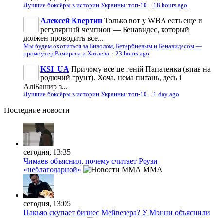
Лучшие боксёры в истории Украины: топ-10
·
18 hours ago
Алексей Квертин
Только вот у WBA есть еще и
регулярный чемпион — Бенавидес, который
должен проводить все...
Мы будем охотиться за Биволом, Бетербиевым и Бенавидесом —
промоутер Рамиреса и Хатаева
·
23 hours ago
KSI_UA
Причому все це геній Папаченка (впав на
родючий грунт). Хоча, нема питань, десь і
АліБашир з...
Лучшие боксёры в истории Украины: топ-10
·
1 day ago
Последние
новости
сегодня, 13:35
Чимаев объяснил, почему считает Роузи
«неблагодарной»
MMA
сегодня, 13:05
Пакьяо скупает бизнес Мейвезера? У Мэнни объяснили