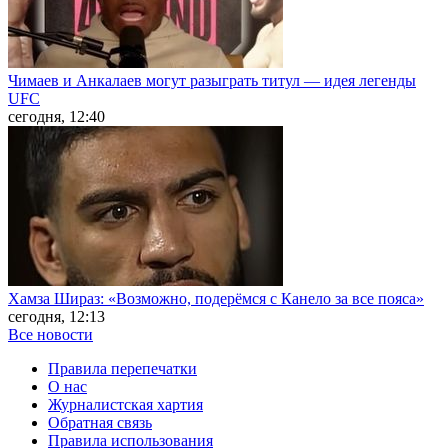
Чимаев и Анкалаев могут разыграть титул — идея легенды
UFC
сегодня, 12:40
Хамза Шираз: «Возможно, подерёмся с Канело за все пояса»
сегодня, 12:13
Все новости
Правила перепечатки
О нас
Журналистская хартия
Обратная связь
Правила использования