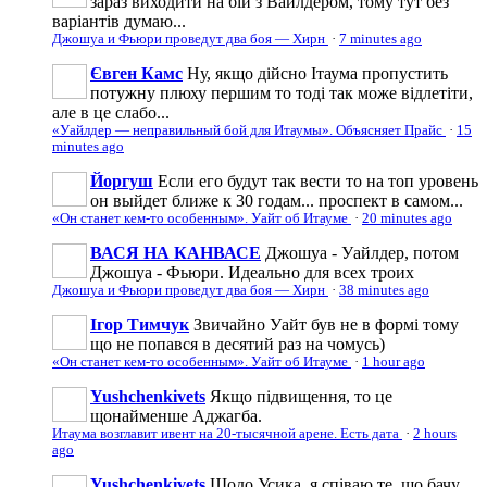
зараз виходити на бій з Вайлдером, тому тут без
варіантів думаю...
Джошуа и Фьюри проведут два боя — Хирн
·
7 minutes ago
Євген Камс
Ну, якщо дійсно Ітаума пропустить
потужну плюху першим то тоді так може відлетіти,
але в це слабо...
«Уайлдер — неправильный бой для Итаумы». Объясняет Прайс
·
15
minutes ago
Йоргуш
Если его будут так вести то на топ уровень
он выйдет ближе к 30 годам... проспект в самом...
«Он станет кем-то особенным». Уайт об Итауме
·
20 minutes ago
ВАСЯ НА КАНВАСЕ
Джошуа - Уайлдер, потом
Джошуа - Фьюри. Идеально для всех троих
Джошуа и Фьюри проведут два боя — Хирн
·
38 minutes ago
Ігор Тимчук
Звичайно Уайт був не в формі тому
що не попався в десятий раз на чомусь)
«Он станет кем-то особенным». Уайт об Итауме
·
1 hour ago
Yushchenkivets
Якщо підвищення, то це
щонайменше Аджагба.
Итаума возглавит ивент на 20-тысячной арене. Есть дата
·
2 hours
ago
Yushchenkivets
Щодо Усика, я співаю те, що бачу.