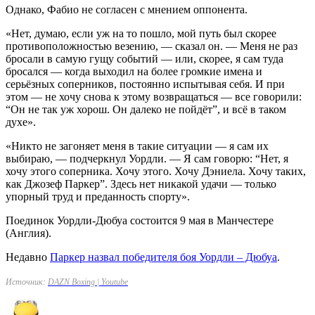
Однако, Фабио не согласен с мнением оппонента.
«Нет, думаю, если уж на то пошло, мой путь был скорее
противоположностью везению, — сказал он. — Меня не раз
бросали в самую гущу событий — или, скорее, я сам туда
бросался — когда выходил на более громкие имена и
серьёзных соперников, постоянно испытывая себя. И при
этом — не хочу снова к этому возвращаться — все говорили:
“Он не так уж хорош. Он далеко не пойдёт”, и всё в таком
духе».
«Никто не загоняет меня в такие ситуации — я сам их
выбираю, — подчеркнул Уордли. — Я сам говорю: “Нет, я
хочу этого соперника. Хочу этого. Хочу Дэниела. Хочу таких,
как Джозеф Паркер”. Здесь нет никакой удачи — только
упорный труд и преданность спорту».
Поединок Уордли-Дюбуа состоится 9 мая в Манчестере
(Англия).
Недавно
Паркер назвал победителя боя Уордли – Дюбуа
.
Источник:
DAZN Boxing | Youtube