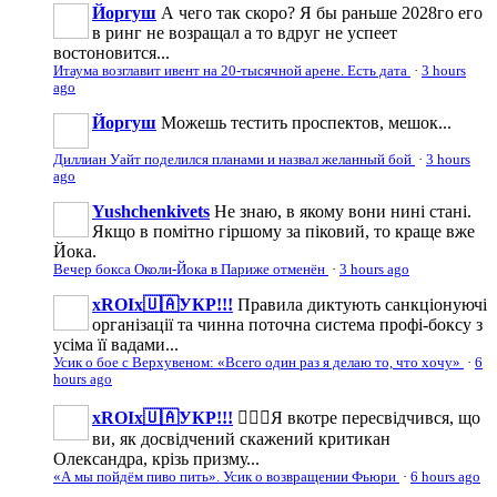
Йоргуш
А чего так скоро? Я бы раньше 2028го его
в ринг не возращал а то вдруг не успеет
востоновится...
Итаума возглавит ивент на 20-тысячной арене. Есть дата
·
3 hours
ago
Йоргуш
Можешь тестить проспектов, мешок...
Диллиан Уайт поделился планами и назвал желанный бой
·
3 hours
ago
Yushchenkivets
Не знаю, в якому вони нині стані.
Якщо в помітно гіршому за піковий, то краще вже
Йока.
Вечер бокса Околи-Йока в Париже отменён
·
3 hours ago
xROIx🇺🇦УКР!!!
Правила диктують санкціонуючі
організації та чинна поточна система профі-боксу з
усіма її вадами...
Усик о бое с Верхувеном: «Всего один раз я делаю то, что хочу»
·
6
hours ago
xROIx🇺🇦УКР!!!
🤦🏻‍♂️Я вкотре пересвідчився, що
ви, як досвідчений скажений критикан
Олександра, крізь призму...
«А мы пойдём пиво пить». Усик о возвращении Фьюри
·
6 hours ago