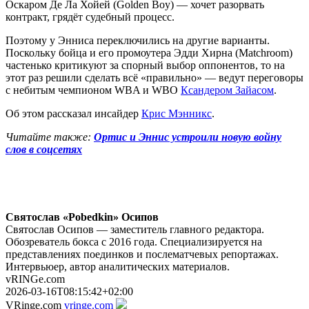
Оскаром Де Ла Хойей (Golden Boy) — хочет разорвать
контракт, грядёт судебный процесс.
Поэтому у Энниса переключились на другие варианты.
Поскольку бойца и его промоутера Эдди Хирна (Matchroom)
частенько критикуют за спорный выбор оппонентов, то на
этот раз решили сделать всё «правильно» — ведут переговоры
с небитым чемпионом WBA и WBO
Ксандером Зайасом
.
Об этом рассказал инсайдер
Крис Мэнникс
.
Читайте также:
Ортис и Эннис устроили новую войну
слов в соцсетях
Святослав «Pobedkin» Осипов
Святослав Осипов — заместитель главного редактора.
Обозреватель бокса с 2016 года. Специализируется на
представлениях поединков и послематчевых репортажах.
Интервьюер, автор аналитических материалов.
vRINGe.com
2026-03-16T08:15:42+02:00
VRinge.com
vringe.com