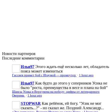
Новости
партнеров
Последние
комментарии
Илья97
Этого ждать ещё несколько лет, обладатель
пояса может измениться
Гассиев примет бой с Итаумой — промоутер
·
1 hour ago
Илья97
Как будто до этого у соперников Усика не
было "роста, преимущества в весе и плана на бой"
Шансы Усика и Верхувена на победу: цифры от легендарного
Оверима
·
1 hour ago
STOPWAR
Как ребёнок, ей богу. "Усик не мог
сказать...?" - но сказал же. Поздний Александр...
«Это неправда». Реакция Итаумы на слова Усика
·
1 hour ago