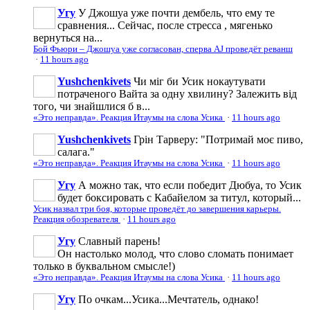
Угу
У Джошуа уже почти дембель, что ему те
сравнения... Сейчас, после стресса , мягенько
вернуться на...
Бой Фьюри – Джошуа уже согласован, сперва AJ проведёт реванш
·
11 hours ago
Yushchenkivets
Чи міг би Усик нокаутувати
потраченого Вайта за одну хвилину? Залежить від
того, чи знайшлися б в...
«Это неправда». Реакция Итаумы на слова Усика
·
11 hours ago
Yushchenkivets
Грін Тарверу: "Потримай моє пиво,
салага."
«Это неправда». Реакция Итаумы на слова Усика
·
11 hours ago
Угу
А можно так, что если победит Дюбуа, то Усик
будет боксировать с Кабайелом за титул, который...
Усик назвал три боя, которые проведёт до завершения карьеры.
Реакция обозревателя
·
11 hours ago
Угу
Славный парень!
Он настолько молод, что слово сломать понимает
только в буквальном смысле!)
«Это неправда». Реакция Итаумы на слова Усика
·
11 hours ago
Угу
По очкам...Усика...Мечтатель, однако!