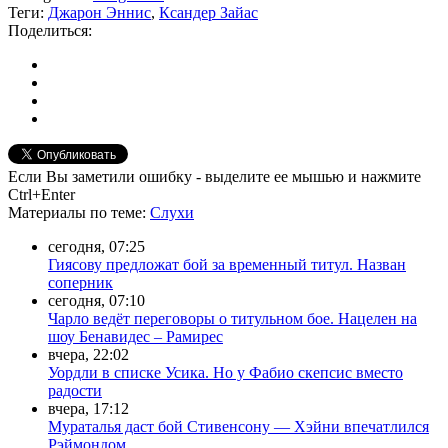
Теги:
Джарон Эннис
,
Ксандер Зайас
Поделиться:
Если Вы заметили ошибку - выделите ее мышью и нажмите
Ctrl+Enter
Материалы
по теме
:
Слухи
сегодня, 07:25
Гиясову предложат бой за временный титул. Назван
соперник
сегодня, 07:10
Чарло ведёт переговоры о титульном бое. Нацелен на
шоу Бенавидес – Рамирес
вчера, 22:02
Уордли в списке Усика. Но у Фабио скепсис вместо
радости
вчера, 17:12
Мураталья даст бой Стивенсону — Хэйни впечатлился
Рэймондом