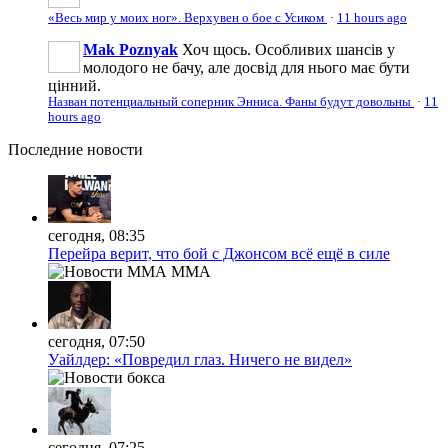
«Весь мир у моих ног». Верхувен о бое с Усиком
·
11 hours ago
Mak Poznyak
Хоч щось. Особливих шансів у
молодого не бачу, але досвід для нього має бути
цінний.
Назван потенциальный соперник Энниса. Фаны будут довольны
·
11
hours ago
Последние
новости
сегодня, 08:35
Перейра верит, что бой с Джонсом всё ещё в силе
MMA
сегодня, 07:50
Уайлдер: «Повредил глаз. Ничего не видел»
сегодня, 07:25