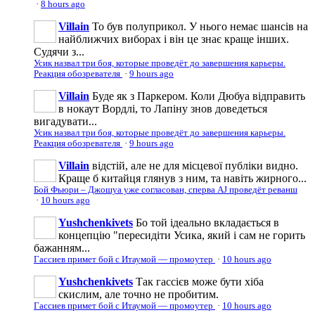
·
8 hours ago
Villain
То був полуприкол. У нього немає шансів на
найближчих виборах і він це знає краще інших.
Судячи з...
Усик назвал три боя, которые проведёт до завершения карьеры.
Реакция обозревателя
·
9 hours ago
Villain
Буде як з Паркером. Коли Дюбуа відправить
в нокаут Вордлі, то Лапіну знов доведеться
вигадувати...
Усик назвал три боя, которые проведёт до завершения карьеры.
Реакция обозревателя
·
9 hours ago
Villain
відстій, але не для місцевої публіки видно.
Краще б китайця глянув з ним, та навіть жирного...
Бой Фьюри – Джошуа уже согласован, сперва AJ проведёт реванш
·
10 hours ago
Yushchenkivets
Бо той ідеально вкладається в
концепцію "пересидіти Усика, який і сам не горить
бажанням...
Гассиев примет бой с Итаумой — промоутер
·
10 hours ago
Yushchenkivets
Так гассієв може бути хіба
скислим, але точно не пробитим.
Гассиев примет бой с Итаумой — промоутер
·
10 hours ago