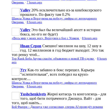
Оверима
·
7 hours ago
Valley
20% исключительно из-за кикбоксерского
прошлого. По факту там 0.2%
Шансы Усика и Верхувена на победу: цифры от легендарного
Оверима
·
8 hours ago
Valley
Это был бы величайший апсет в истории
бокса, но его не будет)
«Весь мир у моих ног». Верхувен о бое с Усиком
·
8 hours ago
Иван Серов
Смешно! миллион на шоу, 12 шоу в
год. 12 миллионов в год бюджет выходит. Это так
топ ренку чтоб...
Top Rank Боба Арума спасён: объявлено о новой ТВ-сделке
·
8 hours
ago
Угу
Как-то забавно в бокс перешел. Карьера
"ослепительная", всех победил на круиз-
контроле....
Шансы Усика и Верхувена на победу: цифры от легендарного
Оверима
·
8 hours ago
Yushchenkivets
Жирні китаєць та конголезець - для
того, щоб бити потраченого Джошуа. Вайт - для
того, щоб навіть...
Бой Фьюри – Джошуа уже согласован, сперва AJ проведёт реванш