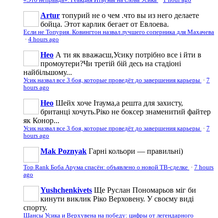
Artur
топурий не о чем .что вы из него делаете
бойца. Этот карлик бегает от Евлоева.
Если не Топурия. Ковингтон назвал лучшего соперника для Махачева
·
4 hours ago
Нео
А ти як вважаєш,Усику потрібно все і йти в
промоутери?Чи третій бій десь на стадіоні
найбільшому...
Усик назвал все 3 боя, которые проведёт до завершения карьеры
·
7
hours ago
Нео
Шейх хоче Ітаума,а решта для захисту,
британці хочуть.Ріко не боксер знаменитий файтер
як Конор...
Усик назвал все 3 боя, которые проведёт до завершения карьеры
·
7
hours ago
Mak Poznyak
Гарні кольори — правильні)
Top Rank Боба Арума спасён: объявлено о новой ТВ-сделке
·
7 hours
ago
Yushchenkivets
Ще Руслан Пономарьов міг би
кинути виклик Ріко Верховену. У своєму виді
спорту.
Шансы Усика и Верхувена на победу: цифры от легендарного