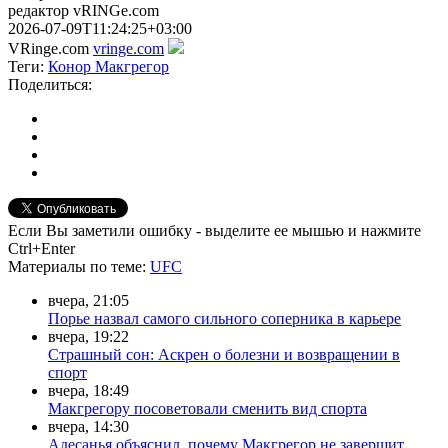
редактор vRINGe.com
2026-07-09T11:24:25+03:00
VRinge.com
vringe.com
Теги:
Конор Макгрегор
Поделиться:
Если Вы заметили ошибку - выделите ее мышью и нажмите
Ctrl+Enter
Материалы
по теме
:
UFC
вчера, 21:05
Порье назвал самого сильного соперника в карьере
вчера, 19:22
Страшный сон: Аскрен о болезни и возвращении в
спорт
вчера, 18:49
Макгрегору посоветовали сменить вид спорта
вчера, 14:30
Адесанья объяснил, почему Макгрегор не завершит