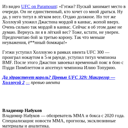
Из видео
UFC on Paramount
: «Гэтжи? Пускай занимает место в
очереди. Он не единственный, кто хочет со мной драться. Ну
да, у него титул в лёгком весе. Отдаю должное. Но тот же
Холлоуэй уложил Джастина мордой в канвас, жопой вверх.
Очень сильно так мордой в канвас. Сейчас я об этом даже не
думаю. Вернусь ли я в лёгкий вес? Тоже, кстати, не уверен.
Предпочитаю бой за третью корону. Так что меньше
неуважения, ё**нный бомжара!»
Гэтжи уступил Холлоуэю в рамках ивента UFC 300 —
проиграл нокаутом в 5-м раунде, уступил титул чемпиона
BMF. После этого Джастин завоевал временный пояс в бою с
Пэдди Пимблеттом и апсетнул чемпиона Илию Топурию.
Да здравствует король? Превью UFC 329: Макгрегор —
Холлоуэй 2
—
превью ивента
Владимир Набуков
Владимир Набуков — обозреватель ММА и бокса с 2020 года.
Специализация: новости ММА, прогнозы, эксклюзивные
материалы и аналитика.