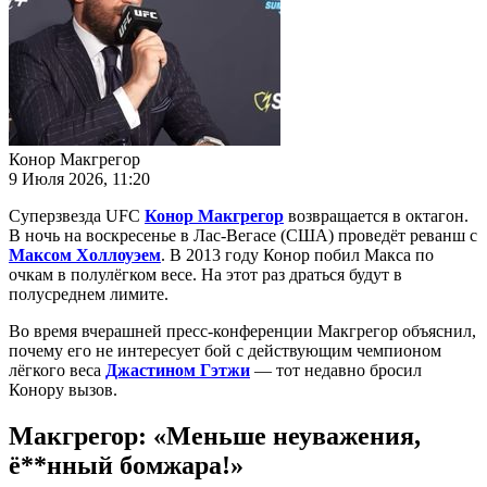
Конор Макгрегор
9 Июля 2026, 11:20
Суперзвезда UFC
Конор Макгрегор
возвращается в октагон.
В ночь на воскресенье в Лас-Вегасе (США) проведёт реванш с
Максом Холлоуэем
. В 2013 году Конор побил Макса по
очкам в полулёгком весе. На этот раз драться будут в
полусреднем лимите.
Во время вчерашней пресс-конференции Макгрегор объяснил,
почему его не интересует бой с действующим чемпионом
лёгкого веса
Джастином Гэтжи
— тот недавно бросил
Конору вызов.
Макгрегор: «Меньше неуважения,
ё**нный бомжара!»