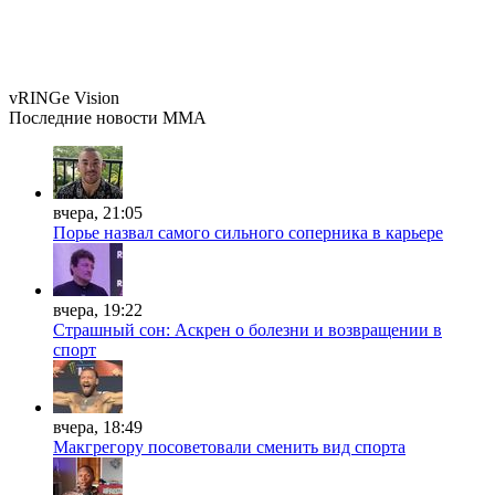
vRINGe
Vision
Последние
новости MMA
вчера, 21:05
Порье назвал самого сильного соперника в карьере
вчера, 19:22
Страшный сон: Аскрен о болезни и возвращении в
спорт
вчера, 18:49
Макгрегору посоветовали сменить вид спорта