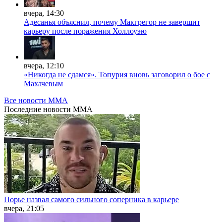
вчера, 14:30
Адесанья объяснил, почему Макгрегор не завершит
карьеру после поражения Холлоуэю
вчера, 12:10
«Никогда не сдамся». Топурия вновь заговорил о бое с
Махачевым
Все новости MMA
Последние
новости MMA
Порье назвал самого сильного соперника в карьере
вчера, 21:05