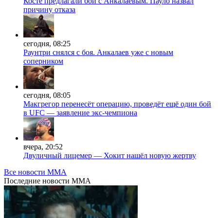
Косте предлагали бой с Анкалаевым. Пауло назвал
причину отказа
сегодня, 08:25
Раунтри снялся с боя. Анкалаев уже с новым
соперником
сегодня, 08:05
Макгрегор перенесёт операцию, проведёт ещё один бой
в UFC — заявление экс-чемпиона
вчера, 20:52
Двуличный лицемер — Хокит нашёл новую жертву
Все новости MMA
Последние
новости MMA