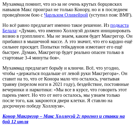
Мухаммад помнит, что из-за не очень крутых борцовских
навыков Макс проиграл не только Конору, но и в последнем
проведённом бою с
Чарльзом Оливейрой
(уступил пояс BMF).
Но всё равно предлагает именно такое решение. Из
подкаста
Белала
: «Думаю, что именно Холлоуэй должен инициировать
возню в грэпплинге. Мы не знаем, каким будет Макгрегор. Он
прибавил в мышечной массе. А это значит, что его кардио ещё
сильнее просядет. Попытки тейкдаунов измотают его ещё
быстрее. Думаю, Макгрегор будет реально опасен только в
стартовые 3-4 минуты боя».
Мухаммад предлагает борьбу и клинчи. Всё, что угодно,
чтобы «держаться подальше от левой руки Макгрегора». Он
ставит на то, что от Конора мало что осталось, учитывая
травму (перелом ноги в 2021 году), бездействие, постоянные
вечеринки и наркотики: «Мы все в курсе, что говорить этот
парень умеет. Но что от него осталось, мы узнаем только
после того, как закроются двери клетки. Я ставлю на
досрочную победу Холлоуэя».
Конор Макгрегор – Макс Холлоуэй 2: прогноз и ставки на
бой 12 июля