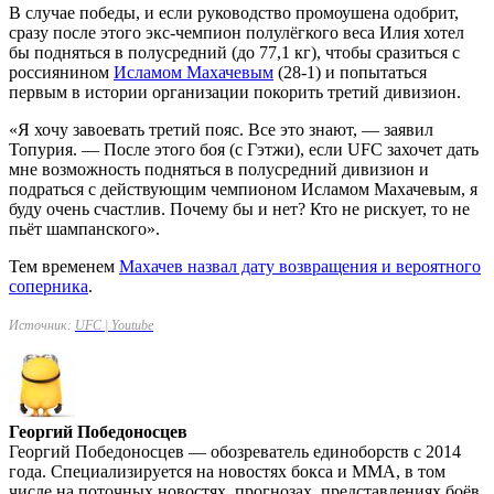
В случае победы, и если руководство промоушена одобрит,
сразу после этого экс-чемпион полулёгкого веса Илия хотел
бы подняться в полусредний (до 77,1 кг), чтобы сразиться с
россиянином
Исламом Махачевым
(28-1) и попытаться
первым в истории организации покорить третий дивизион.
«Я хочу завоевать третий пояс. Все это знают, — заявил
Топурия. — После этого боя (с Гэтжи), если UFC захочет дать
мне возможность подняться в полусредний дивизион и
подраться с действующим чемпионом Исламом Махачевым, я
буду очень счастлив. Почему бы и нет? Кто не рискует, то не
пьёт шампанского».
Тем временем
Махачев назвал дату возвращения и вероятного
соперника
.
Источник:
UFC | Youtube
Георгий Победоносцев
Георгий Победоносцев — обозреватель единоборств с 2014
года. Специализируется на новостях бокса и ММА, в том
числе на поточных новостях, прогнозах, представлениях боёв