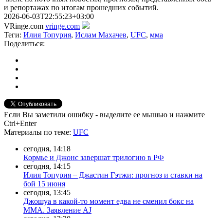
и репортажах по итогам прошедших событий.
2026-06-03T22:55:23+03:00
VRinge.com
vringe.com
Теги:
Илия Топурия
,
Ислам Махачев
,
UFC
,
мма
Поделиться:
Если Вы заметили ошибку - выделите ее мышью и нажмите
Ctrl+Enter
Материалы
по теме
:
UFC
сегодня, 14:18
Кормье и Джонс завершат трилогию в РФ
сегодня, 14:15
Илия Топурия – Джастин Гэтжи: прогноз и ставки на
бой 15 июня
сегодня, 13:45
Джошуа в какой-то момент едва не сменил бокс на
ММА. Заявление AJ