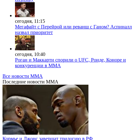
сегодня, 11:15
Мегафайт с Перейрой или реванш с Ганом? Аспиналл
назвал приоритет
сегодня, 10:40
Роган и Маккарти спорили о UFC, Ронде, Коноре и
конкуренции в ММА
Все новости MMA
Последние
новости MMA
Кормье и Джонс завершат трилогию в РФ