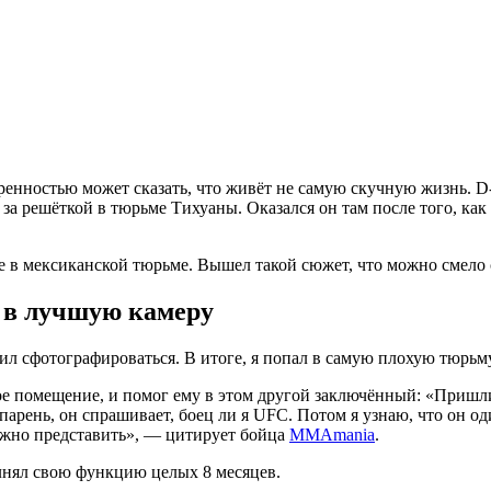
еренностью может сказать, что живёт не самую скучную жизнь. D
 за решёткой в тюрьме Тихуаны. Оказался он там после того, ка
ие в мексиканской тюрьме. Вышел такой сюжет, что можно смело
д в лучшую камеру
сил сфотографироваться. В итоге, я попал в самую плохую тюрьм
гое помещение, и помог ему в этом другой заключённый: «Пришл
арень, он спрашивает, боец ли я UFC. Потом я узнаю, что он од
 можно представить», — цитирует бойца
MMAmania
.
олнял свою функцию целых 8 месяцев.