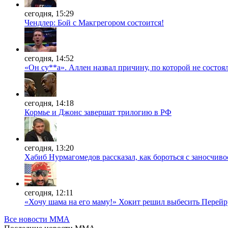
сегодня, 15:29
Чендлер: Бой с Макгрегором состоится!
сегодня, 14:52
«Он су**а». Аллен назвал причину, по которой не состоя
сегодня, 14:18
Кормье и Джонс завершат трилогию в РФ
сегодня, 13:20
Хабиб Нурмагомедов рассказал, как бороться с заносчив
сегодня, 12:11
«Хочу шама на его маму!» Хокит решил выбесить Перейр
Все новости MMA