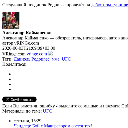
Следующий поединок Родригес проведёт на
дебютном турнире
Александр Кайманенко
Александр Кайманенко — обозреватель, интервьюер, автор анон
автор vRINGe.com
2026-06-03T21:09:09+03:00
VRinge.com
vringe.com
Теги:
Даниэль Родригес
,
мма
,
UFC
Поделиться:
Если Вы заметили ошибку - выделите ее мышью и нажмите Ctrl
Материалы
по теме
:
UFC
сегодня, 15:29
Чендлер: Бой с Макгрегором состоится!