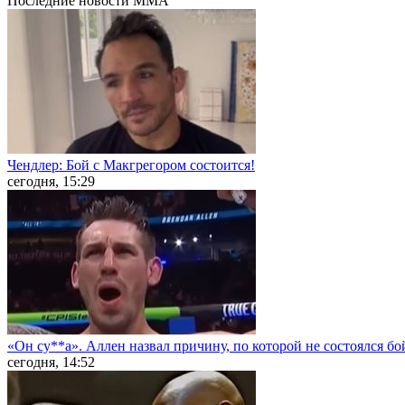
Последние
новости MMA
Чендлер: Бой с Макгрегором состоится!
сегодня, 15:29
«Он су**а». Аллен назвал причину, по которой не состоялся б
сегодня, 14:52