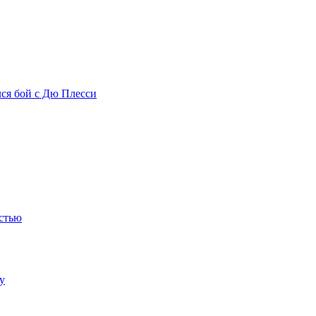
лся бой с Дю Плесси
остью
у