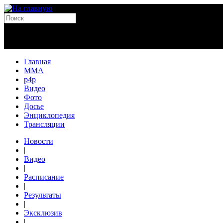
Главная
MMA
p4p
Видео
Фото
Досье
Энциклопедия
Трансляции
Новости
|
Видео
|
Расписание
|
Результаты
|
Эксклюзив
|