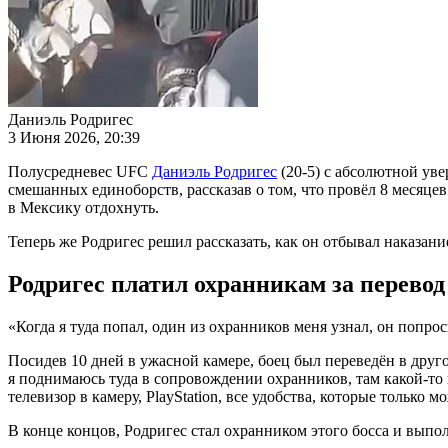
Даниэль Родригес
3 Июня 2026, 20:39
Полусредневес UFC
Даниэль Родригес
(20-5) с абсолютной ув
смешанных единоборств, рассказав о том, что провёл 8 месяцев
в Мексику отдохнуть.
Теперь же Родригес решил рассказать, как он отбывал наказан
Родригес платил охранникам за перево
«Когда я туда попал, один из охранников меня узнал, он попро
Посидев 10 дней в ужасной камере, боец был переведён в дру
я поднимаюсь туда в сопровождении охранников, там какой-то п
телевизор в камеру, PlayStation, все удобства, которые только
В конце концов, Родригес стал охранником этого босса и вып