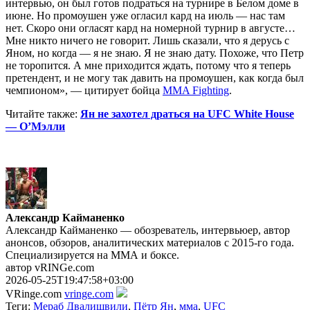
интервью, он был готов подраться на турнире в Белом доме в
июне. Но промоушен уже огласил кард на июль — нас там
нет. Скоро они огласят кард на номерной турнир в августе…
Мне никто ничего не говорит. Лишь сказали, что я дерусь с
Яном, но когда — я не знаю. Я не знаю дату. Похоже, что Петр
не торопится. А мне приходится ждать, потому что я теперь
претендент, и не могу так давить на промоушен, как когда был
чемпионом», — цитирует бойца
MMA Fighting
.
Читайте также:
Ян не захотел драться на UFC White House
— О’Мэлли
Александр Кайманенко
Александр Кайманенко — обозреватель, интервьюер, автор
анонсов, обзоров, аналитических материалов с 2015-го года.
Специализируется на ММА и боксе.
автор vRINGe.com
2026-05-25T19:47:58+03:00
VRinge.com
vringe.com
Теги:
Мераб Двалишвили
,
Пётр Ян
,
мма
,
UFC