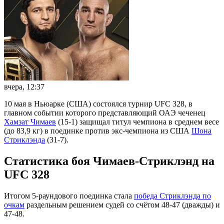
вчера, 12:37
10 мая в Ньюарке (США) состоялся турнир UFC 328, в
главном событии которого представляющий ОАЭ чеченец
Хамзат Чимаев
(15-1) защищал титул чемпиона в среднем весе
(до 83,9 кг) в поединке против экс-чемпиона из США
Шона
Стриклэнда
(31-7).
Статистика боя Чимаев-Стриклэнд на
UFC 328
Итогом 5-раундового поединка стала
победа Стриклэнда по
очкам
раздельным решением судей со счётом 48-47 (дважды) и
47-48.