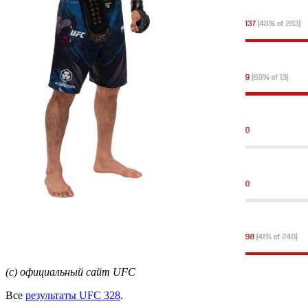
(с) официаль
ный сайт UFC
Все
результаты UFC 32
8
.