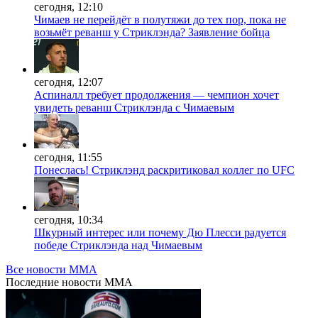
сегодня, 12:10
Чимаев не перейдёт в полутяжи до тех пор, пока не
возьмёт реванш у Стриклэнда? Заявление бойца
сегодня, 12:07
Аспиналл требует продолжения — чемпион хочет
увидеть реванш Стриклэнда с Чимаевым
сегодня, 11:55
Понеслась! Стриклэнд раскритиковал коллег по UFC
сегодня, 10:34
Шкурный интерес или почему Дю Плесси радуется
победе Стриклэнда над Чимаевым
Все новости MMA
Последние
новости MMA