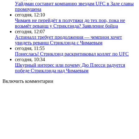
Уайдман составит компанию звездам UFC в Зале славы
промоушена
сегодня, 12:10
Чимаев не перейдёт в полутяжи до тех пор, пока не
возьмёт реванш у Стриклэнда? Заявление бойца
сегодня, 12:07
Аспиналл требует продолжения — чемпион хочет
увидеть реванш Стриклэнда с Чимаевым
сегодня, 11:55
Понеслась! Стриклэнд раскритиковал коллег по UFC
сегодня, 10:34
Шкурный интерес или почему Дю Плесси радуется
победе Стриклэнда над Чимаевым
Включить комментарии