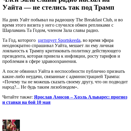
Уайта — не стелись так под Трамп
На днях Уайт побывал на радиошоу The Breakfast Club, и во
время этого визита у него случился обмен репликами с
Шарламань Та Годом, членом Зала славы радио.
Та Год, которого
цитирует Sportskeeda
, во время эфира
неоднократно спрашивал Уайта, мешает ли ему личная
лояльность к Трампу критиковать политику действующего
президента, которая привела к инфляции, росту тарифов и
проблемам в сфере здравоохранения.
А после обвинил Уайта в неспособности публично признать
какие-либо неудачи, связанные с администрацией Трампа:
«Почему ты не можешь сказать своему другу, что он подводит
народ?... Не будь таким лизоблюдом».
Читайте также:
Ярослав Амосов – Хоэль Альварес: прогноз
и ставки на бой 10 мая