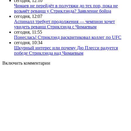
сегодня, 12:10
Чимаев не перейдёт в полутяжи до тех пор, пока не
возьмёт реванш у Стриклэнда? Заявление бойца
сегодня, 12:07
Аспиналл требует продолжения — чемпион хочет
увидеть реванш Стриклэнда с Чимаевым
сегодня, 11:55
Понеслась! Стриклэнд раскритиковал коллег по UFC
сегодня, 10:34
Шкурный интерес или почему Дю Плесси радуется
победе Стриклэнда над Чимаевым
Включить комментарии