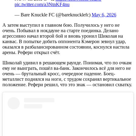
pic.twitter.com/a3NtnKF4nu
— Bare Knuckle FC (@bareknucklefc)
May 6, 2026
А затем выступил в главном бою. Получилось у него не
очень. Побывал в нокдауне на старте поединка. Делано
агрессивно начал второй бой и вновь уронил Шиколая на
канвас. В попытке добить оппонента Кэмерон зевнул удар,
оказался в разбалансированном состоянии, коснулся настила
арены. Рефери открыл счёт.
Шиколай удивил в решающем раунде. Понимая, что по очкам
ему не выиграть, пошёл ва-банк. Закончилось всё для него не
очень — брутальный кросс, очередное падение. Боец-
металлист поднялся на ноги, с трудом сохранял вертикальное
положение. Рефери решил, что это знак — остановил схватку.