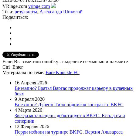
2026-05-07T08:12:38+03:00
VRinge.com
vringe.com
Теги:
результаты
,
Александр Шиколай
Поделиться:
Если Вы заметили ошибку - выделите ее мышью и нажмите
Ctrl+Enter
Материалы
по теме
:
Bare Knuckle FC
16 Апреля 2026
Внезапно? Братья Варгас продолжат карьеру в кулачных
боях
9 Апреля 2026
Внезапно? Дэренн Тилл подписал контракт с BKFC
4 Марта 2026
Звезда метал-сцены дебютирует в BKFC. Есть дата и
соперник
12 Февраля 2026
Перри избили на турнире BKFC. Версия Альвареса