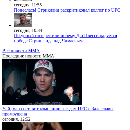
сегодня, 11:55
Понеслась! Стриклэнд раскритиковал коллег по UFC
сегодня, 10:34
Шкурный интерес или почему Дю Плесси радуется
победе Стриклэнда над Чимаевым
Все новости MMA
Последние
новости MMA
Уайдман составит компанию звездам UFC в Зале славы
промоушена
сегодня, 12:52