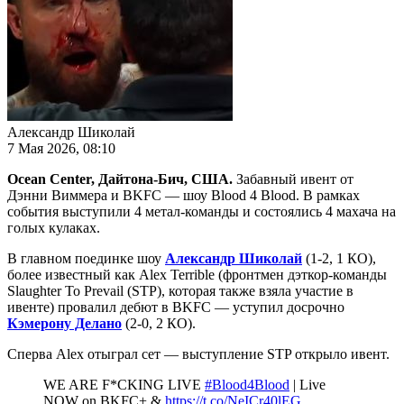
Александр Шиколай
7 Мая 2026, 08:10
Ocean Center,
Дайтона
-
Бич
,
США
.
Забавный ивент от
Дэнни Виммера и BKFC — шоу Blood 4 Blood. В рамках
события выступили 4 метал-команды и состоялись 4 махача на
голых кулаках.
В главном поединке шоу
Александр Шиколай
(1-2, 1 КО),
более известный как Alex Terrible (фронтмен дэткор-команды
Slaughter To Prevail (STP), которая также взяла участие в
ивенте) провалил дебют в BKFC — уступил досрочно
Кэмерону Делано
(2-0, 2 КО).
Сперва Alex отыграл сет — выступление STP открыло ивент.
WE ARE F*CKING LIVE
#Blood4Blood
| Live
NOW on BKFC+ &
https://t.co/NeICr40lEG