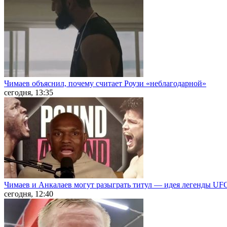
Чимаев объяснил, почему считает Роузи «неблагодарной»
сегодня, 13:35
Чимаев и Анкалаев могут разыграть титул — идея легенды UF
сегодня, 12:40