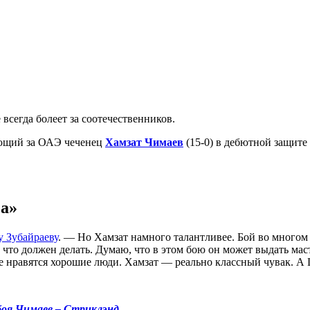
 всегда болеет за соотечественников.
ающий за ОАЭ чеченец
Хамзат Чимаев
(15-0) в дебютной защите
*а»
 Зубайраеву
. — Но Хамзат намного талантливее. Бой во многом 
 что должен делать. Думаю, что в этом бою он может выдать маст
мне нравятся хорошие люди. Хамзат — реально классный чувак. 
боя Чимаев – Стриклэнд