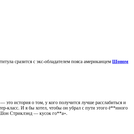
 титула сразится с экс-обладателем пояса американцем
Шоном
— это история о том, у кого получится лучше расслабиться и
ер-класс. И я бы хотел, чтобы он убрал с пути этого ё**нного
А Шон Стриклэнд — кусок го**а».