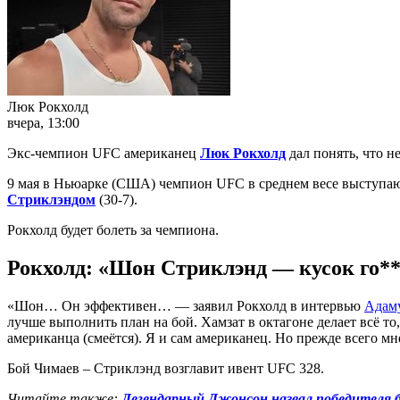
Люк Рокхолд
вчера, 13:00
Экс-чемпион UFC американец
Люк Рокхолд
дал понять, что не
9 мая в Ньюарке (США) чемпион UFC в среднем весе выступ
Стриклэндом
(30-7).
Рокхолд будет болеть за чемпиона.
Рокхолд: «Шон Стриклэнд — кусок го*
«Шон… Он эффективен… — заявил Рокхолд в интервью
Адаму
лучше выполнить план на бой. Хамзат в октагоне делает всё то,
американца (смеётся). Я и сам американец. Но прежде всего 
Бой Чимаев – Стриклэнд возглавит ивент UFC 328.
Читайте также:
Легендарный Джонсон назвал победителя 