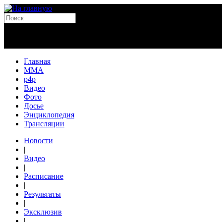
Главная
MMA
p4p
Видео
Фото
Досье
Энциклопедия
Трансляции
Новости
|
Видео
|
Расписание
|
Результаты
|
Эксклюзив
|