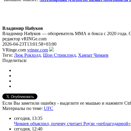
Владимир Набуков
Владимир Набуков — обозреватель ММА и бокса с 2020 года. 
редактор vRINGe.com
2026-04-23T13:01:58+03:00
VRinge.com
vringe.com
Теги:
Люк Рокхолд
,
Шон Стриклэнд
,
Хамзат Чимаев
Поделиться:
Если Вы заметили ошибку - выделите ее мышью и нажмите Ctrl
Материалы
по теме
:
UFC
сегодня, 13:35
Чимаев объяснил, почему считает Роузи «неблагодарной»
сегодня, 12:40