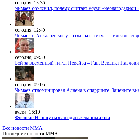
сегодня, 13:35
Чимаев объяснил, почему считает Роузи «неблагодарной»
сегодня, 12:40
Чимаев и Анкалаев могут разыграть титул — идея леген
сегодня, 09:30
Бой за временный титул Перейра – Ган. Вердикт Павлови
сегодня, 09:05
Чимаев отдоминировал Аллена в спарринге. Зацените ви
вчера, 15:10
Фрэнсис Нганну назвал один желанный бой
Все новости MMA
Последние
новости MMA