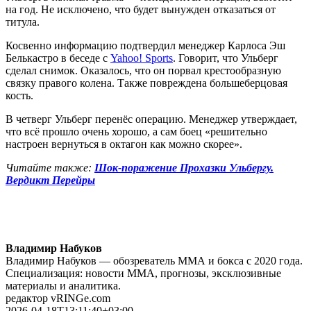
на год. Не исключено, что будет вынужден отказаться от
титула.
Косвенно информацию подтвердил менеджер Карлоса Эш
Белькастро в беседе с
Yahoo! Sports
. Говорит, что Ульберг
сделал снимок. Оказалось, что он порвал крестообразную
связку правого колена. Также повреждена большеберцовая
кость.
В четверг Ульберг перенёс операцию. Менеджер утверждает,
что всё прошло очень хорошо, а сам боец «решительно
настроен вернуться в октагон как можно скорее».
Читайте также:
Шок-поражение Прохазки Ульбергу.
Вердикт Перейры
Владимир Набуков
Владимир Набуков — обозреватель ММА и бокса с 2020 года.
Специализация: новости ММА, прогнозы, эксклюзивные
материалы и аналитика.
редактор vRINGe.com
2026-04-18T13:11:40+03:00