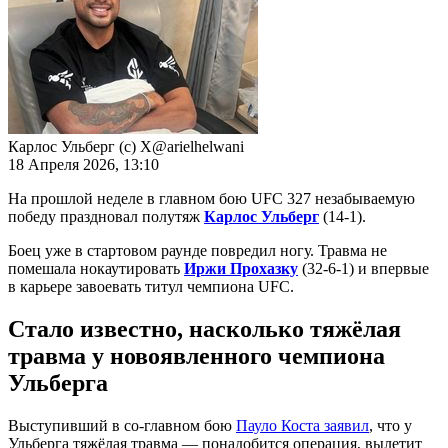
Карлос Ульберг (с) Х@arielhelwani
18 Апреля 2026, 13:10
На прошлой неделе в главном бою UFC 327 незабываемую
победу праздновал полутяж
Карлос Ульберг
(14-1).
Боец уже в стартовом раунде повредил ногу. Травма не
помешала нокаутировать
Иржи Прохазку
(32-6-1) и впервые
в карьере завоевать титул чемпиона UFC.
Стало известно, насколько тяжёлая
травма у новоявленного чемпиона
Ульберга
Выступивший в со-главном бою
Пауло Коста заявил
, что у
Ульберга тяжёлая травма — понадобится операция, вылетит