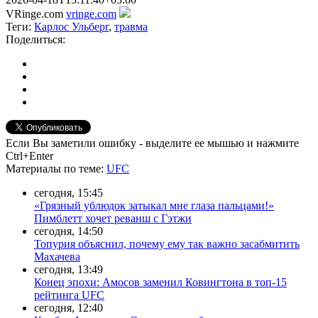
VRinge.com
vringe.com
Теги:
Карлос Ульберг
,
травма
Поделиться:
Если Вы заметили ошибку - выделите ее мышью и нажмите
Ctrl+Enter
Материалы
по теме
:
UFC
сегодня, 15:45
«Грязный ублюдок затыкал мне глаза пальцами!»
Пимблетт хочет реванш с Гэтжи
сегодня, 14:50
Топурия объяснил, почему ему так важно засабмитить
Махачева
сегодня, 13:49
Конец эпохи: Амосов заменил Ковингтона в топ-15
рейтинга UFC
сегодня, 12:40