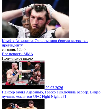
Камбэк Анкалаева. Экс-чемпион бросил вызов экс-
претенденту
сегодня, 12:40
Все новости MMA
Популярное
видео
29.03.2026
Пайфер забил Адесанью, Грассо выключила Барбер. Видео
лучших моментов UFC Fight Night 271