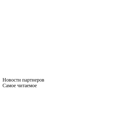
Новости
партнеров
Самое читаемое