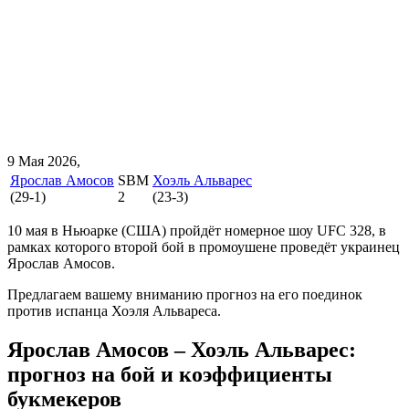
9 Мая 2026,
Ярослав Амосов
SBM
Хоэль Альварес
(29-1)
2
(23-3)
10 мая в Ньюарке (США) пройдёт номерное шоу UFC 328, в
рамках которого второй бой в промоушене проведёт украинец
Ярослав Амосов.
Предлагаем вашему вниманию прогноз на его поединок
против испанца Хоэля Альвареса.
Ярослав Амосов – Хоэль Альварес:
прогноз на бой и коэффициенты
букмекеров