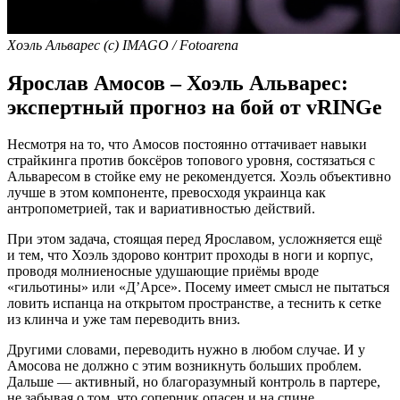
Хоэль Альварес (с) IMAGO / Fotoarena
Ярослав Амосов – Хоэль Альварес:
экспертный прогноз на бой от vRINGe
Несмотря на то, что Амосов постоянно оттачивает навыки
страйкинга против боксёров топового уровня, состязаться с
Альваресом в стойке ему не рекомендуется. Хоэль объективно
лучше в этом компоненте, превосходя украинца как
антропометрией, так и вариативностью действий.
При этом задача, стоящая перед Ярославом, усложняется ещё
и тем, что Хоэль здорово контрит проходы в ноги и корпус,
проводя молниеносные удушающие приёмы вроде
«гильотины» или «Д’Арсе». Посему имеет смысл не пытаться
ловить испанца на открытом пространстве, а теснить к сетке
из клинча и уже там переводить вниз.
Другими словами, переводить нужно в любом случае. И у
Амосова не должно с этим возникнуть больших проблем.
Дальше — активный, но благоразумный контроль в партере,
не забывая о том, что соперник опасен и на спине.