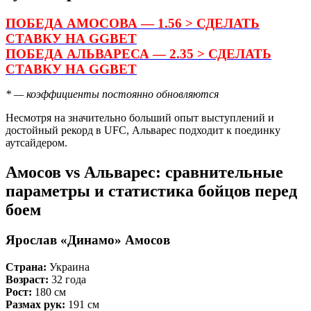
ПОБЕДА АМОСОВА — 1.56 > СДЕЛАТЬ
СТАВКУ НА GGBET
ПОБЕДА АЛЬВАРЕСА — 2.35 > СДЕЛАТЬ
СТАВКУ НА GGBET
* — коэффициенты постоянно обновляются
Несмотря на значительно больший опыт выступлений и
достойный рекорд в UFC, Альварес подходит к поединку
аутсайдером.
Амосов vs Альварес: сравнительные
параметры и статистика бойцов перед
боем
Ярослав «Динамо» Амосов
Страна:
Украина
Возраст:
32 года
Рост:
180 см
Размах рук:
191 см