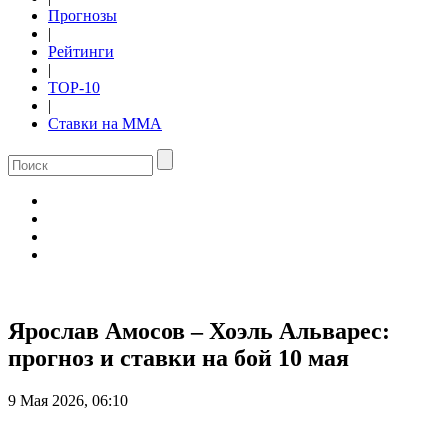
Прогнозы
|
Рейтинги
|
TOP-10
|
Ставки на ММА
Ярослав Амосов – Хоэль Альварес:
прогноз и ставки на бой 10 мая
9 Мая 2026, 06:10