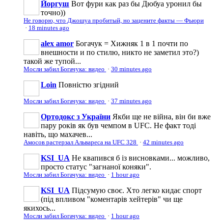
Йоргуш
Вот фури как раз бы Дюбуа уронил бы
точно))
Не говорю, что Джошуа пробитый, но зацените факты — Фьюри
·
18 minutes ago
alex amor
Богачук = Хижняк 1 в 1 почти по
внешности и по стилю, никто не заметил это?)
такой же тупой...
Мосли забил Богачука: видео
·
30 minutes ago
Loin
Повністю згідний
Мосли забил Богачука: видео
·
37 minutes ago
Ортодокс з України
Якби ще не війна, він би вже
пару років як був чемпом в UFC. Не факт тоді
навіть, що махачев...
Амосов растерзал Альвареса на UFC 328
·
42 minutes ago
KSI_UA
Не квапився б із висновками... можливо,
просто статус "загнаної коняки".
Мосли забил Богачука: видео
·
1 hour ago
KSI_UA
Підсумую своє. Хто легко кидає спорт
(під впливом "коментарів хейтерів" чи ще
якихось...
Мосли забил Богачука: видео
·
1 hour ago