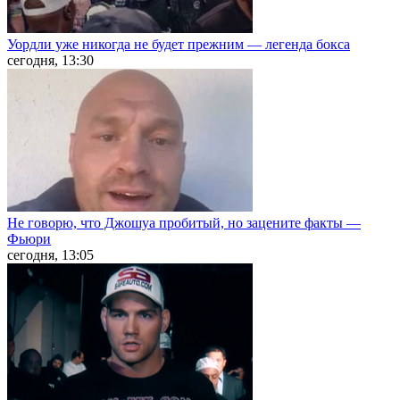
Уордли уже никогда не будет прежним — легенда бокса
сегодня, 13:30
Не говорю, что Джошуа пробитый, но зацените факты —
Фьюри
сегодня, 13:05