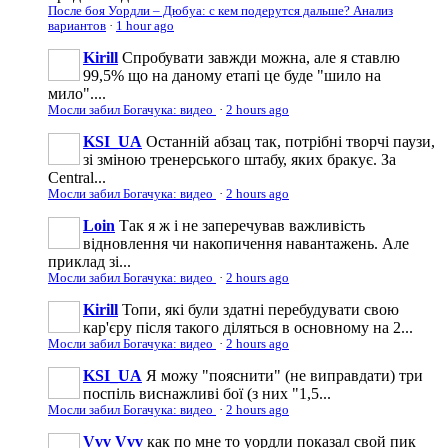
После боя Уордли – Дюбуа: с кем подерутся дальше? Анализ
вариантов
·
1 hour ago
Kirill
Спробувати завжди можна, але я ставлю
99,5% що на даному етапі це буде "шило на
мило"....
Мосли забил Богачука: видео
·
2 hours ago
KSI_UA
Останній абзац так, потрібні творчі паузи,
зі зміною тренерського штабу, яких бракує. За
Central...
Мосли забил Богачука: видео
·
2 hours ago
Loin
Так я ж і не заперечував важливість
відновлення чи накопичення навантажень. Але
приклад зі...
Мосли забил Богачука: видео
·
2 hours ago
Kirill
Топи, які були здатні перебудувати свою
кар'єру після такого діляться в основному на 2...
Мосли забил Богачука: видео
·
2 hours ago
KSI_UA
Я можу "пояснити" (не виправдати) три
поспіль виснажливі бої (з них "1,5...
Мосли забил Богачука: видео
·
2 hours ago
Vvv Vvv
как по мне то уордли показал свой пик