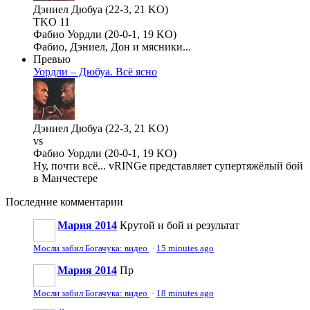
Дэниел Дюбуа (22-3, 21 KO)
TKO 11
Фабио Уордли (20-0-1, 19 KO)
Фабио, Дэниел, Дон и мясники...
Превью
Уордли – Дюбуа. Всё ясно
Дэниел Дюбуа (22-3, 21 KO)
vs
Фабио Уордли (20-0-1, 19 KO)
Ну, почти всё... vRINGe представляет супертяжёлый бой
в Манчестере
Последние
комментарии
Мария 2014
Крутой и бой и результат
Мосли забил Богачука: видео
·
15 minutes ago
Мария 2014
Пр
Мосли забил Богачука: видео
·
18 minutes ago