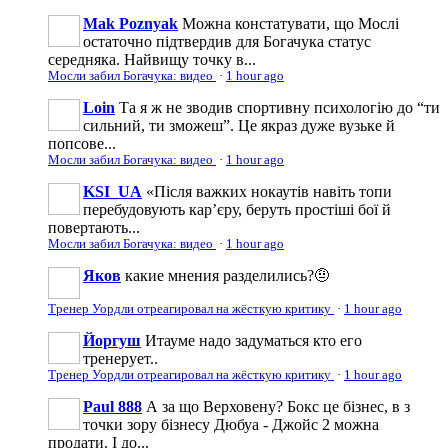
Mak Poznyak
Можна констатувати, що Мослі
остаточно підтвердив для Богачука статус
середняка. Найвищу точку в...
Мосли забил Богачука: видео
·
1 hour ago
Loin
Та я ж не зводив спортивну психологію до “ти
сильний, ти зможеш”. Це якраз дуже вузьке й
попсове...
Мосли забил Богачука: видео
·
1 hour ago
KSI_UA
«Після важких нокаутів навіть топи
перебудовують кар’єру, беруть простіші бої й
повертають...
Мосли забил Богачука: видео
·
1 hour ago
Яков
какие мнения разделились?🤨
Тренер Уордли отреагировал на жёсткую критику
·
1 hour ago
Йоргуш
Итауме надо задуматься кто его
тренерует..
Тренер Уордли отреагировал на жёсткую критику
·
1 hour ago
Paul 888
А за що Верховену? Бокс це бізнес, в з
точки зору бізнесу Дюбуа - Джойс 2 можна
продати. І до...