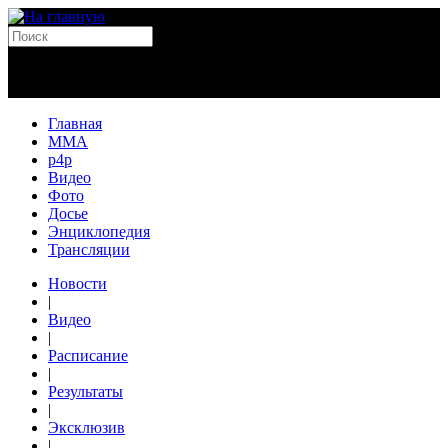
Главная
MMA
p4p
Видео
Фото
Досье
Энциклопедия
Трансляции
Новости
|
Видео
|
Расписание
|
Результаты
|
Эксклюзив
|