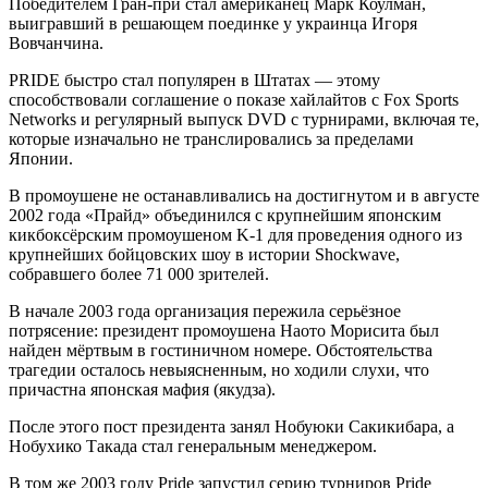
Победителем Гран-при стал американец Марк Коулман,
выигравший в решающем поединке у украинца Игоря
Вовчанчина.
PRIDE быстро стал популярен в Штатах — этому
способствовали соглашение о показе хайлайтов с Fox Sports
Networks и регулярный выпуск DVD с турнирами, включая те,
которые изначально не транслировались за пределами
Японии.
В промоушене не останавливались на достигнутом и в августе
2002 года «Прайд» объединился с крупнейшим японским
кикбоксёрским промоушеном K-1 для проведения одного из
крупнейших бойцовских шоу в истории Shockwave,
собравшего более 71 000 зрителей.
В начале 2003 года организация пережила серьёзное
потрясение: президент промоушена Наото Морисита был
найден мёртвым в гостиничном номере. Обстоятельства
трагедии осталось невыясненным, но ходили слухи, что
причастна японская мафия (якудза).
После этого пост президента занял Нобуюки Сакикибара, а
Нобухико Такада стал генеральным менеджером.
В том же 2003 году Pride запустил серию турниров Pride