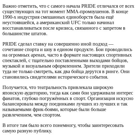
Важно отметить, что с самого начала PRIDE отличался от всех
существующих на тот момент ММА-промоушенов. В конце
1990-х индустрия смешанных единоборств была ещё
неустоявшейся, а американский UFC только начинал
восстанавливаться после кризиса, связанного с запретом в
большинстве штатов.
PRIDE сделал ставку на совершенно иной подход —
сочетание спорта и шоу в едином продукте. Бои проводились
на огромных аренах, часто в формате настоящих спортивных
спектаклей, с тщательно поставленными выходами бойцов,
музыкой и визуальным оформлением. Зрители приходили
туда не только смотреть, как два бойца дерутся в ринге. Они
становились свидетелями исторического события.
Получается, что театральность привлекала широкую
японскую аудиторию, тогда как сами бои удерживали интерес
фанатов, глубоко погружённых в спорт. Организация искусно
балансировала между поединками лучших из лучших и так
называемыми фрик-боями, которые были больше
развлечением, чем спортом.
В итоге там было всего понемногу, чтобы заинтересовать
самую разную публику.