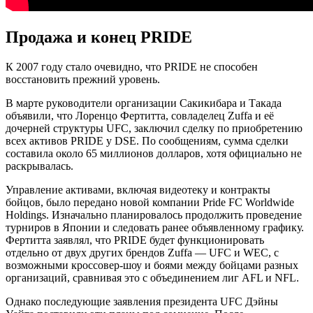
Продажа и конец PRIDE
К 2007 году стало очевидно, что PRIDE не способен
восстановить прежний уровень.
В марте руководители организации Сакикибара и Такада
объявили, что Лоренцо Фертитта, совладелец Zuffa и её
дочерней структуры UFC, заключил сделку по приобретению
всех активов PRIDE у DSE. По сообщениям, сумма сделки
составила около 65 миллионов долларов, хотя официально не
раскрывалась.
Управление активами, включая видеотеку и контракты
бойцов, было передано новой компании Pride FC Worldwide
Holdings. Изначально планировалось продолжить проведение
турниров в Японии и следовать ранее объявленному графику.
Фертитта заявлял, что PRIDE будет функционировать
отдельно от двух других брендов Zuffa — UFC и WEC, с
возможными кроссовер-шоу и боями между бойцами разных
организаций, сравнивая это с объединением лиг AFL и NFL.
Однако последующие заявления президента UFC Дэйны