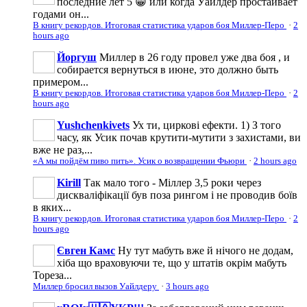
последние лет 5 😁 или когда Уайлдер простаивает
годами он...
В книгу рекордов. Итоговая статистика ударов боя Миллер-Перо
·
2
hours ago
Йоргуш
Миллер в 26 году провел уже два боя , и
собирается вернуться в июне, это должно быть
примером...
В книгу рекордов. Итоговая статистика ударов боя Миллер-Перо
·
2
hours ago
Yushchenkivets
Ух ти, циркові ефекти. 1) З того
часу, як Усик почав крутити-мутити з захистами, ви
вже не раз,...
«А мы пойдём пиво пить». Усик о возвращении Фьюри
·
2 hours ago
Kirill
Так мало того - Міллер 3,5 роки через
дискваліфікації був поза рингом і не проводив боїв
в яких...
В книгу рекордов. Итоговая статистика ударов боя Миллер-Перо
·
2
hours ago
Євген Камс
Ну тут мабуть вже й нічого не додам,
хіба що враховуючи те, що у штатів окрім мабуть
Тореза...
Миллер бросил вызов Уайлдеру
·
3 hours ago