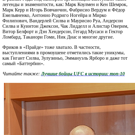
легенды и знаменитости, как: Марк Коулмен и Кен Шемрок,
Марк Керр и Игорь Вовчанчин, Фабрисио Вердум и Фёдор
Емельяненко, Антонио Родриго Ногейра и Мирко
Филипович, Вандерлей Силва и Маурисио Руа, Андерсон
Силва и Куинтон Джексон, Чак Лидделл и Алистар Оверим,
Витор Белфорт и Дэн Хендерсон, Гегард Мусаси и Гектор
Ломбард, Таканори Гоми, Ник Диас и многие другие.
Фриков в «Прайде» тоже хватало. В частности,
выступлениями в промоушене отметились такие уникумы,
как Гигант Силва, Зулузиньо, Эммануэль Ярборо и даже тот
самый «Баттербин».
Читайте также:
Лучшие бойцы UFC в истории: топ-10