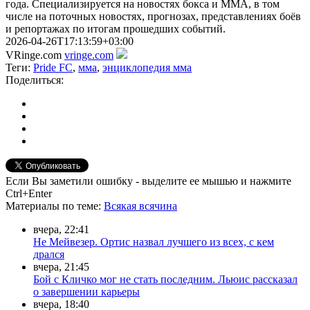
года. Специализируется на новостях бокса и ММА, в том
числе на поточных новостях, прогнозах, представлениях боёв
и репортажах по итогам прошедших событий.
2026-04-26T17:13:59+03:00
VRinge.com
vringe.com
Теги:
Pride FC
,
мма
,
энциклопедия мма
Поделиться:
Если Вы заметили ошибку - выделите ее мышью и нажмите
Ctrl+Enter
Материалы
по теме
:
Всякая всячина
вчера, 22:41
Не Мейвезер. Ортис назвал лучшего из всех, с кем
дрался
вчера, 21:45
Бой с Кличко мог не стать последним. Льюис рассказал
о завершении карьеры
вчера, 18:40