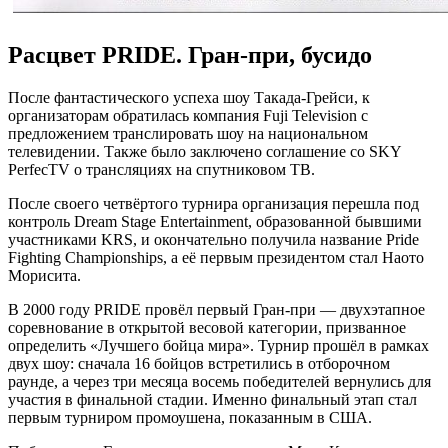
Расцвет PRIDE. Гран-при, бусидо
После фантастического успеха шоу Такада-Грейси, к
организаторам обратилась компания Fuji Television с
предложением транслировать шоу на национальном
телевидении. Также было заключено соглашение со SKY
PerfecTV о трансляциях на спутниковом ТВ.
После своего четвёртого турнира организация перешла под
контроль Dream Stage Entertainment, образованной бывшими
участниками KRS, и окончательно получила название Pride
Fighting Championships, а её первым президентом стал Наото
Морисита.
В 2000 году PRIDE провёл первый Гран-при — двухэтапное
соревнование в открытой весовой категории, призванное
определить «Лучшего бойца мира». Турнир прошёл в рамках
двух шоу: сначала 16 бойцов встретились в отборочном
раунде, а через три месяца восемь победителей вернулись для
участия в финальной стадии. Именно финальный этап стал
первым турниром промоушена, показанным в США.