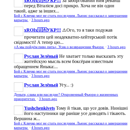
xROIx🇺🇦УКР!!!
За заборгований ним реванш
перед Віталієм досі прикро. Хоча не він один
такий, адже за інших...
Бой с Кличко мог не стать последним. Льюис рассказал о завершении
карьеры
·
3 hours ago
xROIx🇺🇦УКР!!!
⚠️Ого, то я таки подужав
прочитати цей неадекватно-хейтерський потік
свідомості! А тепер цю...
«А мы пойдём пиво пить». Усик о возвращении Фьюри
·
3 hours ago
Руслан Зелёный
Не хватает только высказать эту
житейскую мысль всем боксёрам известным
обращением Яныка:...
Бой с Кличко мог не стать последним. Льюис рассказал о завершении
карьеры
·
3 hours ago
Руслан Зелёный
Угу... :)
Деньги, слава или наследие? Откровенный Фьюри о жизненных
приоритетах
·
3 hours ago
Yushchenkivets
Тому й тікав, що усе довів. Нинішні
його наступники ще раніше усе доводять і тікають.
Вершина ж...
Бой с Кличко мог не стать последним. Льюис рассказал о завершении
карьеры
·
4 hours ago