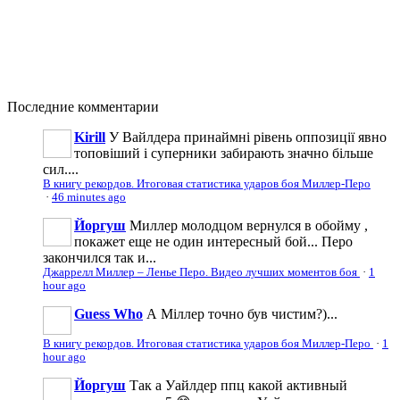
Последние
комментарии
Kirill
У Вайлдера принаймні рівень оппозиції явно
топовіший і суперники забирають значно більше
сил....
В книгу рекордов. Итоговая статистика ударов боя Миллер-Перо
·
46 minutes ago
Йоргуш
Миллер молодцом вернулся в обойму ,
покажет еще не один интересный бой... Перо
закончился так и...
Джаррелл Миллер – Ленье Перо. Видео лучших моментов боя
·
1
hour ago
Guess Who
А Міллер точно був чистим?)...
В книгу рекордов. Итоговая статистика ударов боя Миллер-Перо
·
1
hour ago
Йоргуш
Так а Уайлдер ппц какой активный