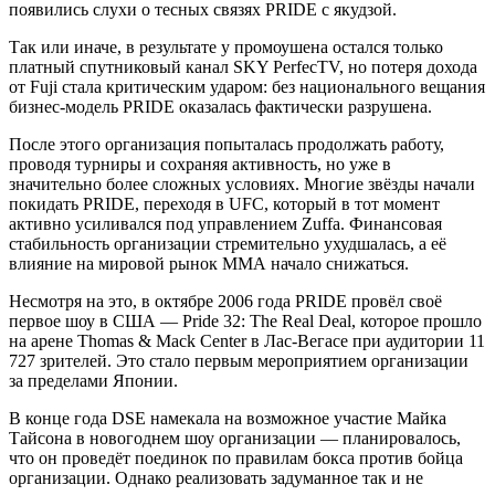
появились слухи о тесных связях PRIDE с якудзой.
Так или иначе, в результате у промоушена остался только
платный спутниковый канал SKY PerfecTV, но потеря дохода
от Fuji стала критическим ударом: без национального вещания
бизнес-модель PRIDE оказалась фактически разрушена.
После этого организация попыталась продолжать работу,
проводя турниры и сохраняя активность, но уже в
значительно более сложных условиях. Многие звёзды начали
покидать PRIDE, переходя в UFC, который в тот момент
активно усиливался под управлением Zuffa. Финансовая
стабильность организации стремительно ухудшалась, а её
влияние на мировой рынок ММА начало снижаться.
Несмотря на это, в октябре 2006 года PRIDE провёл своё
первое шоу в США — Pride 32: The Real Deal, которое прошло
на арене Thomas & Mack Center в Лас-Вегасе при аудитории 11
727 зрителей. Это стало первым мероприятием организации
за пределами Японии.
В конце года DSE намекала на возможное участие Майка
Тайсона в новогоднем шоу организации — планировалось,
что он проведёт поединок по правилам бокса против бойца
организации. Однако реализовать задуманное так и не