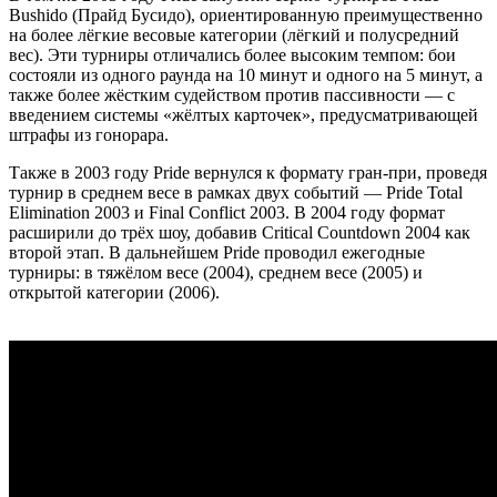
Bushido (Прайд Бусидо), ориентированную преимущественно
на более лёгкие весовые категории (лёгкий и полусредний
вес). Эти турниры отличались более высоким темпом: бои
состояли из одного раунда на 10 минут и одного на 5 минут, а
также более жёстким судейством против пассивности — с
введением системы «жёлтых карточек», предусматривающей
штрафы из гонорара.
Также в 2003 году Pride вернулся к формату гран-при, проведя
турнир в среднем весе в рамках двух событий — Pride Total
Elimination 2003 и Final Conflict 2003. В 2004 году формат
расширили до трёх шоу, добавив Critical Countdown 2004 как
второй этап. В дальнейшем Pride проводил ежегодные
турниры: в тяжёлом весе (2004), среднем весе (2005) и
открытой категории (2006).