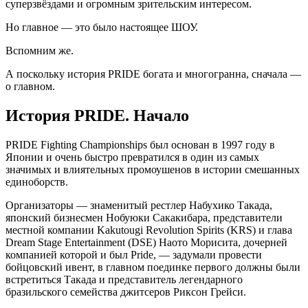
суперзвёздами и огромным зрительским интересом.
Но главное — это было настоящее ШОУ.
Вспомним же.
А поскольку история PRIDE богата и многогранна, сначала —
о главном.
История PRIDE. Начало
PRIDE Fighting Championships был основан в 1997 году в
Японии и очень быстро превратился в один из самых
значимых и влиятельных промоушенов в истории смешанных
единоборств.
Организаторы — знаменитый рестлер Набухико Такада,
японский бизнесмен Нобуюки Сакакибара, представители
местной компании Kakutougi Revolution Spirits (KRS) и глава
Dream Stage Entertainment (DSE) Наото Морисита, дочерней
компанией которой и был Pride, — задумали провести
бойцовский ивент, в главном поединке первого должны были
встретиться Такада и представитель легендарного
бразильского семейства джитсеров Риксон Грейси.