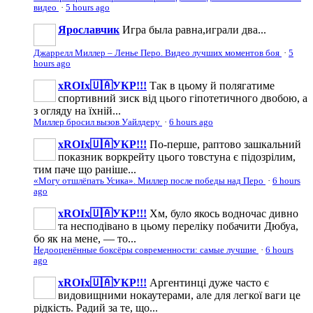
видео
·
5 hours ago
Ярославчик
Игра была равна,играли два...
Джаррелл Миллер – Ленье Перо. Видео лучших моментов боя
·
5
hours ago
xROIx🇺🇦УКР!!!
Так в цьому й полягатиме
спортивний зиск від цього гіпотетичного двобою, а
з огляду на їхній...
Миллер бросил вызов Уайлдеру
·
6 hours ago
xROIx🇺🇦УКР!!!
По-перше, раптово зашкальний
показник воркрейту цього товстуна є підозрілим,
тим паче що раніше...
«Могу отшлёпать Усика». Миллер после победы над Перо
·
6 hours
ago
xROIx🇺🇦УКР!!!
Хм, було якось водночас дивно
та несподівано в цьому переліку побачити Дюбуа,
бо як на мене, — то...
Недооценённые боксёры современности: самые лучшие
·
6 hours
ago
xROIx🇺🇦УКР!!!
Аргентинці дуже часто є
видовищними нокаутерами, але для легкої ваги це
рідкість. Радий за те, що...