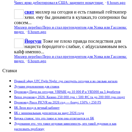
Чавес ярко дебютировал в США: зацените нокаутище
·
6 hours ago
свят
миллер на сегодня и есть главный гейткипер
хеви. ему бы динамита в кулаках,то соперники бы
совсем...
Миллер перебил Перо и стал претендентом для Усика или Гассиева:
видео
·
6 hours ago
Йоргуш
Тоже не плохо правда последствия для
нациста бородатого слабые, с абдусаламовым весь
кайф именно...
Миллер перебил Перо и стал претендентом для Усика или Гассиева:
видео
·
6 hours ago
Ставки
Прямой эфир UFC Fight Night: где смотреть сегодня и во сколько начало
Лучшие приложения для ставок
Промокод Пари на сегодня: VRPARI до 10 000 ₽ и VR5000 на 5 фрибетов
Beton промокод 2026: Казино 250 000 грн + 500 ФС та до 200 000 грн спорт
Промокод Pinco PICVR на 2026 год — бонус 150% + 250 FS
БК Леон вход в личный кабинет
БК с минимальным депозитом на март 2026 года
Биржа ставок: что это такое и чем она отличается от БК
Лудомания это: что такое игровая зависимость, кто такой лудоман и как
распознать проблему