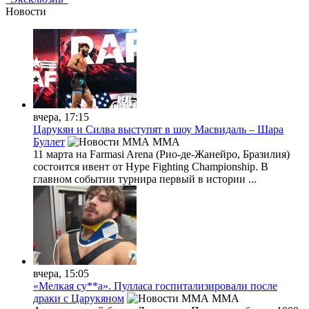
Новости
вчера, 17:15
Царукян и Силва выступят в шоу Масвидаль – Шара
Буллет
MMA
11 марта на Farmasi Arena (Рио-де-Жанейро, Бразилия)
состоится ивент от Hype Fighting Championship. В
главном событии турнира первый в истории ...
вчера, 15:05
«Мелкая су**а». Пулласа госпитализировали после
драки с Царукяном
MMA