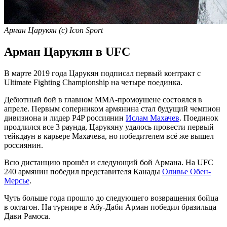
Арман Царукян (с) Icon Sport
Арман Царукян в UFC
В марте 2019 года Царукян подписал первый контракт с
Ultimate Fighting Championship на четыре поединка.
Дебютный бой в главном MMA-промоушене состоялся в
апреле. Первым соперником армянина стал будущий чемпион
дивизиона и лидер P4P россиянин
Ислам Махачев
. Поединок
продлился все 3 раунда, Царукяну удалось провести первый
тейкдаун в карьере Махачева, но победителем всё же вышел
россиянин.
Всю дистанцию прошёл и следующий бой Армана. На UFC
240 армянин победил представителя Канады
Оливье Обен-
Мерсье
.
Чуть больше года прошло до следующего возвращения бойца
в октагон. На турнире в Абу-Даби Арман победил бразильца
Дави Рамоса.