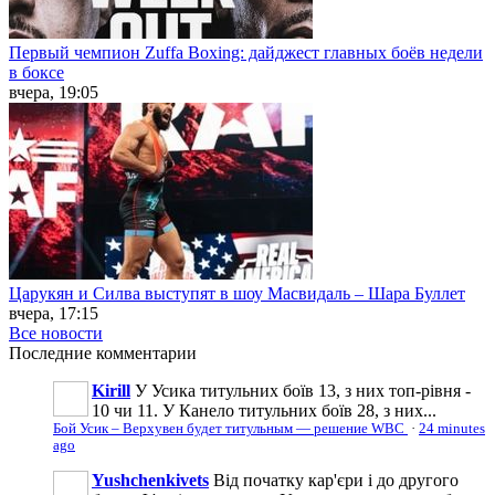
Первый чемпион Zuffa Boxing: дайджест главных боёв недели
в боксе
вчера, 19:05
Царукян и Силва выступят в шоу Масвидаль – Шара Буллет
вчера, 17:15
Все новости
Последние
комментарии
Kirill
У Усика титульних боїв 13, з них топ-рівня -
10 чи 11. У Канело титульних боїв 28, з них...
Бой Усик – Верхувен будет титульным — решение WBC
·
24 minutes
ago
Yushchenkivets
Від початку кар'єри і до другого