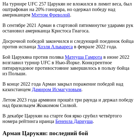
На турнире UFC 257 Царукян не вложился в лимит веса, был
оштрафован на 20% гонорара, но одержал победу над
американцем
Мэттом Фреволой
.
В сентябре 2021 Арман в стартовой пятиминутке ударами рук
остановил американца Кристоса Гиагоса.
Досрочной победой закончился и следующий поединок бойца
против испанца
Хоэля Альвареса
в феврале 2022 года.
Бой Царукяна против поляка
Матеуша Гамрота
в июне 2022
возглавил турнир UFC в Нью-Йорке. Конкурентное
пятираундовое противостояние завершилось в пользу бойца
из Польши.
В конце 2022 года Арман закрыл поражение победой над
казахстанцем
Дамиром Исмагуловым
.
Летом 2023 года армянин прошёл три раунда и держал победу
над бразильцем Жоакимом Силвой.
В декабре Царукян на старте боя ярко срубил четвёртого
номера рейтинга иранца
Бенеила Дариуша
.
Арман Царукян: последний бой