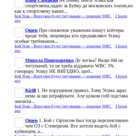
Ваня Симакин
Не пойму хейта Усика как
спортсмена,ладно за Бубку да московских попов,но
как к спортсмену какие...
Бой Усик – Верхувен будет титульным — решение WBC
·
2 hours
ago
Omen
Про снижение уважения пишут хейтеры
вроде тебя, лицемеры кто предъявляют Усику
особые требования...
Бой Усик – Верхувен будет титульным — решение WBC
·
3 hours
ago
Микола Пономаренко
Де логіка? Якщо бій не
титульний, то не треба віддавати WBC 3%
гонорару. Усику НЕ ВИГІДНО, щоб...
Бой Усик – Верхувен будет титульным — решение WBC
·
3 hours
ago
Kirill
1. Не порушення правил. Тому Усика зараз
нема за що штрафувати. Але цілком собі підстава
знизити...
Бой Усик – Верхувен будет титульным — решение WBC
·
3 hours
ago
Omen
1. Бой с Ортисом был тогда перспективнее
чем ОЗ с Стиверном. Все хотели видеть бой с
кубинцем, а...