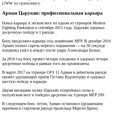
UWW по грэпплингу.
Арман Царукян: профессиональная карьера
Начал карьеру в лёгком весе на одном из турниров Modern
Fighting Pankration в сентябре 2015 года. Царукян одержал
досрочную победу в 1 раунде.
Боец продолжил карьеру под знамёнами MFP. В декабре 2016
Арман познал горечь первого поражения — на 30 секунде
поединка ушёл в нокаут после удара Александра Белых.
За 2016 год боец провёл четыре поединка и одержал четыре
досрочные победы в рамках того же промоушена.
В марте 2017 на турнире OFS 11 Арман в дебютном раунде
провёл удушающий приём Густаво Вурлитцеру и одержал
шестую победу в карьере.
Двумя месяцами позже Царукян попробовал силы в
полулёгком весе и победил дрсрочно на турнире MFP 209.
В следующем бою, летом, Арман остановил удушающим
приёмом в стартовом раунде бразильца Марсио Брено.