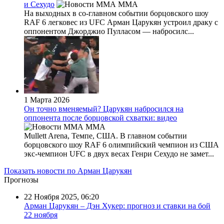
и Сехудо
MMA
На выходных в со-главном событии борцовского шоу
RAF 6 легковес из UFC Арман Царукян устроил драку с
оппонентом Джорджио Пулласом — набросилс...
1 Марта 2026
Он точно вменяемый? Царукян набросился на
оппонента после борцовской схватки: видео
MMA
Mullett Arena, Темпе, США. В главном событии
борцовского шоу RAF 6 олимпийский чемпион из США
экс-чемпион UFC в двух весах Генри Сехудо не замет...
Показать новости по Арман Царукян
Прогнозы
22 Ноября 2025, 06:20
Арман Царукян – Дэн Хукер: прогноз и ставки на бой
22 ноября