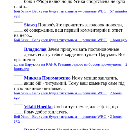
бою з Ф'юрі включно до Усика-спортсмена не було
навіть...
Бой Усик – Верхувен будет титульным — решение WBC
·
57 minutes
ago
Staseq
Попробуйте прочитать заголовок новости,
её содержание, ваш первый комментарий и ответ
на него...
Бой Усик – Верхувен будет титульным — решение WBC
·
1 hour ago
Владислав
Зачем придумывать постановочные
драки, если у тебя в карде выступает Царукян. Все
органично...
Драка Царукяна на RAF 6. Реакция одного из боссов промоушена
·
2
hours ago
Микола Пономаренко
Йому менше заплатять,
якщо бій - титульний. Тому ваш коментар саме під
цією новиною виглядає...
Бой Усик – Верхувен будет титульным — решение WBC
·
2 hours
ago
Vitalii Hnedko
Логіки тут немає, але є факт, що
йому добре заплатять.
Бой Усик – Верхувен будет титульным — решение WBC
·
2 hours
ago