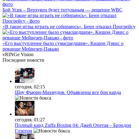
Бой Усик – Верхувен будет титульным — решение WBC
«В такие игры играть не собираюcь». Бенн отказал Прогрейсу
«Его выступление было сумасшедшим». Кишон Дэвис о
реванше Мейвезер-Пакьяо
vRINGe
Vision
Последние
новости
сегодня, 02:15
Шоу Фьюри-Махмудов. Объявлены все бои карда
сегодня, 01:27
Полный кард Zuffa Boxing 04: Джей Опетая – Брэндон
Глэнтон