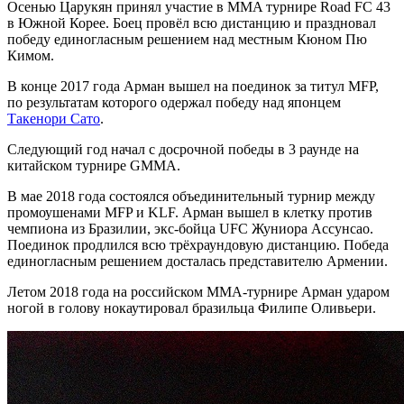
Осенью Царукян принял участие в MMA турнире Road FC 43
в Южной Корее. Боец провёл всю дистанцию и праздновал
победу единогласным решением над местным Кюном Пю
Кимом.
В конце 2017 года Арман вышел на поединок за титул MFP,
по результатам которого одержал победу над японцем
Такенори Сато
.
Следующий год начал с досрочной победы в 3 раунде на
китайском турнире GMMA.
В мае 2018 года состоялся объединительный турнир между
промоушенами MFP и KLF. Арман вышел в клетку против
чемпиона из Бразилии, экс-бойца UFC Жуниора Ассунсао.
Поединок продлился всю трёхраундовую дистанцию. Победа
единогласным решением досталась представителю Армении.
Летом 2018 года на российском ММА-турнире Арман ударом
ногой в голову нокаутировал бразильца Филипе Оливьери.