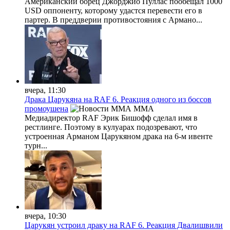
Американский борец Джорджио Пуллас пообещал 1000
USD оппоненту, которому удастся перевести его в
партер. В преддверии противостояния с Армано...
вчера, 11:30
Драка Царукяна на RAF 6. Реакция одного из боссов
промоушена
MMA
Медиадиректор RAF Эрик Бишофф сделал имя в
рестлинге. Поэтому в кулуарах подозревают, что
устроенная Арманом Царукяном драка на 6-м ивенте
турн...
вчера, 10:30
Царукян устроил драку на RAF 6. Реакция Двалишвили