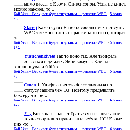
мимо кассы, с Кроу и Стивенсоном. Усик не кинет,
можно наконец-то...
Бой Усик – Верхувен будет титульным — решение WBC
·
5 hours
ago
Staseq
Какой сути? В твоих сообщениях нет сути.
WBC уже много лет - шарашкина контора, которая
за...
Бой Усик – Верхувен будет титульным — решение WBC
·
5 hours
ago
Yushchenkivets
Так то воно так. Але тьойфель
ховається в деталях. Якби комусь з Кличків
запропонували б бій з...
Бой Усик – Верхувен будет титульным — решение WBC
·
5 hours
ago
Omen
1. Унификация это более значимая по
статусу защита чем ОЗ. Поэтому предъявлять
боксеру что он...
Бой Усик – Верхувен будет титульным — решение WBC
·
6 hours
ago
Угу
Вот как раз насчет братьев я соглашусь, они
точно спортивно правильные ребята. НО! Кроме
них -то...
Бой Усик – Верхувен будет титульным — решение WBC
·
6 hours