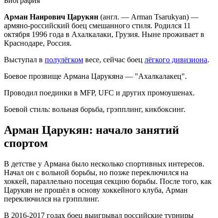
Биография
Арман Наирович Царукян
(англ. — Arman Tsarukyan) —
армяно-российский боец смешанного стиля. Родился 11
октября 1996 года в Ахалкалаки, Грузия. Ныне проживает в
Краснодаре, Россия.
Выступал в
полулёгком
весе, сейчас боец
лёгкого дивизиона
.
Боевое прозвище Армана Царукяна — "Ахалкалакец".
Проводил поединки в MFP, UFC и других промоушенах.
Боевой стиль: вольная борьба, грэпплинг, кикбоксинг.
Арман Царукян: начало занятий
спортом
В детстве у Армана было несколько спортивных интересов.
Начал он с вольной борьбы, но позже переключился на
хоккей, параллельно посещая секцию борьбы. После того, как
Царукян не прошёл в основу хоккейного клуба, Арман
переключился на грэпплинг.
В 2016-2017 годах боец выигрывал российские турниры