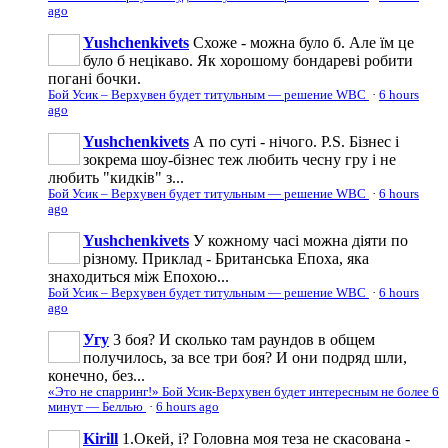
ago
Yushchenkivets
Схоже - можна було б. Але їм це
було б нецікаво. Як хорошому бондареві робити
погані бочки.
Бой Усик – Верхувен будет титульным — решение WBC
·
6 hours
ago
Yushchenkivets
А по суті - нічого. P.S. Бізнес і
зокрема шоу-бізнес теж любить чесну гру і не
любить "кидків" з...
Бой Усик – Верхувен будет титульным — решение WBC
·
6 hours
ago
Yushchenkivets
У кожному часі можна діяти по
різному. Приклад - Британська Епоха, яка
знаходиться між Епохою...
Бой Усик – Верхувен будет титульным — решение WBC
·
6 hours
ago
Угу
3 боя? И сколько там раундов в общем
получилось, за все три боя? И они подряд шли,
конечно, без...
«Это не спарринг!» Бой Усик-Верхувен будет интересным не более 6
минут — Беллью
·
6 hours ago
Kirill
1.Окей, і? Головна моя теза не скасована -