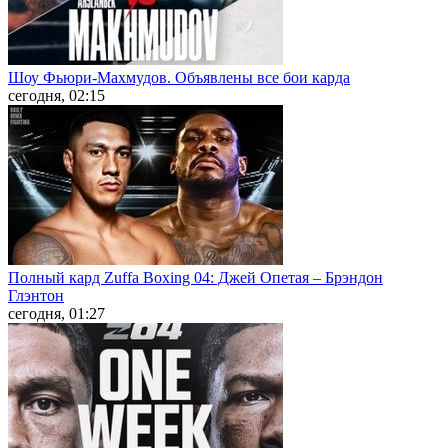
Шоу Фьюри-Махмудов. Объявлены все бои карда
сегодня, 02:15
Полный кард Zuffa Boxing 04: Джей Опетая – Брэндон
Глэнтон
сегодня, 01:27