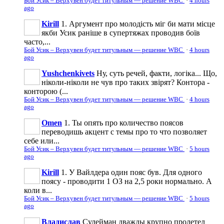
Бой Усик – Верхувен будет титульным — решение WBC
·
4 hours
ago
Kirill
1. Аргумент про молодість міг би мати місце
якби Усик раніше в супертяжах проводив боїв
часто,...
Бой Усик – Верхувен будет титульным — решение WBC
·
4 hours
ago
Yushchenkivets
Ну, суть речей, факти, логіка... Що,
ніколи-ніколи не чув про таких звірят? Контора -
конторою (...
Бой Усик – Верхувен будет титульным — решение WBC
·
4 hours
ago
Omen
1. Ты опять про количество поясов
переводишь акцент с темы про то что позволяет
себе или...
Бой Усик – Верхувен будет титульным — решение WBC
·
5 hours
ago
Kirill
1. У Вайлдера один пояс був. Для одного
поясу - проводити 1 ОЗ на 2,5 роки нормально. А
коли в...
Бой Усик – Верхувен будет титульным — решение WBC
·
5 hours
ago
Владислав
Сулейман дважды крупно пролетел