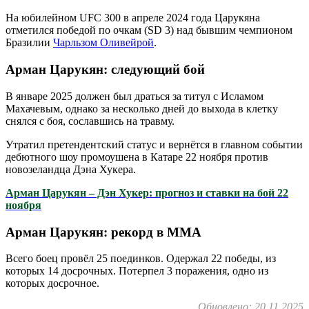
На юбилейном UFC 300 в апреле 2024 года Царукяна
отметился победой по очкам (SD 3) над бывшим чемпионом
Бразилии
Чарльзом Оливейрой
.
Арман Царукян: следующий бой
В январе 2025 должен был драться за титул с Исламом
Махачевым, однако за несколько дней до выхода в клетку
снялся с боя, сославшись на травму.
Утратил претендентский статус и вернётся в главном событии
дебютного шоу промоушена в Катаре 22 ноября против
новозеландца Дэна Хукера.
Арман Царукян – Дэн Хукер: прогноз и ставки на бой 22
ноября
Арман Царукян: рекорд в ММА
Всего боец провёл 25 поединков. Одержал 22 победы, из
которых 14 досрочных. Потерпел 3 поражения, одно из
которых досрочное.
Обновлено: 20.11.2025