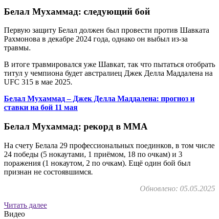
Белал Мухаммад: следующий бой
Первую защиту Белал должен был провести против Шавката
Рахмонова в декабре 2024 года, однако он выбыл из-за
травмы.
В итоге травмировался уже Шавкат, так что пытаться отобрать
титул у чемпиона будет австралиец Джек Делла Маддалена на
UFC 315 в мае 2025.
Белал Мухаммад – Джек Делла Маддалена: прогноз и
ставки на бой 11 мая
Белал Мухаммад: рекорд в ММА
На счету Белала 29 профессиональных поединков, в том числе
24 победы (5 нокаутами, 1 приёмом, 18 по очкам) и 3
поражения (1 нокаутом, 2 по очкам). Ещё один бой был
признан не состоявшимся.
Обновлено: 05.05.2025
Читать далее
Видео