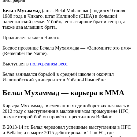
Биография
Белал Мухаммад
(англ. Belal Muhammad) родился 9 июля
1988 года в Чикаго, штат Иллинойс (США) в большой
палестинской семье. У бойца есть старшие брат и сестра, а
также два младших брата.
Проживает также в Чикаго.
Боевое прозвище Белала Мухаммада — «Запомните это имя»
(Remember the Name).
Выступает в
полусреднем весе
.
Белал занимался борьбой в средней школе и окончил
Иллинойсский университет в Урбане-Шампейне.
Белал Мухаммад — карьера в ММА
Карьера Мухаммада в смешанных единоборствах началась в
2012 году с выступления в малозначимом промоушене HFC,
но уже второй бой он провёл в престижном Bellator.
В 2013-14 гг. Белал чередовал успешные выступления в HFC
и Bellator, а в марте 2015 дебютировал в Titan FC, где