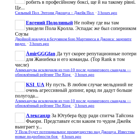
робить в професійному боксі, ще й на такому рівні.
Це...
Сильный Пол. Энтони Джошуа – Джейк Пол
·
3 hours ago
Евгений Подолиный
Не пойму где вы там
увидели Пола Кролла. Эспадас же был соперником
Соузы
Двойной нокдаун в безумном бою Мартинеса и Джонса: зацените
видео
·
3 hours ago
ÀmirGGGfan
Да тут скорее репутационные потери
для Жанибека и его команды. (Top Rank в том
числе)
Алимханулы исключили из топ-10 после допингового скандала —
обновлённый рейтинг The Ring
·
3 hours ago
KSI_UA
Ну пусть. В любом случае мельдоний не
очень агрессивньій допинг, вряд ли дадут больше
полугода...
Алимханулы исключили из топ-10 после допингового скандала —
обновлённый рейтинг The Ring
·
3 hours ago
Александр
За Ютубера буду ради спитча Тайсона
Фьюри. Представьте если каким то чудом Джейк
выиграет у...
У Пола будет потенциальное преимущество над Джошуа. Известны
новые подробности боя
·
4 hours ago