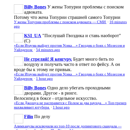
Billy Bones
У жены Топурии проблемы с поиском
адвоката.
Потому что жена Топурии страшней самого Топурии
У жены Топурии проблемы с поиском адвоката — СМИ
·
16 minutes
ago
KSI_UA
"Послушай Гвоздика и ставь наоборот"
(С)
«Если Итаума выйдет против Усика…» Гвоздик о боях с Мозесом и
Уайлдером
·
54 minutes ago
Не стреляй! Я кенгуру.
Будет много бить по
воздуху и получать часто в ответ по фейсу. А он
вроде бы к этому не привык.
«Если Итаума выйдет против Усика…» Гвоздик о боях с Мозесом и
Уайлдером
·
1 hour ago
Billy Bones
Одно дело убегать проходными
дворами. Другое - в ринге.
Велосипед в боксе - отдельное искусство.
«Если Джошуа не расправится с Полом за два раунда…» Топ-тренер
нахваливает ютубера
·
1 hour ago
Filin
По делу
Алимханулы исключили из топ-10 после допингового скандала —