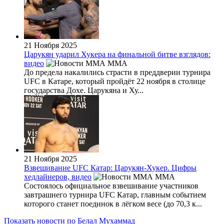
21 Ноября 2025
Царукян ударил Хукера на финальной битве взглядов:
видео
MMA
До предела накалились страсти в преддверии турнира
UFC в Катаре, который пройдёт 22 ноября в столице
государства Дохе. Царукяна и Ху...
21 Ноября 2025
Взвешивание UFC Катар: Царукян-Хукер. Цифры
хедлайнеров, видео
MMA
Состоялось официальное взвешивание участников
завтрашнего турнира UFC Катар, главным событием
которого станет поединок в лёгком весе (до 70,3 к...
Показать новости по Белал Мухаммад