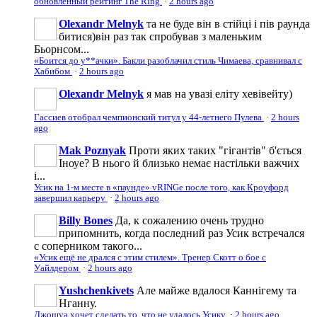
обновлённый рейтинг The Ring
·
2 hours ago
Olexandr Melnyk
та не буде він в стійці і пів раунда
битися)він раз так спробував з маленьким
Бьорнсом...
«Боится до у**ачки». Бакли разоблачил стиль Чимаева, сравнивал с
Хабибом
·
2 hours ago
Olexandr Melnyk
я мав на увазі еліту хевівейту)
Гассиев отобрал чемпионский титул у 44-летнего Пулева
·
2 hours
ago
Mak Poznyak
Проти яких таких "гігантів" б'ється
Іноуе? В нього й близько немає настільки важчих
і...
Усик на 1-м месте в «паунде» vRINGe после того, как Кроуфорд
завершил карьеру
·
2 hours ago
Billy Bones
Да, к сожалению очень трудно
припомнить, когда последний раз Усик встречался
с соперником такого...
«Усик ещё не дрался с этим стилем». Тренер Скотт о бое с
Уайлдером
·
2 hours ago
Yushchenkivets
Але майже вдалося Каннігему та
Нганну.
Джошуа хочет сделать то, что не удалось Усику
·
2 hours ago