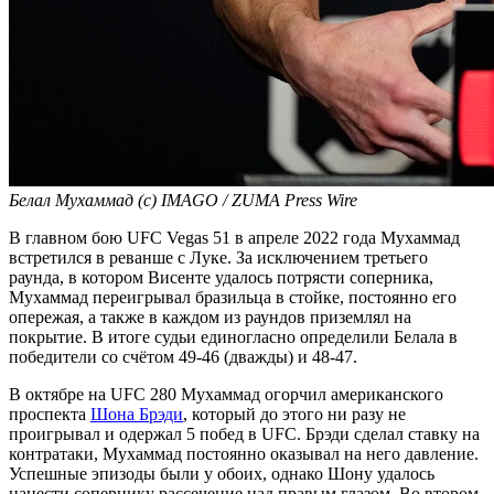
Белал Мухаммад (с) IMAGO / ZUMA Press Wire
В главном бою UFC Vegas 51 в апреле 2022 года Мухаммад
встретился в реванше с Луке. За исключением третьего
раунда, в котором Висенте удалось потрясти соперника,
Мухаммад переигрывал бразильца в стойке, постоянно его
опережая, а также в каждом из раундов приземлял на
покрытие. В итоге судьи единогласно определили Белала в
победители со счётом 49-46 (дважды) и 48-47.
В октябре на UFC 280 Мухаммад огорчил американского
проспекта
Шона Брэди
, который до этого ни разу не
проигрывал и одержал 5 побед в UFC. Брэди сделал ставку на
контратаки, Мухаммад постоянно оказывал на него давление.
Успешные эпизоды были у обоих, однако Шону удалось
нанести сопернику рассечение над правым глазом. Во втором