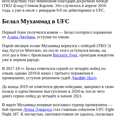
впоследствии стал чемпионом благодаря досрочной победе
(ТКО 4) над Стивом Карлом. Это случилось в апреле 2016
года, а уже в июле с рекордом 9-0 он дебютировал в UFC.
Белал Мухаммад в UFC
Первый блин получился комом — Белал потерпел поражение
от
Алана Джубана
, уступив по очкам.
Парой месяцев позже Мухаммад вернулся с победой (ТКО 3)
над Аугусто Монтано, но после этого оступился вновь, на
этот раз в бою с бразильцем
Висенте Луке
, проиграв нокаутом
уже в первом раунде.
В 2017-18 гг. Белал отметился серией из четырёх побед по
очкам, однако 2019-й начал с третьего поражения в
промоушене, уступив решением судей
Джеффу Нилу
.
До конца 2019 он отметился двумя победами, завершил в свою
пользу и единственное выступление в 2020-м, после чего
довёл серию побед до четырёх в начале 2021.
В марте Мухаммад впервые возглавил турнир промоушена —
бой против
Леона Эдвардса
стал главным событием UFC Fight
Night 187. К несчастью, противостояние не удалось, поскольку