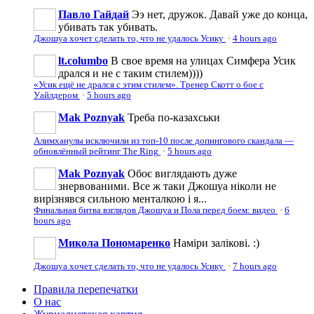
Павло Гайдай
Ээ нет, дружок. Давай уже до конца,
убивать так убивать.
Джошуа хочет сделать то, что не удалось Усику
·
4 hours ago
lt.columbo
В свое время на улицах Симфера Усик
дрался и не с таким стилем))))
«Усик ещё не дрался с этим стилем». Тренер Скотт о бое с
Уайлдером
·
5 hours ago
Mak Poznyak
Треба по-казахськи
Алимханулы исключили из топ-10 после допингового скандала —
обновлённый рейтинг The Ring
·
5 hours ago
Mak Poznyak
Обоє виглядають дуже
знервованими. Все ж таки Джошуа ніколи не
вирізнявся сильною менталкою і я...
Финальная битва взглядов Джошуа и Пола перед боем: видео
·
6
hours ago
Микола Пономаренко
Наміри залікові. :)
Джошуа хочет сделать то, что не удалось Усику
·
7 hours ago
Правила перепечатки
О нас