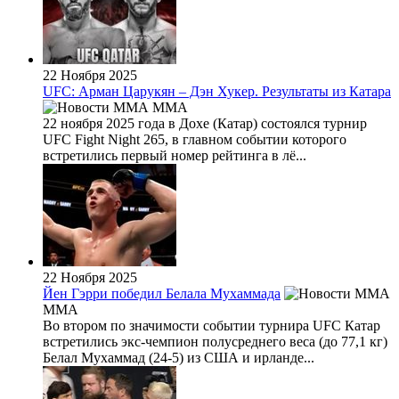
22 Ноября 2025
UFC: Арман Царукян – Дэн Хукер. Результаты из Катара
MMA
22 ноября 2025 года в Дохе (Катар) состоялся турнир
UFC Fight Night 265, в главном событии которого
встретились первый номер рейтинга в лё...
22 Ноября 2025
Йен Гэрри победил Белала Мухаммада
MMA
Во втором по значимости событии турнира UFC Катар
встретились экс-чемпион полусреднего веса (до 77,1 кг)
Белал Мухаммад (24-5) из США и ирланде...