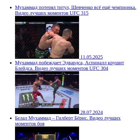
Мухаммад потерял титул, Шевченко всё ещё чемпионка.
Видео лучших моментов UFC 315
11.05.2025
Мухаммад побеждает Эдвардса, Аспиналл крушит
Блейдса. Видео лучших моментов UFC 304
28.07.2024
Белал Мухаммад – Гилберт Бёрнс. Видео лучших
моментов боя