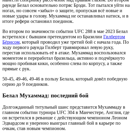
раунде Белал основательно потряс Брэди. Тот пытался уйти на
ногах, но совсем «забыл» о защите, пропуская всё новые и
новые удары в голову. Мухаммад не останавливал натиск, и в
итоге рефери остановил поединок.
Во втором по значимости событии UFC 288 в мае 2023 Белал
встретился с бывшим претендентом из Бразилии
Гилбертом
Бёрнсом
, который проводил уже третий бой с начала года. По
ходу первого раунда Гилберт травмировал левую руку,
перестав использовать её в атаке. Мухаммад воспользовался
моментом и переработал бразильца, активно и подчёркнуто
мощно пробивая кики, особенно слева по корпусу, а также
прямые с рук.
50-45, 49-46, 49-46 в пользу Белала, который довёл победную
серию до 9 поединков.
Белал Мухаммад: последний бой
Долгожданный титульный шанс представится Мухаммаду в
главном событии турнира UFC 304 в Манчестере, Англия, где
он встретился в реванше с действующим чемпионом Леоном
Эдвардсом и уверенно выиграл главный бой в карьере по
очкам, став новым чемпионом.