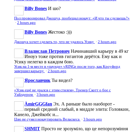
Billy Bones
И шо?
Пол провоцировал Джошуа, пообещал нокаут: «И что ты сделаешь?»
·
2 hours ago
Billy Bones
Жестоко :)))
Джошуа хочет сделать то, что не удалось Усику
·
2 hours ago
Владислав Петрович
Начинавший карьеру в 49 кг
Иноуэ тоже против гигантов дерётся. Ему как и
Усику нелегко в каждом бою.
Усик на 1-м месте в «паунде» vRINGe после того, как Кроуфорд
завершил карьеру
·
2 hours ago
Ярославчик
Ты видел?
«Усик ещё не дрался с этим стилем». Тренер Скотт о бое с
Уайлдером
·
3 hours ago
ÀmirGGGfan
Эх. А раньше было наоборот -
первый средний слабый, в миддле элита: Головкин,
Канело, Джейкобс и...
Цзю не сумел нокаутировать Веласкеса
·
3 hours ago
SHMIT
Просто не зрозуміло, що це непорозуміння