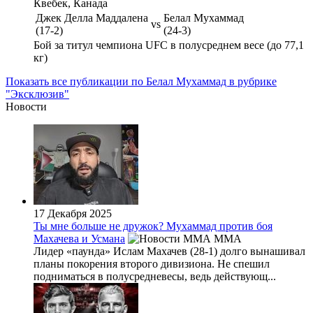
Квебек, Канада
Джек Делла Маддалена
Белал Мухаммад
vs
(17-2)
(24-3)
Бой за титул чемпиона UFC в полусреднем весе (до 77,1
кг)
Показать все публикации по Белал Мухаммад в рубрике
"Эксклюзив"
Новости
17 Декабря 2025
Ты мне больше не дружок? Мухаммад против боя
Махачева и Усмана
MMA
Лидер «паунда» Ислам Махачев (28-1) долго вынашивал
планы покорения второго дивизиона. Не спешил
подниматься в полусредневесы, ведь действующ...