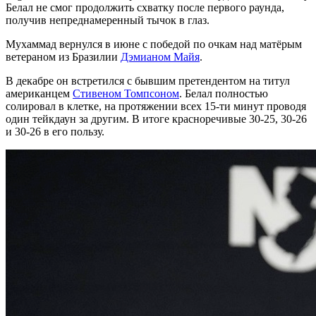
Белал не смог продолжить схватку после первого раунда,
получив непреднамеренный тычок в глаз.
Мухаммад вернулся в июне с победой по очкам над матёрым
ветераном из Бразилии
Дэмианом Майя
.
В декабре он встретился с бывшим претендентом на титул
американцем
Стивеном Томпсоном
. Белал полностью
солировал в клетке, на протяжении всех 15-ти минут проводя
один тейкдаун за другим. В итоге красноречивые 30-25, 30-26
и 30-26 в его пользу.